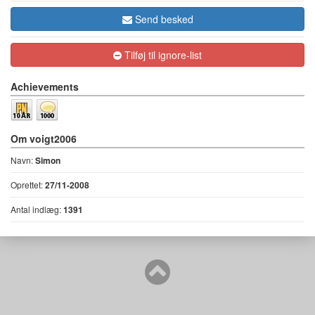
Send besked
Tilføj til ignore-list
Achievements
Om voigt2006
Navn:
Simon
Oprettet:
27/11-2008
Antal indlæg:
1391