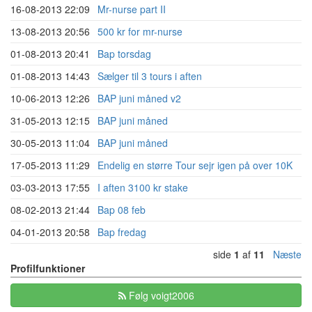
16-08-2013 22:09
Mr-nurse part II
13-08-2013 20:56
500 kr for mr-nurse
01-08-2013 20:41
Bap torsdag
01-08-2013 14:43
Sælger til 3 tours i aften
10-06-2013 12:26
BAP juni måned v2
31-05-2013 12:15
BAP juni måned
30-05-2013 11:04
BAP juni måned
17-05-2013 11:29
Endelig en større Tour sejr igen på over 10K
03-03-2013 17:55
I aften 3100 kr stake
08-02-2013 21:44
Bap 08 feb
04-01-2013 20:58
Bap fredag
side
1
af
11
Næste
Profilfunktioner
Følg voigt2006