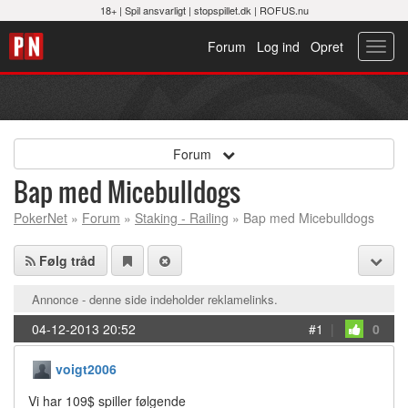
18+ |
Spil ansvarligt
|
stopspillet.dk
|
ROFUS.nu
Forum
Log ind
Opret
Toggl
navig
Forum
Bap med Micebulldogs
PokerNet
»
Forum
»
Staking - Railing
» Bap med Micebulldogs
Følg tråd
Annonce - denne side indeholder reklamelinks.
04-12-2013 20:52
#1
|
0
voigt2006
Vi har 109$ spiller følgende