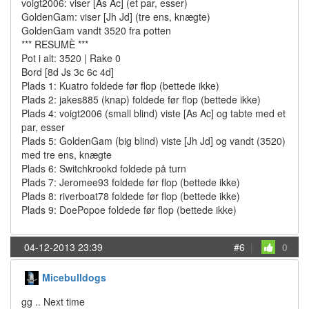
voigt2006: viser [As Ac] (et par, esser)
GoldenGam: viser [Jh Jd] (tre ens, knægte)
GoldenGam vandt 3520 fra potten
*** RESUMÈ ***
Pot i alt: 3520 | Rake 0
Bord [8d Js 3c 6c 4d]
Plads 1: Kuatro foldede før flop (bettede ikke)
Plads 2: jakes885 (knap) foldede før flop (bettede ikke)
Plads 4: voigt2006 (small blind) viste [As Ac] og tabte med et
par, esser
Plads 5: GoldenGam (big blind) viste [Jh Jd] og vandt (3520)
med tre ens, knægte
Plads 6: Switchkrookd foldede på turn
Plads 7: Jeromee93 foldede før flop (bettede ikke)
Plads 8: riverboat78 foldede før flop (bettede ikke)
Plads 9: DoePopoe foldede før flop (bettede ikke)
04-12-2013 23:39
#6
|
0
Micebulldogs
gg .. Next time