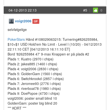
04-12-2013 22:13
#5
|
0
voigt2006
OP
selvfølgelige
PokerStars
Hånd #108029063215: Turnering#826255984,
$10+$1 USD Hold'em No Limit - Level I (10/20) - 04/12/2013
22:11:10 CET [04/12/2013 16:11:10 ET]
Bord '826255984 47' 9-max Knappen er på plads #2
Plads 1: Kuatro (2970 i chips)
Plads 2: jakes885 (1460 i chips)
Plads 4: voigt2006 (2830 i chips)
Plads 5: GoldenGam (1560 i chips)
Plads 6: Switchkrookd (2857 i chips)
Plads 7: Jeromee93 (2776 i chips)
Plads 8: riverboat78 (1980 i chips)
Plads 9: DoePopoe (4730 i chips)
voigt2006: poster small blind 10
GoldenGam: poster big blind 20
*** KORT ***