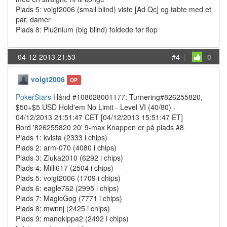
Plads 5: voigt2006 (small blind) viste [Ad Qc] og tabte med et
par, damer
Plads 8: Plu2nium (big blind) foldede før flop
04-12-2013 21:53
#4
|
0
voigt2006
OP
PokerStars
Hånd #108028001177: Turnering#826255820,
$50+$5 USD Hold'em No Limit - Level VI (40/80) -
04/12/2013 21:51:47 CET [04/12/2013 15:51:47 ET]
Bord '826255820 20' 9-max Knappen er på plads #8
Plads 1: kvista (2333 i chips)
Plads 2: arm-070 (4080 i chips)
Plads 3: Zluka2010 (6292 i chips)
Plads 4: Milli617 (2504 i chips)
Plads 5: voigt2006 (1709 i chips)
Plads 6: eagle762 (2995 i chips)
Plads 7: MagicGog (7771 i chips)
Plads 8: mwnnj (2425 i chips)
Plads 9: manokippa2 (2492 i chips)