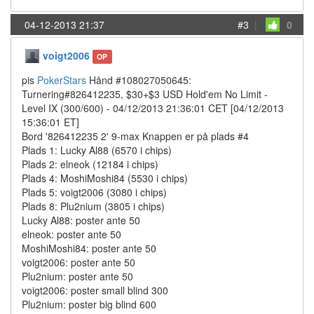
04-12-2013 21:37
#3
|
0
voigt2006
OP
pis
PokerStars
Hånd #108027050645:
Turnering#826412235, $30+$3 USD Hold'em No Limit -
Level IX (300/600) - 04/12/2013 21:36:01 CET [04/12/2013
15:36:01 ET]
Bord '826412235 2' 9-max Knappen er på plads #4
Plads 1: Lucky Al88 (6570 i chips)
Plads 2: elneok (12184 i chips)
Plads 4: MoshiMoshi84 (5530 i chips)
Plads 5: voigt2006 (3080 i chips)
Plads 8: Plu2nium (3805 i chips)
Lucky Al88: poster ante 50
elneok: poster ante 50
MoshiMoshi84: poster ante 50
voigt2006: poster ante 50
Plu2nium: poster ante 50
voigt2006: poster small blind 300
Plu2nium: poster big blind 600