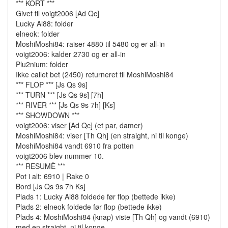
*** KORT ***
Givet til voigt2006 [Ad Qc]
Lucky Al88: folder
elneok: folder
MoshiMoshi84: raiser 4880 til 5480 og er all-in
voigt2006: kalder 2730 og er all-in
Plu2nium: folder
Ikke callet bet (2450) returneret til MoshiMoshi84
*** FLOP *** [Js Qs 9s]
*** TURN *** [Js Qs 9s] [7h]
*** RIVER *** [Js Qs 9s 7h] [Ks]
*** SHOWDOWN ***
voigt2006: viser [Ad Qc] (et par, damer)
MoshiMoshi84: viser [Th Qh] (en straight, ni til konge)
MoshiMoshi84 vandt 6910 fra potten
voigt2006 blev nummer 10.
*** RESUMÈ ***
Pot i alt: 6910 | Rake 0
Bord [Js Qs 9s 7h Ks]
Plads 1: Lucky Al88 foldede før flop (bettede ikke)
Plads 2: elneok foldede før flop (bettede ikke)
Plads 4: MoshiMoshi84 (knap) viste [Th Qh] og vandt (6910)
med en straight, ni til konge