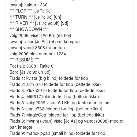
mwnnj: kalder 1366
*** FLOP *** [Js 7c 9c]
*** TURN *** [Js 7c 9c] [6h]
*** RIVER *** [Js 7c 9c 6h] [3d]
*** SHOWDOWN ***
voigt2006: viser [Ad Kh] (es høj)
mwnnj: viser [Jc As] (et par, knægte)
mwnnj vandt 3608 fra potten
voigt2006 blev nummer 1234.
*** RESUMÈ ***
Pot i alt: 3608 | Rake 0
Bord [Js 7c 9c 6h 3d]
Plads 1: kvista (big blind) foldede før flop
Plads 2: arm-070 foldede før flop (bettede ikke)
Plads 3: Zluka2010 foldede før flop (bettede ikke)
Plads 4: Milli617 foldede før flop (bettede ikke)
Plads 5: voigt2006 viste [Ad Kh] og tabte med es høj
Plads 6: eagle762 foldede før flop (bettede ikke)
Plads 7: MagicGog foldede før flop (bettede ikke)
Plads 8: mwnnj (knap) viste [Jc As] og vandt (3608) med et
par, knægte
Plads 9: manokippa2 (small blind) foldede før flop