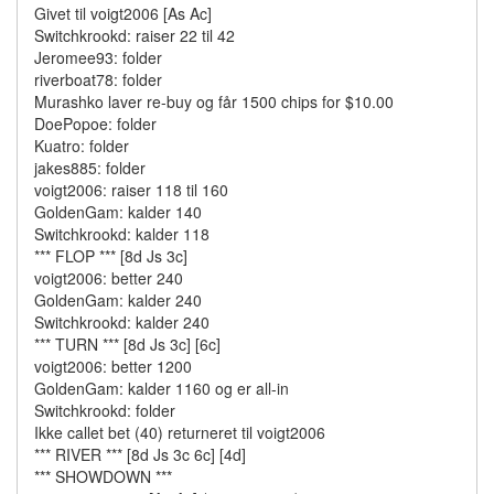
Givet til voigt2006 [As Ac]
Switchkrookd: raiser 22 til 42
Jeromee93: folder
riverboat78: folder
Murashko laver re-buy og får 1500 chips for $10.00
DoePopoe: folder
Kuatro: folder
jakes885: folder
voigt2006: raiser 118 til 160
GoldenGam: kalder 140
Switchkrookd: kalder 118
*** FLOP *** [8d Js 3c]
voigt2006: better 240
GoldenGam: kalder 240
Switchkrookd: kalder 240
*** TURN *** [8d Js 3c] [6c]
voigt2006: better 1200
GoldenGam: kalder 1160 og er all-in
Switchkrookd: folder
Ikke callet bet (40) returneret til voigt2006
*** RIVER *** [8d Js 3c 6c] [4d]
*** SHOWDOWN ***