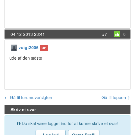
04-12-2013 23:41
#7
|
0
voigt2006
OP
ude af den sidste
← Gå til forumoversigten
Gå til toppen ↑
Skriv et svar
Du skal være logget ind for at kunne skrive et svar!