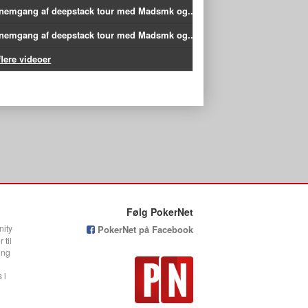
nemgang af deepstack tour med Madsmk og...
nemgang af deepstack tour med Madsmk og...
flere videoer
Følg PokerNet
nity
PokerNet på Facebook
 til
ing
 i