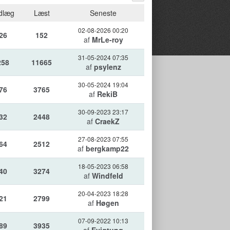
dlæg
Læst
Seneste
02-08-2026 00:20
26
152
af
MrLe-roy
31-05-2024 07:35
258
11665
af
psylenz
30-05-2024 19:04
76
3765
af
RekiB
30-09-2023 23:17
32
2448
af
CraekZ
27-08-2023 07:55
64
2512
af
bergkamp22
18-05-2023 06:58
40
3274
af
Windfeld
20-04-2023 18:28
21
2799
af
Høgen
07-09-2022 10:13
89
3935