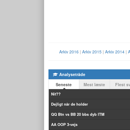
Arkiv 2016
|
Arkiv 2015
|
Arkiv 2014
|
A
Analysetråde
Seneste
Mest læste
Flest s
Nit??
Dejligt når de holder
QQ Btn vs BB 20 bbs dyb ITM
AA OOP 3-vejs