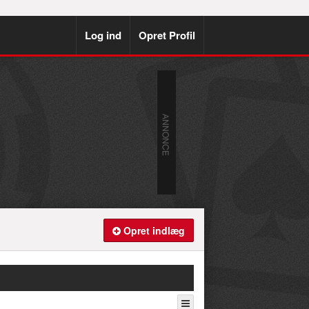
Log ind
Opret Profil
Opret indlæg