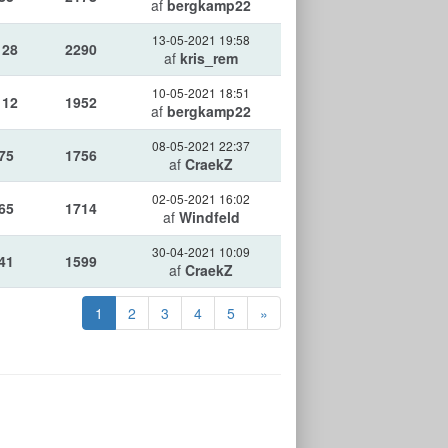
af
bergkamp22
13-05-2021 19:58
128
2290
af
kris_rem
10-05-2021 18:51
112
1952
af
bergkamp22
08-05-2021 22:37
75
1756
af
CraekZ
02-05-2021 16:02
65
1714
af
Windfeld
30-04-2021 10:09
41
1599
af
CraekZ
1
2
3
4
5
»