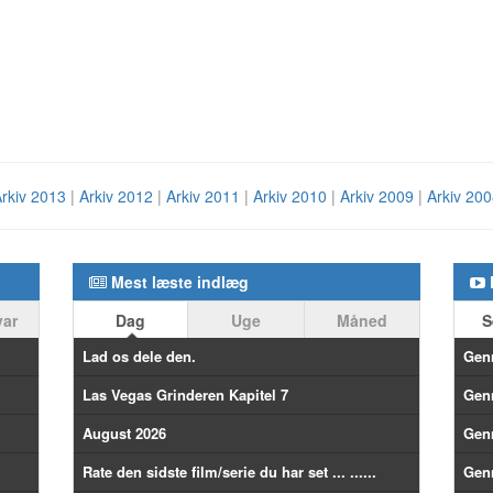
rkiv 2013
|
Arkiv 2012
|
Arkiv 2011
|
Arkiv 2010
|
Arkiv 2009
|
Arkiv 20
Mest læste indlæg
var
Dag
Uge
Måned
S
Lad os dele den.
Gen
Las Vegas Grinderen Kapitel 7
Gen
August 2026
Gen
Rate den sidste film/serie du har set ... ......
Gen