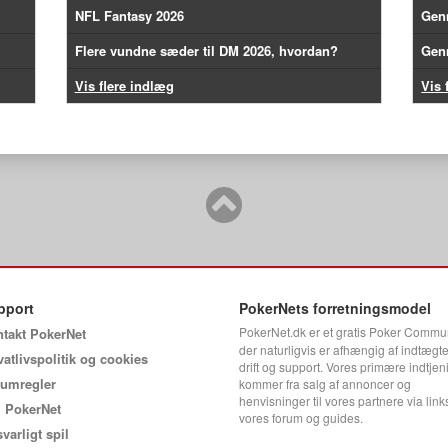
NFL Fantasy 2026
Gen
Flere vundne sæder til DM 2026, hvordan?
Gen
Vis flere indlæg
Vis 
pport
PokerNets forretningsmodel
PokerNet.dk er et gratis Poker Commu
takt PokerNet
der naturligvis er afhængig af indtægter
vatlivspolitik og cookies
drift og support. Vores primære indtjen
umregler
kommer fra salg af annoncer og
henvisninger til vores partnere via links
 PokerNet
vores forum og guides.
varligt spil