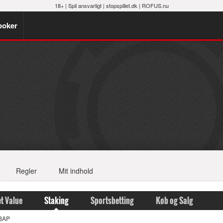
18+ |
Spil ansvarligt
|
stopspillet.dk
|
ROFUS.nu
poker
Regler
Mit indhold
t Value
Staking
Sportsbetting
Køb og Salg
BAP