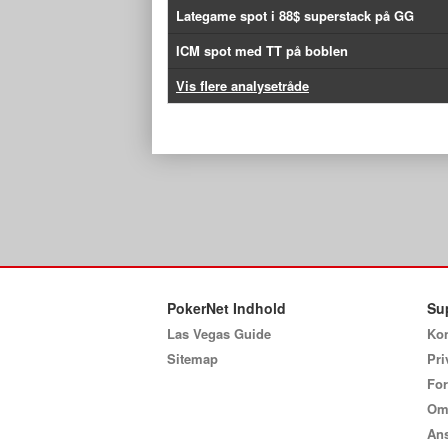
Lategame spot i 88$ superstack på GG
ICM spot med TT på boblen
Vis flere analysetråde
PokerNet Indhold
Su
Las Vegas Guide
Kon
Sitemap
Pri
For
Om
Ans