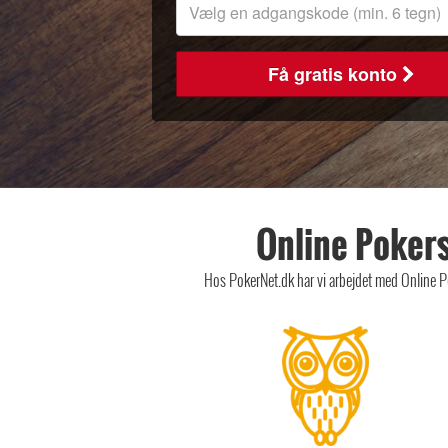
Få gratis konto
Online Pokers
Hos PokerNet.dk har vi arbejdet med Online Pok