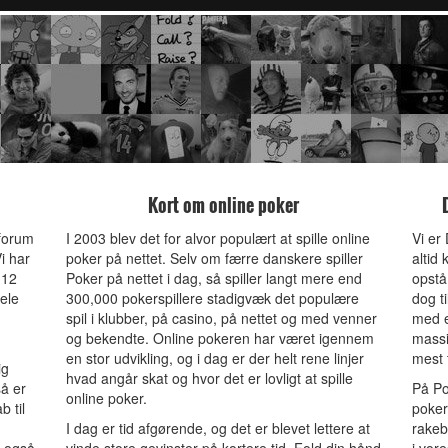
Kort om online poker
 forum
I 2003 blev det for alvor populært at spille online
Vi er
i har
poker på nettet. Selv om færre danskere spiller
altid 
 12
Poker på nettet i dag, så spiller langt mere end
opstå
hele
300,000 pokerspillere stadigvæk det populære
dog t
spil i klubber, på casino, på nettet og med venner
med e
og bekendte. Online pokeren har været igennem
massi
en stor udvikling, og i dag er der helt rene linjer
mest 
ig
hvad angår skat og hvor det er lovligt at spille
å er
På Po
online poker.
b til
poker
I dag er tid afgørende, og det er blevet lettere at
rakeb