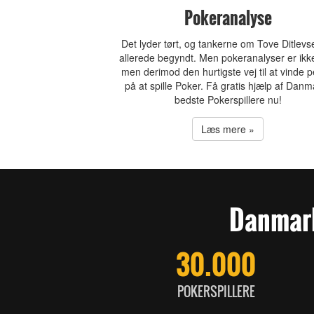
Pokeranalyse
Det lyder tørt, og tankerne om Tove Ditlevs
allerede begyndt. Men pokeranalyser er ikke
men derimod den hurtigste vej til at vinde 
på at spille Poker. Få gratis hjælp af Danm
bedste Pokerspillere nu!
Læs mere »
Danmark
30.000
POKERSPILLERE