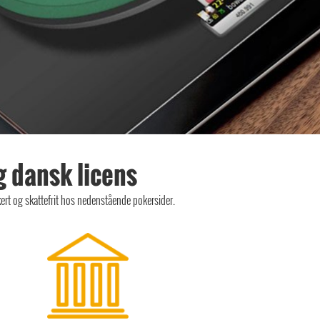
g dansk licens
kert og skattefrit hos nedenstående pokersider.