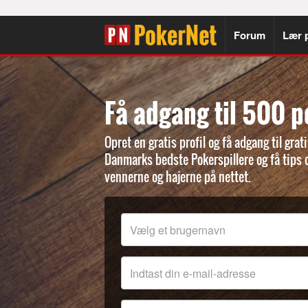
Forum
Lær 
Få adgang til 500 p
Opret en gratis profil og få adgang til grat
Danmarks bedste Pokerspillere og få tips og
vennerne og hajerne på nettet.