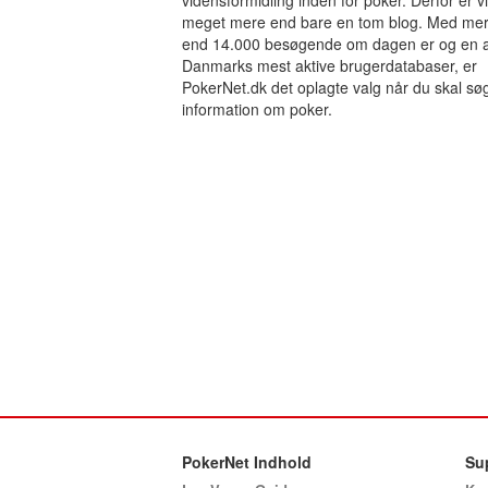
vidensformidling inden for poker. Derfor er v
meget mere end bare en tom blog. Med me
end 14.000 besøgende om dagen er og en a
Danmarks mest aktive brugerdatabaser, er
PokerNet.dk det oplagte valg når du skal sø
information om poker.
PokerNet Indhold
Su