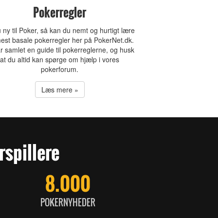
Pokerregler
 ny til Poker, så kan du nemt og hurtigt lære
est basale pokerregler her på PokerNet.dk.
ar samlet en guide til pokerreglerne, og husk
at du altid kan spørge om hjælp i vores
pokerforum.
Læs mere »
spillere
8.000
POKERNYHEDER