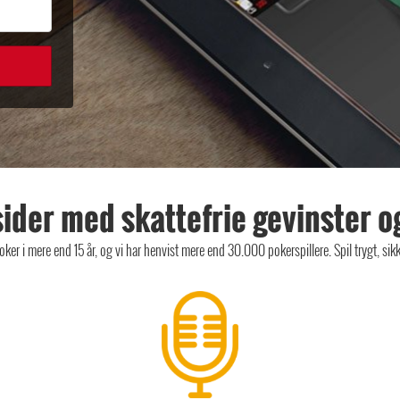
ider med skattefrie gevinster o
er i mere end 15 år, og vi har henvist mere end 30.000 pokerspillere. Spil trygt, sik