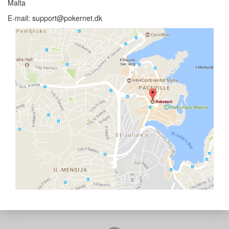
Malta
E-mail:
support@pokernet.dk