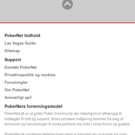
PokerNet Indhold
Las Vegas Guide
Sitemap
Support
Kontakt PokerNet
Privatlivspolitik og cookies
Forumregler
Om PokerNet
Ansvarligt spil
PokerNets forretningsmodel
PokerNet.dk er et gratis Poker Community der naturligvis er afhængig af
indtægter til drift og support. Vores primære indtjening kommer fra salg af
annoncer og henvisninger til vores partnere via links i vores forum og guides.
PokerNet.dk modtager betaling hver gang vi henviser en ny kunde via links