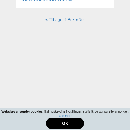
Tilbage til PokerNet
til at huske dine indstillinger, statistik og at målrette annoncer.
Websitet anvender cookies
Læs mere
OK