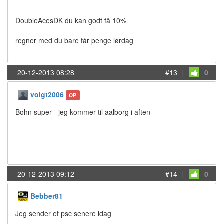
DoubleAcesDK du kan godt få 10%
regner med du bare får penge lørdag
20-12-2013 08:28
#13
|
0
voigt2006
OP
Bohn super - jeg kommer til aalborg i aften
20-12-2013 09:12
#14
|
0
Bebber81
Jeg sender et psc senere idag