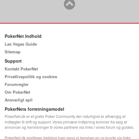
PokerNet Indhold
Las Vegas Guide
Sitemap
Support
Kontakt PokerNet
Privatlivspolitik og cookies
Forumregler
Om PokerNet
Ansvarligt spil
PokerNets forretningsmodel
PokerNet.dk er et gratis Poker Community der naturligvis er afhængig af
indtægter til drift og support. Vores primære indtjening kommer fra salg af
annoncer og henvisninger til vores partnere via links i vores forum og guides.
PokerNet.dk modtager betaling hver gang vi henviser en ny kunde via links