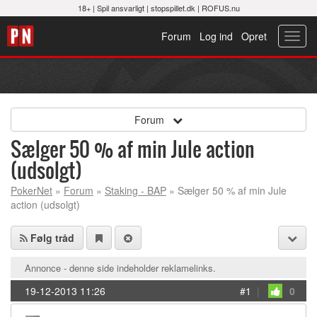
18+ |
Spil ansvarligt
|
stopspillet.dk
|
ROFUS.nu
Forum
Log ind
Opret
Toggl
navig
Forum
Sælger 50 % af min Jule action
(udsolgt)
PokerNet
»
Forum
»
Staking - BAP
» Sælger 50 % af min Jule
action (udsolgt)
Følg tråd
Annonce - denne side indeholder reklamelinks.
19-12-2013 11:26
#1
|
0