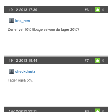
19-12-2013 17:39
#6
|
0
kris_rem
Der er vel 10% tilbage selvom du tager 20%?
19-12-2013 19:44
#7
|
0
checkdnutz
Tager også 5%.
19-12-2013 23:15
#8
|
0