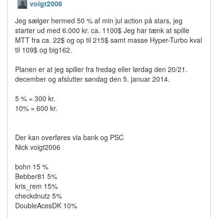
voigt2006
Jeg sælger hermed 50 % af min jul action på stars, jeg
starter ud med 6.000 kr. ca. 1100$ Jeg har tænk at spille
MTT fra ca. 22$ og op til 215$ samt masse Hyper-Turbo kval
til 109$ og big162.
Planen er at jeg spiller fra fredag eller lørdag den 20/21.
december og afslutter søndag den 5. januar 2014.
5 % = 300 kr.
10% = 600 kr.
Der kan overføres via bank og PSC
Nick voigt2006
bohn 15 %
Bebber81 5%
kris_rem 15%
checkdnutz 5%
DoubleAcesDK 10%