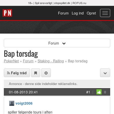
18+ |
Spil ansvarligt
|
stopspillet.dk
|
ROFUS.nu
Forum
Log ind
Opret
Toggl
navig
Forum
Bap torsdag
PokerNet
»
Forum
»
Staking - Railing
» Bap torsdag
Følg tråd
Annonce - denne side indeholder reklamelinks.
01-08-2013 20:41
#1
|
0
voigt2006
spiller følgende tours i aften