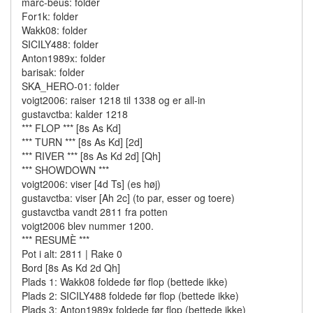
marc-beus: folder
For1k: folder
Wakk08: folder
SICILY488: folder
Anton1989x: folder
barisak: folder
SKA_HERO-01: folder
voigt2006: raiser 1218 til 1338 og er all-in
gustavctba: kalder 1218
*** FLOP *** [8s As Kd]
*** TURN *** [8s As Kd] [2d]
*** RIVER *** [8s As Kd 2d] [Qh]
*** SHOWDOWN ***
voigt2006: viser [4d Ts] (es høj)
gustavctba: viser [Ah 2c] (to par, esser og toere)
gustavctba vandt 2811 fra potten
voigt2006 blev nummer 1200.
*** RESUMÈ ***
Pot i alt: 2811 | Rake 0
Bord [8s As Kd 2d Qh]
Plads 1: Wakk08 foldede før flop (bettede ikke)
Plads 2: SICILY488 foldede før flop (bettede ikke)
Plads 3: Anton1989x foldede før flop (bettede ikke)