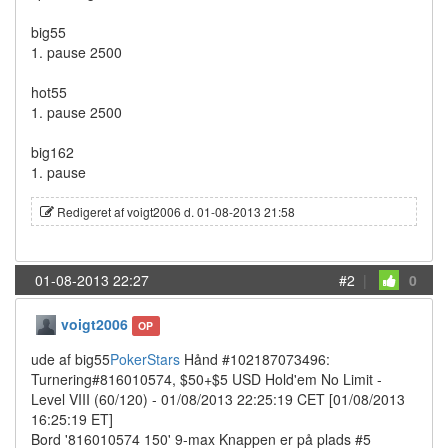
big55
1. pause 2500
hot55
1. pause 2500
big162
1. pause
Redigeret af voigt2006 d. 01-08-2013 21:58
01-08-2013 22:27
#2
|
0
voigt2006
OP
ude af big55
PokerStars
Hånd #102187073496:
Turnering#816010574, $50+$5 USD Hold'em No Limit -
Level VIII (60/120) - 01/08/2013 22:25:19 CET [01/08/2013
16:25:19 ET]
Bord '816010574 150' 9-max Knappen er på plads #5