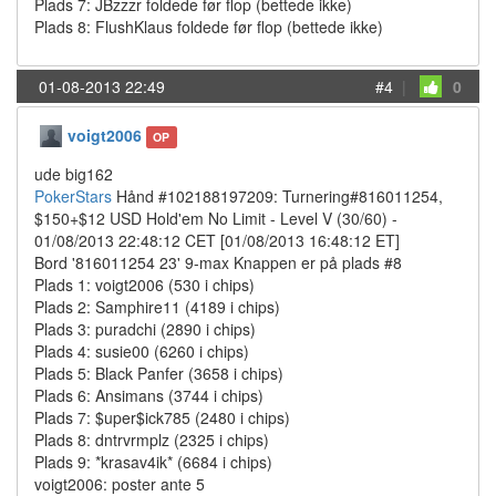
Plads 7: JBzzzr foldede før flop (bettede ikke)
Plads 8: FlushKlaus foldede før flop (bettede ikke)
01-08-2013 22:49
#4
|
0
voigt2006
OP
ude big162
PokerStars
Hånd #102188197209: Turnering#816011254,
$150+$12 USD Hold'em No Limit - Level V (30/60) -
01/08/2013 22:48:12 CET [01/08/2013 16:48:12 ET]
Bord '816011254 23' 9-max Knappen er på plads #8
Plads 1: voigt2006 (530 i chips)
Plads 2: Samphire11 (4189 i chips)
Plads 3: puradchi (2890 i chips)
Plads 4: susie00 (6260 i chips)
Plads 5: Black Panfer (3658 i chips)
Plads 6: Ansimans (3744 i chips)
Plads 7: $uper$ick785 (2480 i chips)
Plads 8: dntrvrmplz (2325 i chips)
Plads 9: *krasav4ik* (6684 i chips)
voigt2006: poster ante 5