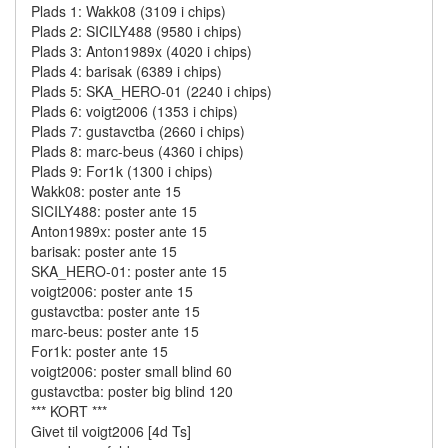
Plads 1: Wakk08 (3109 i chips)
Plads 2: SICILY488 (9580 i chips)
Plads 3: Anton1989x (4020 i chips)
Plads 4: barisak (6389 i chips)
Plads 5: SKA_HERO-01 (2240 i chips)
Plads 6: voigt2006 (1353 i chips)
Plads 7: gustavctba (2660 i chips)
Plads 8: marc-beus (4360 i chips)
Plads 9: For1k (1300 i chips)
Wakk08: poster ante 15
SICILY488: poster ante 15
Anton1989x: poster ante 15
barisak: poster ante 15
SKA_HERO-01: poster ante 15
voigt2006: poster ante 15
gustavctba: poster ante 15
marc-beus: poster ante 15
For1k: poster ante 15
voigt2006: poster small blind 60
gustavctba: poster big blind 120
*** KORT ***
Givet til voigt2006 [4d Ts]