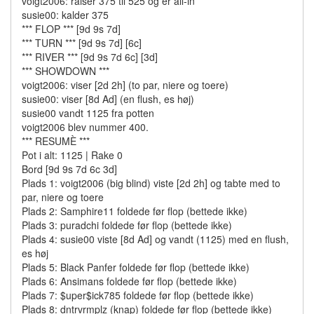
voigt2006: raiser 375 til 525 og er all-in
susie00: kalder 375
*** FLOP *** [9d 9s 7d]
*** TURN *** [9d 9s 7d] [6c]
*** RIVER *** [9d 9s 7d 6c] [3d]
*** SHOWDOWN ***
voigt2006: viser [2d 2h] (to par, niere og toere)
susie00: viser [8d Ad] (en flush, es høj)
susie00 vandt 1125 fra potten
voigt2006 blev nummer 400.
*** RESUMÈ ***
Pot i alt: 1125 | Rake 0
Bord [9d 9s 7d 6c 3d]
Plads 1: voigt2006 (big blind) viste [2d 2h] og tabte med to
par, niere og toere
Plads 2: Samphire11 foldede før flop (bettede ikke)
Plads 3: puradchi foldede før flop (bettede ikke)
Plads 4: susie00 viste [8d Ad] og vandt (1125) med en flush,
es høj
Plads 5: Black Panfer foldede før flop (bettede ikke)
Plads 6: Ansimans foldede før flop (bettede ikke)
Plads 7: $uper$ick785 foldede før flop (bettede ikke)
Plads 8: dntrvrmplz (knap) foldede før flop (bettede ikke)