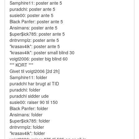
Samphire11: poster ante 5
puradchi: poster ante 5
susie00: poster ante 5
Black Panfer: poster ante 5
Ansimans: poster ante 5
$uper$ick785: poster ante 5
dntrvrmplz: poster ante 5
*krasav4ik*: poster ante 5
*krasav4ik*: poster small blind 30
voigt2006: poster big blind 60
*** KORT ***
Givet til voigt2006 [2d 2h]
Samphire11: folder
puradchi har brugt al TID
puradchi: folder
puradchi sidder ude
susie00: raiser 90 til 150
Black Panfer: folder
Ansimans: folder
$uper$ick785: folder
dntrvrmplz: folder
*krasav4ik*: folder