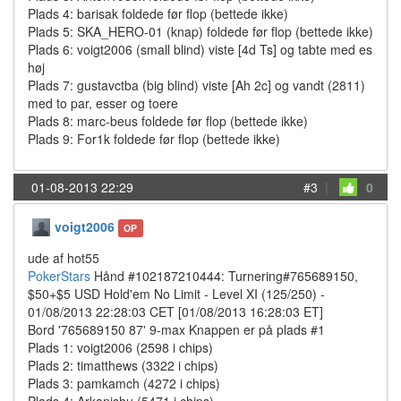
Plads 4: barisak foldede før flop (bettede ikke)
Plads 5: SKA_HERO-01 (knap) foldede før flop (bettede ikke)
Plads 6: voigt2006 (small blind) viste [4d Ts] og tabte med es
høj
Plads 7: gustavctba (big blind) viste [Ah 2c] og vandt (2811)
med to par, esser og toere
Plads 8: marc-beus foldede før flop (bettede ikke)
Plads 9: For1k foldede før flop (bettede ikke)
01-08-2013 22:29
#3
|
0
voigt2006
OP
ude af hot55
PokerStars
Hånd #102187210444: Turnering#765689150,
$50+$5 USD Hold'em No Limit - Level XI (125/250) -
01/08/2013 22:28:03 CET [01/08/2013 16:28:03 ET]
Bord '765689150 87' 9-max Knappen er på plads #1
Plads 1: voigt2006 (2598 i chips)
Plads 2: timatthews (3322 i chips)
Plads 3: pamkamch (4272 i chips)