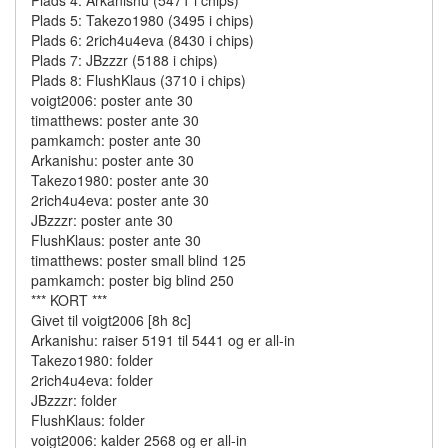
Plads 4: Arkanishu (5471 i chips)
Plads 5: Takezo1980 (3495 i chips)
Plads 6: 2rich4u4eva (8430 i chips)
Plads 7: JBzzzr (5188 i chips)
Plads 8: FlushKlaus (3710 i chips)
voigt2006: poster ante 30
timatthews: poster ante 30
pamkamch: poster ante 30
Arkanishu: poster ante 30
Takezo1980: poster ante 30
2rich4u4eva: poster ante 30
JBzzzr: poster ante 30
FlushKlaus: poster ante 30
timatthews: poster small blind 125
pamkamch: poster big blind 250
*** KORT ***
Givet til voigt2006 [8h 8c]
Arkanishu: raiser 5191 til 5441 og er all-in
Takezo1980: folder
2rich4u4eva: folder
JBzzzr: folder
FlushKlaus: folder
voigt2006: kalder 2568 og er all-in