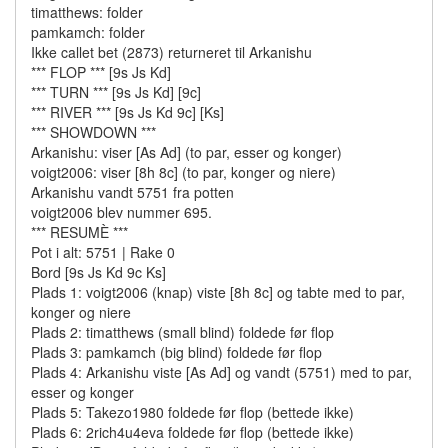
timatthews: folder
pamkamch: folder
Ikke callet bet (2873) returneret til Arkanishu
*** FLOP *** [9s Js Kd]
*** TURN *** [9s Js Kd] [9c]
*** RIVER *** [9s Js Kd 9c] [Ks]
*** SHOWDOWN ***
Arkanishu: viser [As Ad] (to par, esser og konger)
voigt2006: viser [8h 8c] (to par, konger og niere)
Arkanishu vandt 5751 fra potten
voigt2006 blev nummer 695.
*** RESUMÈ ***
Pot i alt: 5751 | Rake 0
Bord [9s Js Kd 9c Ks]
Plads 1: voigt2006 (knap) viste [8h 8c] og tabte med to par,
konger og niere
Plads 2: timatthews (small blind) foldede før flop
Plads 3: pamkamch (big blind) foldede før flop
Plads 4: Arkanishu viste [As Ad] og vandt (5751) med to par,
esser og konger
Plads 5: Takezo1980 foldede før flop (bettede ikke)
Plads 6: 2rich4u4eva foldede før flop (bettede ikke)