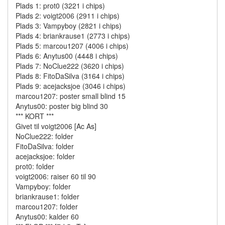
Plads 1: prot0 (3221 i chips)
Plads 2: voigt2006 (2911 i chips)
Plads 3: Vampyboy (2821 i chips)
Plads 4: briankrause1 (2773 i chips)
Plads 5: marcou1207 (4006 i chips)
Plads 6: Anytus00 (4448 i chips)
Plads 7: NoClue222 (3620 i chips)
Plads 8: FitoDaSilva (3164 i chips)
Plads 9: acejacksjoe (3046 i chips)
marcou1207: poster small blind 15
Anytus00: poster big blind 30
*** KORT ***
Givet til voigt2006 [Ac As]
NoClue222: folder
FitoDaSilva: folder
acejacksjoe: folder
prot0: folder
voigt2006: raiser 60 til 90
Vampyboy: folder
briankrause1: folder
marcou1207: folder
Anytus00: kalder 60