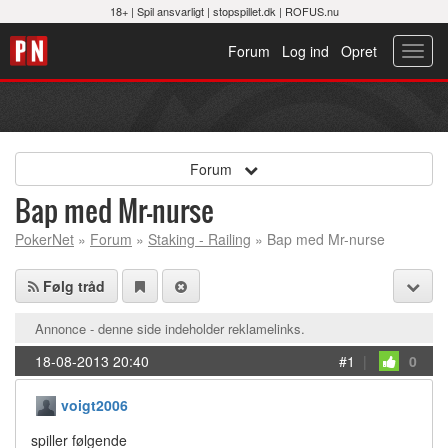
18+ |
Spil ansvarligt
|
stopspillet.dk
|
ROFUS.nu
Forum
Log ind
Opret
Toggl
navig
Forum
Bap med Mr-nurse
PokerNet
»
Forum
»
Staking - Railing
» Bap med Mr-nurse
Følg tråd
Annonce - denne side indeholder reklamelinks.
18-08-2013 20:40
#1
|
0
voigt2006
spiller følgende