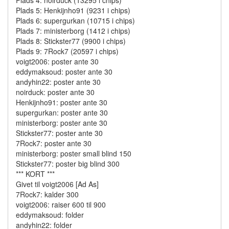
Plads 4: noirduck (13295 i chips)
Plads 5: Henkijnho91 (9231 i chips)
Plads 6: supergurkan (10715 i chips)
Plads 7: ministerborg (1412 i chips)
Plads 8: Stickster77 (9900 i chips)
Plads 9: 7Rock7 (20597 i chips)
voigt2006: poster ante 30
eddymaksoud: poster ante 30
andyhin22: poster ante 30
noirduck: poster ante 30
Henkijnho91: poster ante 30
supergurkan: poster ante 30
ministerborg: poster ante 30
Stickster77: poster ante 30
7Rock7: poster ante 30
ministerborg: poster small blind 150
Stickster77: poster big blind 300
*** KORT ***
Givet til voigt2006 [Ad As]
7Rock7: kalder 300
voigt2006: raiser 600 til 900
eddymaksoud: folder
andyhin22: folder