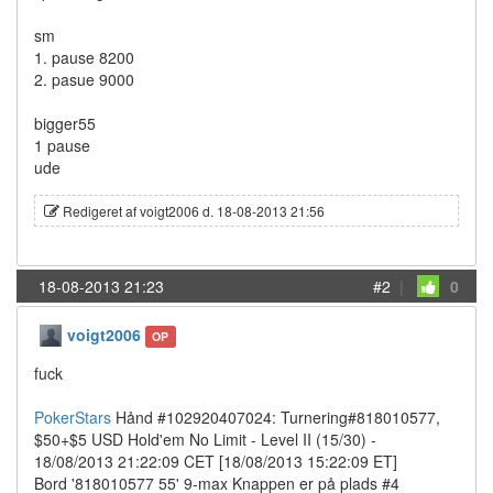
sm
1. pause 8200
2. pasue 9000
bigger55
1 pause
ude
Redigeret af voigt2006 d. 18-08-2013 21:56
18-08-2013 21:23
#2
|
0
voigt2006
OP
fuck
PokerStars
Hånd #102920407024: Turnering#818010577,
$50+$5 USD Hold'em No Limit - Level II (15/30) -
18/08/2013 21:22:09 CET [18/08/2013 15:22:09 ET]
Bord '818010577 55' 9-max Knappen er på plads #4