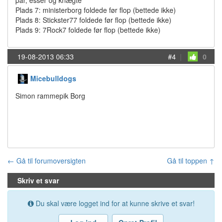
par, esser og knægte
Plads 7: ministerborg foldede før flop (bettede ikke)
Plads 8: Stickster77 foldede før flop (bettede ikke)
Plads 9: 7Rock7 foldede før flop (bettede ikke)
19-08-2013 06:33
#4
|
0
Micebulldogs
Simon rammepik Borg
← Gå til forumoversigten
Gå til toppen ↑
Skriv et svar
Du skal være logget ind for at kunne skrive et svar!