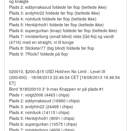
og knægte
Plads 2: eddymaksoud foldede før flop (bettede ikke)
Plads 3: andyhin22 foldede før flop (bettede ikke)
Plads 4: noirduck foldede før flop (bettede ikke)
Plads 5: Henkijnho91 foldede før flop (bettede ikke)
Plads 6: supergurkan (knap) foldede før flop (bettede ikke)
Plads 7: ministerborg (small blind) viste [Qd Ks] og vandt
(4716) med en straight, ni til konge
Plads 8: Stickster77 (big blind) foldede før flop
Plads 9: 7Rock7 foldede på flop
020010, $200+$15 USD Hold'em No Limit - Level IX
(200/400) - 18/08/2013 22:46:54 CET [18/08/2013 16:46:54
ET]
Bord '818020010 3' 9-max Knappen er på plads #1
Plads 1: voigt2006 (4463 i chips)
Plads 2: eddymaksoud (16960 i chips)
Plads 3: andyhin22 (24468 i chips)
Plads 4: noirduck (14115 i chips)
Plads 5: Henkijnho91 (9091 i chips)
Plads 6: supergurkan (10575 i chips)
Plads 7: ministerborg (4606 i chips)