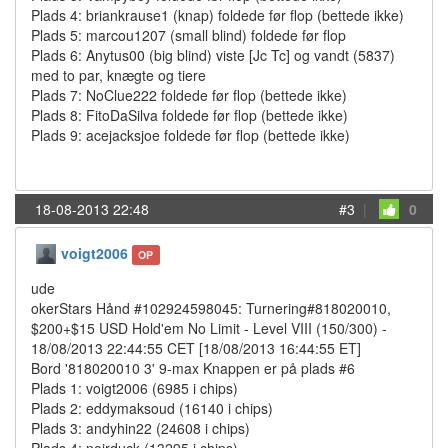
Plads 4: briankrause1 (knap) foldede før flop (bettede ikke)
Plads 5: marcou1207 (small blind) foldede før flop
Plads 6: Anytus00 (big blind) viste [Jc Tc] og vandt (5837)
med to par, knægte og tiere
Plads 7: NoClue222 foldede før flop (bettede ikke)
Plads 8: FitoDaSilva foldede før flop (bettede ikke)
Plads 9: acejacksjoe foldede før flop (bettede ikke)
18-08-2013 22:48
#3
|
0
voigt2006
OP
ude
okerStars Hånd #102924598045: Turnering#818020010,
$200+$15 USD Hold'em No Limit - Level VIII (150/300) -
18/08/2013 22:44:55 CET [18/08/2013 16:44:55 ET]
Bord '818020010 3' 9-max Knappen er på plads #6
Plads 1: voigt2006 (6985 i chips)
Plads 2: eddymaksoud (16140 i chips)
Plads 3: andyhin22 (24608 i chips)