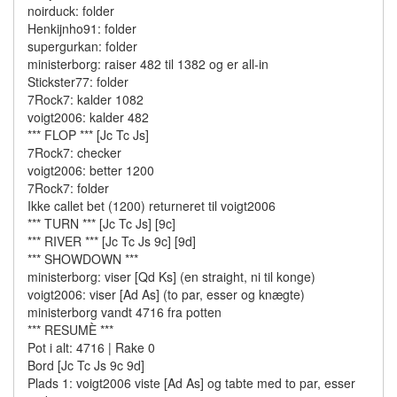
noirduck: folder
Henkijnho91: folder
supergurkan: folder
ministerborg: raiser 482 til 1382 og er all-in
Stickster77: folder
7Rock7: kalder 1082
voigt2006: kalder 482
*** FLOP *** [Jc Tc Js]
7Rock7: checker
voigt2006: better 1200
7Rock7: folder
Ikke callet bet (1200) returneret til voigt2006
*** TURN *** [Jc Tc Js] [9c]
*** RIVER *** [Jc Tc Js 9c] [9d]
*** SHOWDOWN ***
ministerborg: viser [Qd Ks] (en straight, ni til konge)
voigt2006: viser [Ad As] (to par, esser og knægte)
ministerborg vandt 4716 fra potten
*** RESUMÈ ***
Pot i alt: 4716 | Rake 0
Bord [Jc Tc Js 9c 9d]
Plads 1: voigt2006 viste [Ad As] og tabte med to par, esser