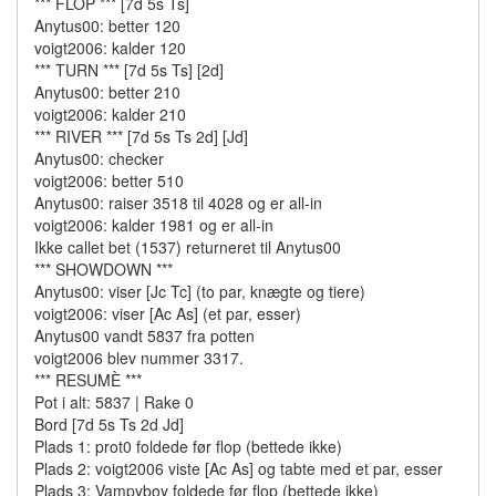
*** FLOP *** [7d 5s Ts]
Anytus00: better 120
voigt2006: kalder 120
*** TURN *** [7d 5s Ts] [2d]
Anytus00: better 210
voigt2006: kalder 210
*** RIVER *** [7d 5s Ts 2d] [Jd]
Anytus00: checker
voigt2006: better 510
Anytus00: raiser 3518 til 4028 og er all-in
voigt2006: kalder 1981 og er all-in
Ikke callet bet (1537) returneret til Anytus00
*** SHOWDOWN ***
Anytus00: viser [Jc Tc] (to par, knægte og tiere)
voigt2006: viser [Ac As] (et par, esser)
Anytus00 vandt 5837 fra potten
voigt2006 blev nummer 3317.
*** RESUMÈ ***
Pot i alt: 5837 | Rake 0
Bord [7d 5s Ts 2d Jd]
Plads 1: prot0 foldede før flop (bettede ikke)
Plads 2: voigt2006 viste [Ac As] og tabte med et par, esser
Plads 3: Vampyboy foldede før flop (bettede ikke)