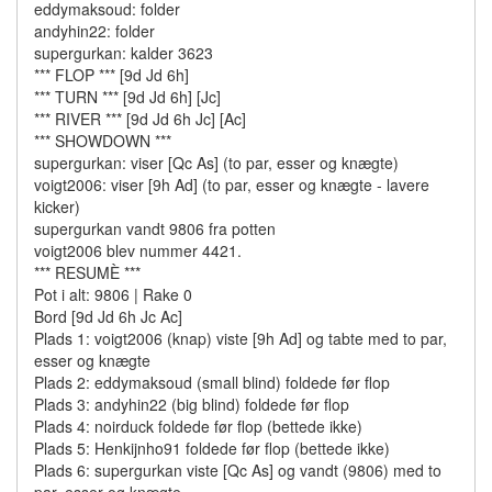
eddymaksoud: folder
andyhin22: folder
supergurkan: kalder 3623
*** FLOP *** [9d Jd 6h]
*** TURN *** [9d Jd 6h] [Jc]
*** RIVER *** [9d Jd 6h Jc] [Ac]
*** SHOWDOWN ***
supergurkan: viser [Qc As] (to par, esser og knægte)
voigt2006: viser [9h Ad] (to par, esser og knægte - lavere
kicker)
supergurkan vandt 9806 fra potten
voigt2006 blev nummer 4421.
*** RESUMÈ ***
Pot i alt: 9806 | Rake 0
Bord [9d Jd 6h Jc Ac]
Plads 1: voigt2006 (knap) viste [9h Ad] og tabte med to par,
esser og knægte
Plads 2: eddymaksoud (small blind) foldede før flop
Plads 3: andyhin22 (big blind) foldede før flop
Plads 4: noirduck foldede før flop (bettede ikke)
Plads 5: Henkijnho91 foldede før flop (bettede ikke)
Plads 6: supergurkan viste [Qc As] og vandt (9806) med to