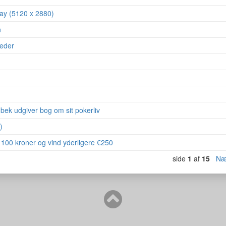
lay (5120 x 2880)
n
heder
bek udgiver bog om sit pokerliv
)
100 kroner og vind yderligere €250
side
1
af
15
Næ