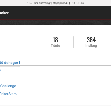
18+ |
Spil ansvarligt
|
stopspillet.dk
|
ROFUS.nu
poker
18
384
Tråde
Indlæg
90 deltager i
s
 Challenge
PokerStars.