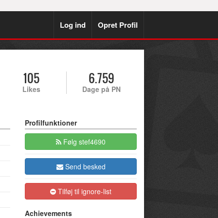
Log ind
Opret Profil
105
6.759
Likes
Dage på PN
Profilfunktioner
Følg stef4690
Send besked
Tilføj til ignore-list
Achievements