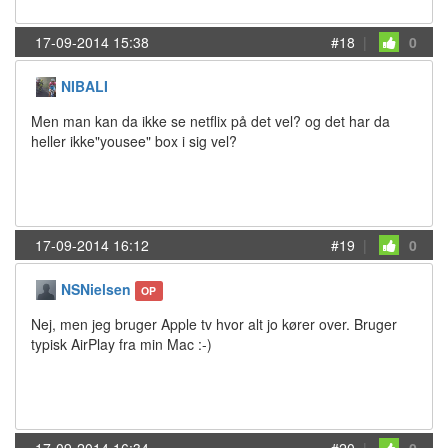
17-09-2014 15:38
#18
|
0
NIBALI
Men man kan da ikke se netflix på det vel? og det har da
heller ikke"yousee" box i sig vel?
17-09-2014 16:12
#19
|
0
NSNielsen
OP
Nej, men jeg bruger Apple tv hvor alt jo kører over. Bruger
typisk AirPlay fra min Mac :-)