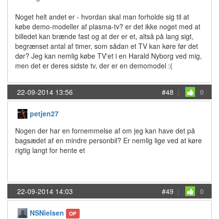
Noget helt andet er - hvordan skal man forholde sig til at
købe demo-modeller af plasma-tv? er det ikke noget med at
billedet kan brænde fast og at der er et, altså på lang sigt,
begrænset antal af timer, som sådan et TV kan køre før det
dør? Jeg kan nemlig købe TV'et i en Harald Nyborg ved mig,
men det er deres sidste tv, der er en demomodel :(
22-09-2014 13:56
#48
|
0
petjen27
Nogen der har en fornemmelse af om jeg kan have det på
bagsædet af en mindre personbil? Er nemlig lige ved at køre
rigtig langt for hente et
22-09-2014 14:03
#49
|
0
NSNielsen
OP