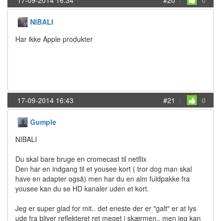
17-09-2014 16:34
#20
|
0
NIBALI
Har ikke Apple produkter
17-09-2014 16:43
#21
|
0
Gumple
NIBALI
Du skal bare bruge en cromecast til netflix
Den har en indgang til et yousee kort ( tror dog man skal
have en adapter også) men har du en alm fuldpakke fra
yousee kan du se HD kanaler uden et kort.
Jeg er super glad for mit.. det eneste der er "galt" er at lys
ude fra bliver reflekteret ret meget i skærmen.. men jeg kan