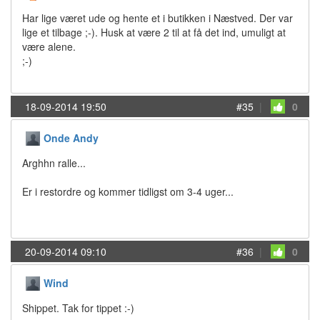
Har lige været ude og hente et i butikken i Næstved. Der var
lige et tilbage ;-). Husk at være 2 til at få det ind, umuligt at
være alene.
;-)
18-09-2014 19:50
#35
|
0
Onde Andy
Arghhn ralle...
Er i restordre og kommer tidligst om 3-4 uger...
20-09-2014 09:10
#36
|
0
Wind
Shippet. Tak for tippet :-)