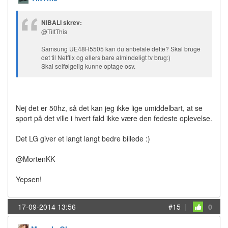
NIBALI skrev:
@TiltThis
Samsung UE48H5505 kan du anbefale dette? Skal bruge
det til Netflix og ellers bare almindeligt tv brug:)
Skal selfølgelig kunne optage osv.
Nej det er 50hz, så det kan jeg ikke lige umiddelbart, at se
sport på det ville i hvert fald ikke være den fedeste oplevelse.
Det LG giver et langt langt bedre billede :)
@MortenKK
Yepsen!
17-09-2014 13:56
#15
|
0