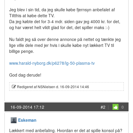
Jeg blev i sin tid, da jeg skulle købe fjernsyn anbefalet af
Tiltthis at købe dette TV.
Da jeg købte det for 3-4 mdr. siden gav jeg 4000 kr. for det,
og har været helt vildt glad for det, det spiller maks :-)
Nu faldt jeg så over denne annonce på nettet og tænkte jeg
lige ville dele med jer hvis i skulle købe nyt lækkert TV til
billige penge.
www.harald-nyborg.dk/p6278/lg-50-plasma-tv
God dag derude!
Redigeret af NSNielsen d. 16-09-2014 14:46
16-09-2014 17:12
#2
|
0
Eskeman
Lækkert med anbefaling. Hvordan er det at spille konsol på?