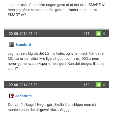
Jeg har ps3 så har ikke nogen gavn af at det er et SMART tv
men jeg går ikke udfra at de ligefrem skader at det er et
SMART tv?
22-09-2014 07:45
#38
|
0
Stamford
Jeg har selv kig på det LG fra Føtex og lytter med. Når det er
MCI så er det vidst ikke lige så godt som alm. 100hz men
hører gerne hvad eksperterne siger? Kan det bruges til at se
sport?
22-09-2014 08:39
#39
|
0
Jarlstrøm
Der var 2 tilbage i Køge igår. Skulle til at shippe men så
mente konen det alligevel ikke... Argggh