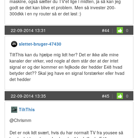
maskine, også sætter du TV'et lige i midten, ja så kan jeg
godt se det kan blive et problem. Men så invester 200-
300dkk i en ny router så er det løst :)
22-09-2014 13:31
#44
|
0
slettet-bruger-47430
TiltThis kan du hjælpe mig lidt her? Det er ikke alle mine
kanaler der virker, ved nogle af dem står der at der intet
signal er og der kommer en fejlkode der hedder E48 hvad
betyder det?? Skal jeg have en signal forstærker eller hvad
det hedder
22-09-2014 13:35
#45
|
0
TiltThis
@Chrismm
Det er nok lidt svært, hvis du har normalt TV fra yousee så