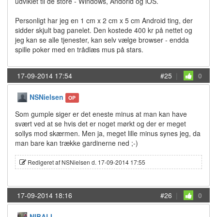
udviklet til de store - Windows, Andorid og iOS.
Personligt har jeg en 1 cm x 2 cm x 5 cm Android ting, der
sidder skjult bag panelet. Den kostede 400 kr på nettet og
jeg kan se alle tjenester, kan selv vælge browser - endda
spille poker med en trådlæs mus på stars.
17-09-2014 17:54
#25
|
0
NSNielsen
OP
Som gumple siger er det eneste minus at man kan have
svært ved at se hvis det er noget mørkt og der er meget
sollys mod skærmen. Men ja, meget lille minus synes jeg, da
man bare kan trække gardinerne ned ;-)
Redigeret af NSNielsen d. 17-09-2014 17:55
17-09-2014 18:16
#26
|
0
NIBALI