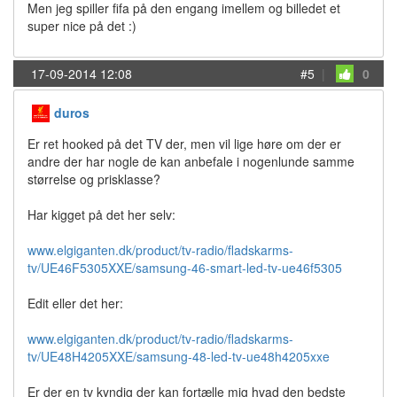
Men jeg spiller fifa på den engang imellem og billedet et
super nice på det :)
17-09-2014 12:08
#5
|
0
duros
Er ret hooked på det TV der, men vil lige høre om der er
andre der har nogle de kan anbefale i nogenlunde samme
størrelse og prisklasse?
Har kigget på det her selv:
www.elgiganten.dk/product/tv-radio/fladskarms-
tv/UE46F5305XXE/samsung-46-smart-led-tv-ue46f5305
Edit eller det her:
www.elgiganten.dk/product/tv-radio/fladskarms-
tv/UE48H4205XXE/samsung-48-led-tv-ue48h4205xxe
Er der en tv kyndig der kan fortælle mig hvad den bedste