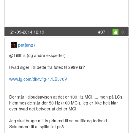
21-09-2014 12:19
#37
|
0
petjen27
@Tiltthis (og andre eksperter)
Hvad siger i til dette fra føtex til 2999 kr?
www.lg.com/dk/tv/lg-47LB570V
Der står i tilbudsavisen at det er 100 Hz MCI..... men på LGs
hjemmeside står der 50 Hz (100 MCI), jeg er ikke helt klar
over hvad det betyder at det er MCI
Jeg skal bruge mit tv primært til se netflix og fodbold.
Sekundært til at spille lidt ps3.