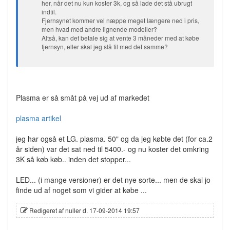
her, når det nu kun koster 3k, og så lade det stå ubrugt
indtil.
Fjernsynet kommer vel næppe meget længere ned i pris,
men hvad med andre lignende modeller?
Altså, kan det betale sig at vente 3 måneder med at købe
fjernsyn, eller skal jeg slå til med det samme?
Plasma er så småt på vej ud af markedet
plasma artikel
jeg har også et LG. plasma. 50" og da jeg købte det (for ca.2
år siden) var det sat ned til 5400.- og nu koster det omkring
3K så køb køb.. inden det stopper...
LED... (i mange versioner) er det nye sorte... men de skal jo
finde ud af noget som vi gider at købe ...
Redigeret af nuller d. 17-09-2014 19:57