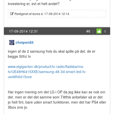
investering er, evt et helt andet?
Redigeret af duros d. 17-09-2014 12:14
17-09-2014 12:31
#6
|
0
chmpen85
ingen af de 2 samsung hvis du skal spille på det. de er
begge 50hz tv
www.elgiganten.dk/product/tv-radio/fladskarms-
tv/UE48H6415XXE/samsung-48-3d-smart-led-tv-
ue48h6415xxe
Har ingen mening om det LG i OP da jeg ikke kan se nok om
det. men er det det samme som Tiltthis anbefaler så er det
jo helt fint, bare uden smart funktioner, men det har PS4 eller
Xbox one jo.