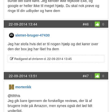
burde det bare køre. Jeg kender ikke fejlkode E48, og
google er heller ikke til meget hjælp. Du skal nok prøve og
ringe til din udbyder og høre dem
22-09-2014 13:44
#46
|
0
slettet-bruger-47430
Jeg har stofa hvis det er til nogen hjælp og det kører over
den der box jeg har fået fra dem
Redigeret af chrismm d. 22-09-2014 13:45
22-09-2014 13:51
#47
|
0
mortenkk
@tiltthis
Jeg gik bare igennem de forskellige reviews, der lå af
brugere inde på Amazon, men synes også det lød lidt
underligt.