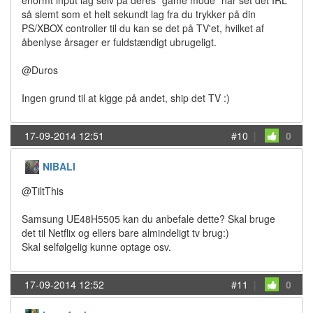
enormt input lag selv på deres "game mode" har set det IRL
så slemt som et helt sekundt lag fra du trykker på din
PS/XBOX controller til du kan se det på TV'et, hvilket af
åbenlyse årsager er fuldstændigt ubrugeligt.
@Duros
Ingen grund til at kigge på andet, ship det TV :)
17-09-2014 12:51
#10
|
0
NIBALI
@TiltThis
Samsung UE48H5505 kan du anbefale dette? Skal bruge
det til Netflix og ellers bare almindeligt tv brug:)
Skal selfølgelig kunne optage osv.
17-09-2014 12:52
#11
|
0