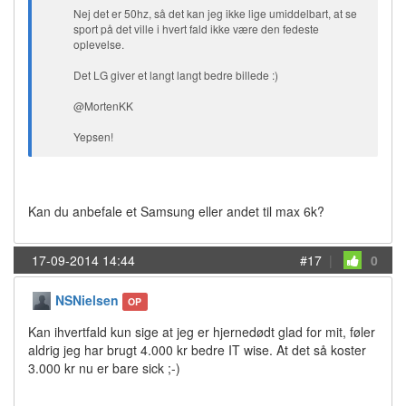
Nej det er 50hz, så det kan jeg ikke lige umiddelbart, at se
sport på det ville i hvert fald ikke være den fedeste
oplevelse.
Det LG giver et langt langt bedre billede :)
@MortenKK
Yepsen!
Kan du anbefale et Samsung eller andet til max 6k?
17-09-2014 14:44
#17
|
0
NSNielsen
OP
Kan ihvertfald kun sige at jeg er hjernedødt glad for mit, føler
aldrig jeg har brugt 4.000 kr bedre IT wise. At det så koster
3.000 kr nu er bare sick ;-)