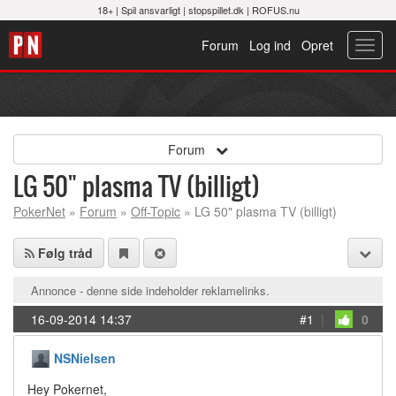
18+ |
Spil ansvarligt
|
stopspillet.dk
|
ROFUS.nu
Forum
Log ind
Opret
Toggl
navig
Forum
LG 50" plasma TV (billigt)
PokerNet
»
Forum
»
Off-Topic
» LG 50" plasma TV (billigt)
Følg tråd
Annonce - denne side indeholder reklamelinks.
16-09-2014 14:37
#1
|
0
NSNielsen
Hey Pokernet,