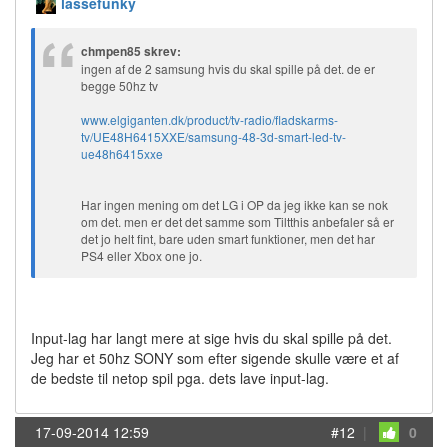
lassefunky
chmpen85 skrev:
ingen af de 2 samsung hvis du skal spille på det. de er
begge 50hz tv
www.elgiganten.dk/product/tv-radio/fladskarms-
tv/UE48H6415XXE/samsung-48-3d-smart-led-tv-
ue48h6415xxe
Har ingen mening om det LG i OP da jeg ikke kan se nok
om det. men er det det samme som Tiltthis anbefaler så er
det jo helt fint, bare uden smart funktioner, men det har
PS4 eller Xbox one jo.
Input-lag har langt mere at sige hvis du skal spille på det.
Jeg har et 50hz SONY som efter sigende skulle være et af
de bedste til netop spil pga. dets lave input-lag.
17-09-2014 12:59
#12
|
0