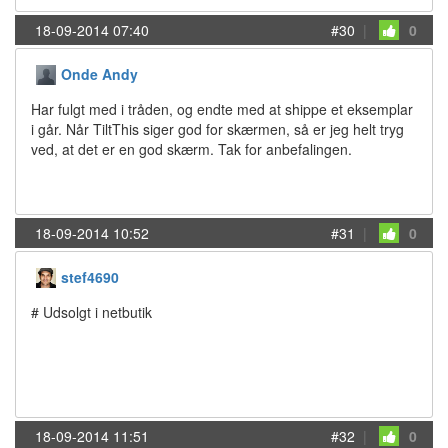
18-09-2014 07:40
#30
|
0
Onde Andy
Har fulgt med i tråden, og endte med at shippe et eksemplar
i går. Når TiltThis siger god for skærmen, så er jeg helt tryg
ved, at det er en god skærm. Tak for anbefalingen.
18-09-2014 10:52
#31
|
0
stef4690
# Udsolgt i netbutik
18-09-2014 11:51
#32
|
0