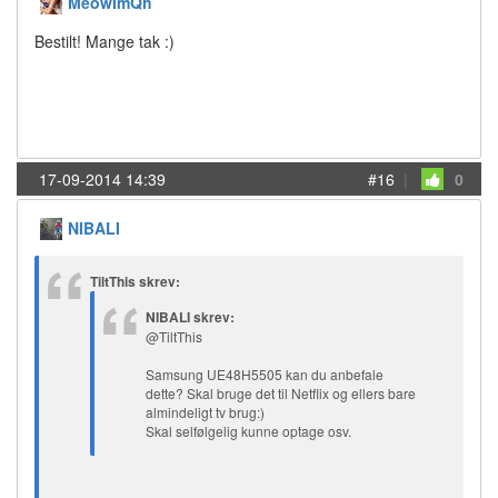
MeowImQh
Bestilt! Mange tak :)
17-09-2014 14:39
#16
|
0
NIBALI
TiltThis skrev:
NIBALI skrev:
@TiltThis
Samsung UE48H5505 kan du anbefale
dette? Skal bruge det til Netflix og ellers bare
almindeligt tv brug:)
Skal selfølgelig kunne optage osv.