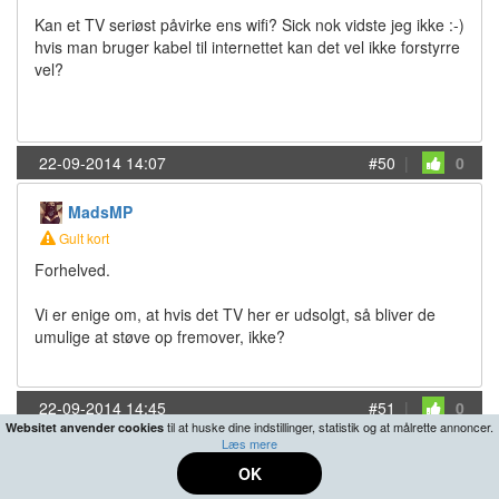
Kan et TV seriøst påvirke ens wifi? Sick nok vidste jeg ikke :-)
hvis man bruger kabel til internettet kan det vel ikke forstyrre
vel?
22-09-2014 14:07
#50
|
0
MadsMP
Gult kort
Forhelved.
Vi er enige om, at hvis det TV her er udsolgt, så bliver de
umulige at støve op fremover, ikke?
22-09-2014 14:45
#51
|
0
til at huske dine indstillinger, statistik og at målrette annoncer.
Websitet anvender cookies
Læs mere
Nilsson
OK
Nogen af Jer (evt. Tilthis) der har erfaring med det her: