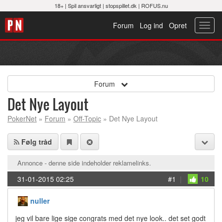
18+ |
Spil ansvarligt
|
stopspillet.dk
|
ROFUS.nu
Forum
Log ind
Opret
Toggl
navig
Forum
Det Nye Layout
PokerNet
»
Forum
»
Off-Topic
» Det Nye Layout
Følg tråd
Annonce - denne side indeholder reklamelinks.
31-01-2015 02:25
#1
|
10
nuller
jeg vil bare lige sige congrats med det nye look.. det set godt