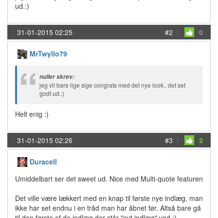
ud.:)
31-01-2015 02:25
#2
|
0
MrTwyllo79
nuller skrev:
jeg vil bare lige sige congrats med det nye look.. det set
godt ud.:)
Helt enig :)
31-01-2015 02:26
#3
|
2
Duracell
Umiddelbart ser det sweet ud. Nice med Multi-quote featuren
Det ville være lækkert med en knap til første nye indlæg, man
ikke har set endnu i en tråd man har åbnet før. Altså bare gå
til den første af de indlæg der står "nyt indlæg" ved :)