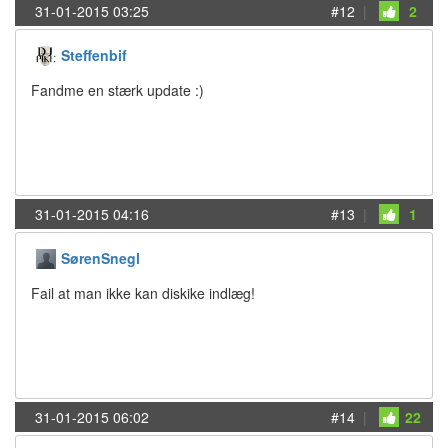
31-01-2015 03:25
#12
|
2
Steffenbif
Fandme en stærk update :)
31-01-2015 04:16
#13
|
1
SørenSnegl
Fail at man ikke kan diskike indlæg!
31-01-2015 06:02
#14
|
22