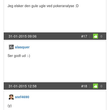
Jeg elsker den gule ugle ved pokeranalyse :D
31-01-2015 09:06
#17
|
0
slasquer
Ser godt ud :-)
31-01-2015 12:58
#18
|
0
stef4690
(y)