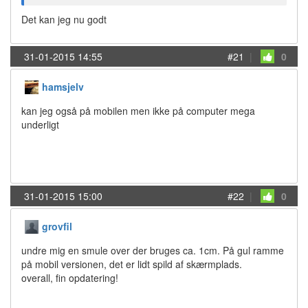
Det kan jeg nu godt
31-01-2015 14:55
#21
|
0
hamsjelv
kan jeg også på mobilen men ikke på computer mega
underligt
31-01-2015 15:00
#22
|
0
grovfil
undre mig en smule over der bruges ca. 1cm. På gul ramme
på mobil versionen, det er lidt spild af skærmplads.
overall, fin opdatering!