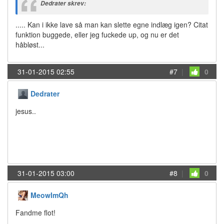
Dedrater skrev:
..... Kan i ikke lave så man kan slette egne indlæg igen? Citat
funktion buggede, eller jeg fuckede up, og nu er det
håbløst...
31-01-2015 02:55
#7
|
0
Dedrater
jesus..
31-01-2015 03:00
#8
|
0
MeowImQh
Fandme flot!