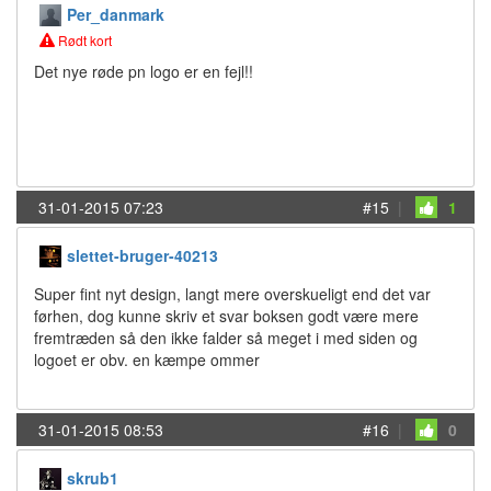
Per_danmark
Rødt kort
Det nye røde pn logo er en fejl!!
31-01-2015 07:23
#15
|
1
slettet-bruger-40213
Super fint nyt design, langt mere overskueligt end det var
førhen, dog kunne skriv et svar boksen godt være mere
fremtræden så den ikke falder så meget i med siden og
logoet er obv. en kæmpe ommer
31-01-2015 08:53
#16
|
0
skrub1