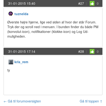
31-01-2015 15:40
#27
|
0
tuznelda
Øverste højre hjørne, lige ved siden af hvor der står Forum.
Tryk der og scroll ned i menuen. I bunden finder du både PM
(konvolut-icon), notifikationer (klokke-icon) og Log Ud-
muligheden.
31-01-2015 17:14
#28
|
0
kris_rem
ty
← Gå til forumoversigten
Gå til toppen ↑