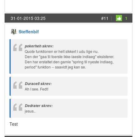
31-01-2015 03:25
#11
|
1
Steffenbif
pokerheh skrev:
Quote funktionen er helt sikkert i udu lige nu.
Den der "gaa til foerste ikke-laeste indlaeg" eksisterer.
Den har erstattet den gamle "spring til nyeste indlaeg,
period" funktion -- saavidt jeg kan se.
Duracell skrev:
Ah I see. Fedt!
Dedrater skrev:
jesus..
Test