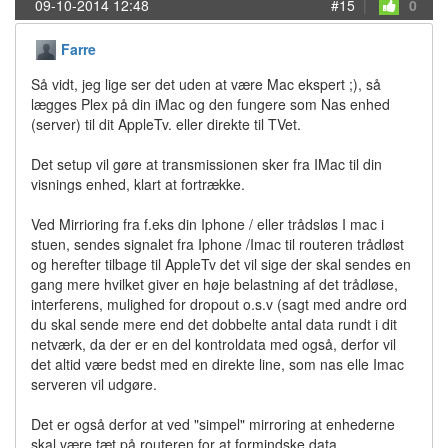
09-10-2014 12:48
#15
|
0
Farre
Så vidt, jeg lige ser det uden at være Mac ekspert ;), så
lægges Plex på din iMac og den fungere som Nas enhed
(server) til dit AppleTv. eller direkte til TVet.
Det setup vil gøre at transmissionen sker fra IMac til din
visnings enhed, klart at fortrække.
Ved Mirrioring fra f.eks din Iphone / eller trådsløs I mac i
stuen, sendes signalet fra Iphone /Imac til routeren trådløst
og herefter tilbage til AppleTv det vil sige der skal sendes en
gang mere hvilket giver en høje belastning af det trådløse,
interferens, mulighed for dropout o.s.v (sagt med andre ord
du skal sende mere end det dobbelte antal data rundt i dit
netværk, da der er en del kontroldata med også, derfor vil
det altid være bedst med en direkte line, som nas elle Imac
serveren vil udgøre.
Det er også derfor at ved "simpel" mirroring at enhederne
skal være tæt på routeren for at formindske data