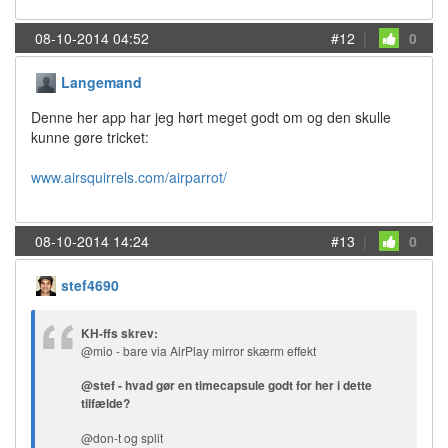
08-10-2014 04:52
#12
|
0
Langemand
Denne her app har jeg hørt meget godt om og den skulle
kunne gøre tricket:
www.airsquirrels.com/airparrot/
08-10-2014 14:24
#13
|
0
stef4690
KH-ffs skrev:
@mio - bare via AirPlay mirror skærm effekt
@stef - hvad gør en timecapsule godt for her i dette
tilfælde?
@don-t og split