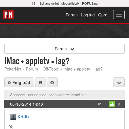
18+ |
Spil ansvarligt
|
stopspillet.dk
|
ROFUS.nu
Forum
Log ind
Opret
Toggl
navig
Forum
IMac + appletv = lag?
PokerNet
»
Forum
»
Off-Topic
» IMac + appletv = lag?
Følg tråd
Annonce - denne side indeholder reklamelinks.
06-10-2014 14:46
#1
|
0
KH-ffs
Yo