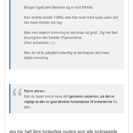
Bruger også selv Beamer og er fuld tilfreds
Kan endda smide 1080p mkv filer over med subs uden det
der bare minder om lag.
Men ved skærm mirroring er det knap så godt.. Og har fået
et program der hedder Popcorntime
(Kan anbefales ;-) )
Men for st få udbyttet ordentlig af det kræver det mere
stabil mirroring
Farre skrev:
Når du laver mirror køre det
gennem routeren, så det er
vigtigt at der er god direkte forbindelse til enhederne
fra
den.
Jeg har haft flere forskellige routere som alle forårsagede