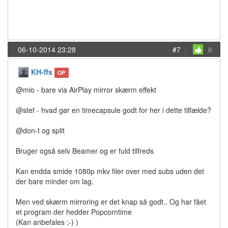
06-10-2014 23:28
#7
|
0
KH-ffs
OP
@mio - bare via AirPlay mirror skærm effekt
@stef - hvad gør en timecapsule godt for her i dette tilfælde?
@don-t og split
Bruger også selv Beamer og er fuld tilfreds
Kan endda smide 1080p mkv filer over med subs uden det
der bare minder om lag.
Men ved skærm mirroring er det knap så godt.. Og har fået
et program der hedder Popcorntime
(Kan anbefales ;-) )