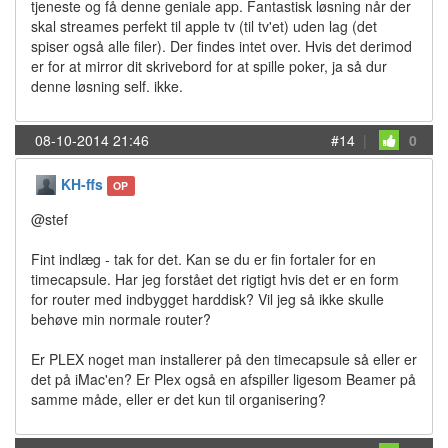
tjeneste og få denne geniale app. Fantastisk løsning når der
skal streames perfekt til apple tv (til tv'et) uden lag (det
spiser også alle filer). Der findes intet over. Hvis det derimod
er for at mirror dit skrivebord for at spille poker, ja så dur
denne løsning self. ikke.
08-10-2014 21:46
#14
|
0
KH-ffs
OP
@stef
Fint indlæg - tak for det. Kan se du er fin fortaler for en
timecapsule. Har jeg forstået det rigtigt hvis det er en form
for router med indbygget harddisk? Vil jeg så ikke skulle
behøve min normale router?
Er PLEX noget man installerer på den timecapsule så eller er
det på iMac'en? Er Plex også en afspiller ligesom Beamer på
samme måde, eller er det kun til organisering?