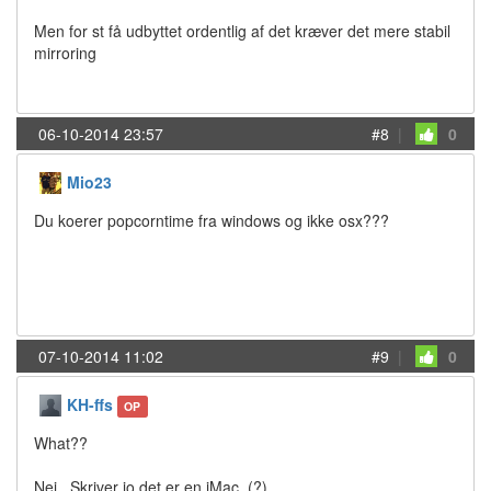
Men for st få udbyttet ordentlig af det kræver det mere stabil
mirroring
06-10-2014 23:57
#8
|
0
Mio23
Du koerer popcorntime fra windows og ikke osx???
07-10-2014 11:02
#9
|
0
KH-ffs
OP
What??
Nej.. Skriver jo det er en iMac..(?)