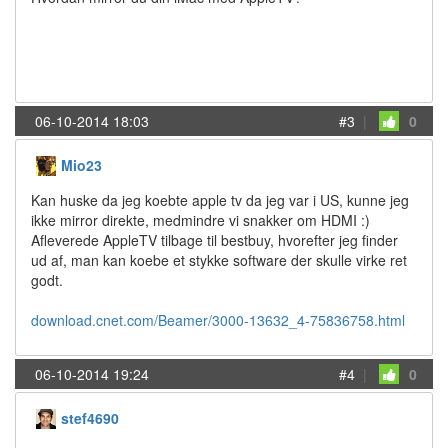
06-10-2014 18:03
#3
|
0
Mio23
Kan huske da jeg koebte apple tv da jeg var i US, kunne jeg
ikke mirror direkte, medmindre vi snakker om HDMI :)
Afleverede AppleTV tilbage til bestbuy, hvorefter jeg finder
ud af, man kan koebe et stykke software der skulle virke ret
godt.
download.cnet.com/Beamer/3000-13632_4-75836758.html
06-10-2014 19:24
#4
|
0
stef4690