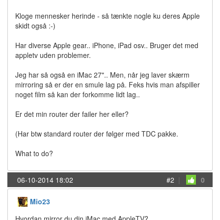
Kloge mennesker herinde - så tænkte nogle ku deres Apple
skidt også :-)
Har diverse Apple gear.. iPhone, iPad osv.. Bruger det med
appletv uden problemer.
Jeg har så også en iMac 27".. Men, når jeg laver skærm
mirroring så er der en smule lag på. Feks hvis man afspiller
noget film så kan der forkomme lidt lag..
Er det min router der failer her eller?
(Har btw standard router der følger med TDC pakke.
What to do?
06-10-2014 18:02
#2
|
0
Mio23
Hvordan mirror du din iMac med AppleTV?