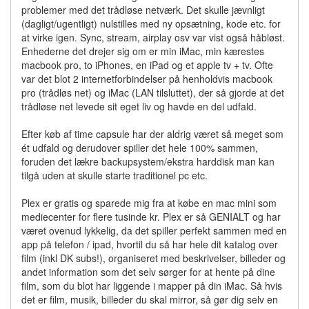
problemer med det trådløse netværk. Det skulle jævnligt
(dagligt/ugentligt) nulstilles med ny opsætning, kode etc. for
at virke igen. Sync, stream, airplay osv var vist også håbløst.
Enhederne det drejer sig om er min iMac, min kærestes
macbook pro, to iPhones, en iPad og et apple tv + tv. Ofte
var det blot 2 internetforbindelser på henholdvis macbook
pro (trådløs net) og iMac (LAN tilsluttet), der så gjorde at det
trådløse net levede sit eget liv og havde en del udfald.
Efter køb af time capsule har der aldrig været så meget som
ét udfald og derudover spiller det hele 100% sammen,
foruden det lækre backupsystem/ekstra harddisk man kan
tilgå uden at skulle starte traditionel pc etc.
Plex er gratis og sparede mig fra at købe en mac mini som
mediecenter for flere tusinde kr. Plex er så GENIALT og har
været ovenud lykkelig, da det spiller perfekt sammen med en
app på telefon / ipad, hvortil du så har hele dit katalog over
film (inkl DK subs!), organiseret med beskrivelser, billeder og
andet information som det selv sørger for at hente på dine
film, som du blot har liggende i mapper på din iMac. Så hvis
det er film, musik, billeder du skal mirror, så gør dig selv en