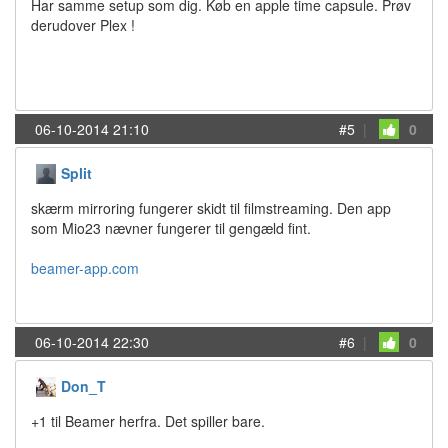
Har samme setup som dig. Køb en apple time capsule. Prøv
derudover Plex !
06-10-2014 21:10
#5
|
0
Split
skærm mirroring fungerer skidt til filmstreaming. Den app
som Mio23 nævner fungerer til gengæld fint.
beamer-app.com
06-10-2014 22:30
#6
|
0
Don_T
+1 til Beamer herfra. Det spiller bare.