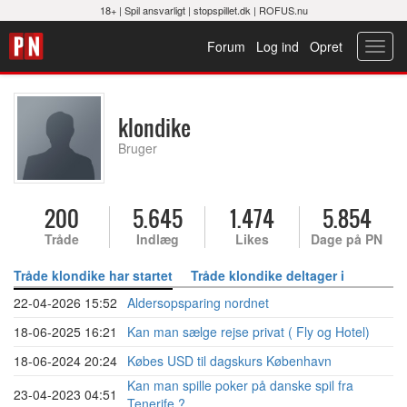
18+ |
Spil ansvarligt
|
stopspillet.dk
|
ROFUS.nu
Forum
Log ind
Opret
Toggl
navig
klondike
Bruger
200
5.645
1.474
5.854
Tråde
Indlæg
Likes
Dage på PN
Tråde klondike har startet
Tråde klondike deltager i
22-04-2026 15:52
Aldersopsparing nordnet
18-06-2025 16:21
Kan man sælge rejse privat ( Fly og Hotel)
18-06-2024 20:24
Købes USD til dagskurs København
Kan man spille poker på danske spil fra
23-04-2023 04:51
Tenerife ?