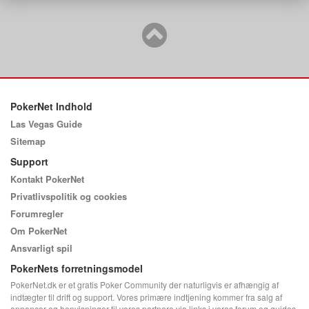
PokerNet Indhold
Las Vegas Guide
Sitemap
Support
Kontakt PokerNet
Privatlivspolitik og cookies
Forumregler
Om PokerNet
Ansvarligt spil
PokerNets forretningsmodel
PokerNet.dk er et gratis Poker Community der naturligvis er afhængig af
indtægter til drift og support. Vores primære indtjening kommer fra salg af
annoncer og henvisninger til vores partnere via links i vores forum og guides.