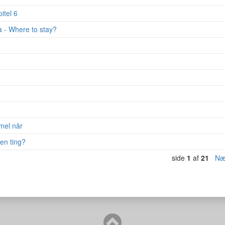
itel 6
 - Where to stay?
mel når
 en ting?
side
1
af
21
Næ