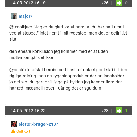
14-05-2012 16:19
#26
|
0
major7
@ coolkjaer "Jeg er da glad for at høre, at du har haft nemt
ved at stoppe." intet nemt i mit rygestop, men det er definitivt
slut.
den eneste konklusion jeg kommer med er at uden
motivation går det ikke
@noctra jo erstat heroin med hash er nok et godt skridt i den
rigtige retning men de rygestopprodukter der er, indeholder
jo det stof du gerne vil ligge på hylden jeg kender flere der
har ædt nicotinell i over 10år og det er sgu dumt
14-05-2012 16:22
#28
|
1
slettet-bruger-2137
Gult kort