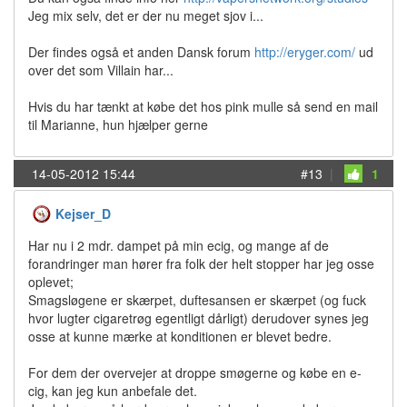
Jeg mix selv, det er der nu meget sjov i...
Der findes også et anden Dansk forum
http://eryger.com/
ud
over det som Villain har...
Hvis du har tænkt at købe det hos pink mulle så send en mail
til Marianne, hun hjælper gerne
14-05-2012 15:44
#13
|
1
Kejser_D
Har nu i 2 mdr. dampet på min ecig, og mange af de
forandringer man hører fra folk der helt stopper har jeg osse
oplevet;
Smagsløgene er skærpet, duftesansen er skærpet (og fuck
hvor lugter cigaretrøg egentligt dårligt) derudover synes jeg
osse at kunne mærke at konditionen er blevet bedre.
For dem der overvejer at droppe smøgerne og købe en e-
cig, kan jeg kun anbefale det.