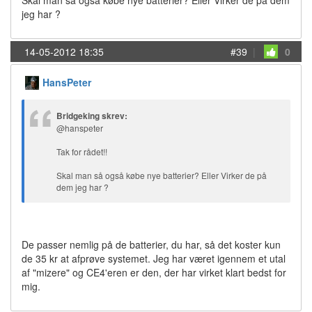
Skal man så også købe nye batterier? Eller Virker de på dem
jeg har ?
14-05-2012 18:35
#39
|
0
HansPeter
Bridgeking skrev:
@hanspeter
Tak for rådet!!
Skal man så også købe nye batterier? Eller Virker de på
dem jeg har ?
De passer nemlig på de batterier, du har, så det koster kun
de 35 kr at afprøve systemet. Jeg har været igennem et utal
af "mizere" og CE4'eren er den, der har virket klart bedst for
mig.