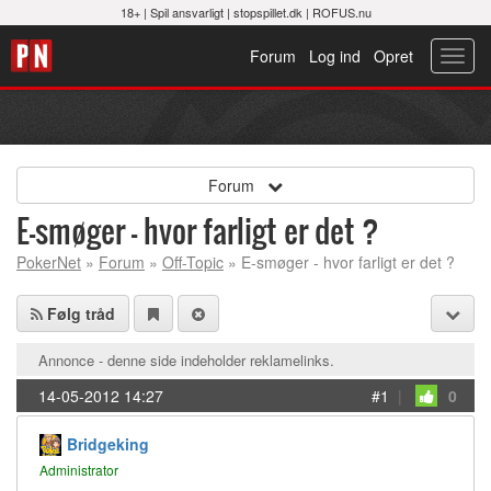
18+ |
Spil ansvarligt
|
stopspillet.dk
|
ROFUS.nu
Forum
Log ind
Opret
Toggl
navig
Forum
E-smøger - hvor farligt er det ?
PokerNet
»
Forum
»
Off-Topic
» E-smøger - hvor farligt er det ?
Følg tråd
Annonce - denne side indeholder reklamelinks.
14-05-2012 14:27
#1
|
0
Bridgeking
Administrator