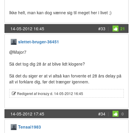
Ikke helt, man kan dog vænne sig til meget her i livet ;)
14-05-2012 16:45
#33
|
21
slettet-bruger-36451
@Major7
Så det tog dig 28 år at blive lidt klogere?
Så det du siger er at vi altså kan forvente et 28 års delay på
alt vi forklare dig, før det trænger igennem.
Redigeret af Incrazy d. 14-05-2012 16:45
14-05-2012 17:45
#34
|
0
Tensai1983