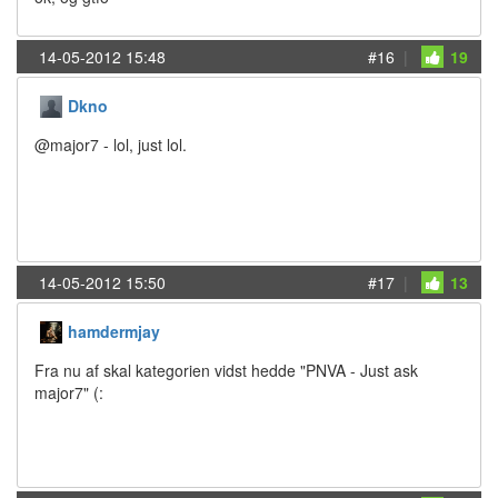
14-05-2012 15:48
#16
|
19
Dkno
@major7 - lol, just lol.
14-05-2012 15:50
#17
|
13
hamdermjay
Fra nu af skal kategorien vidst hedde "PNVA - Just ask
major7" (: