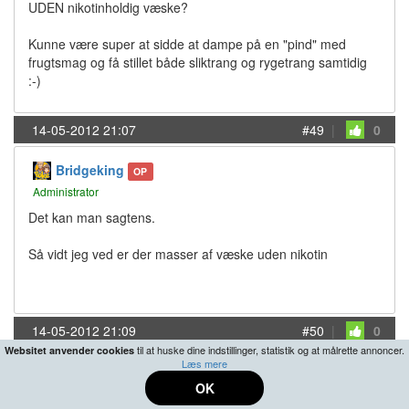
UDEN nikotinholdig væske?
Kunne være super at sidde at dampe på en "pind" med
frugtsmag og få stillet både sliktrang og rygetrang samtidig
:-)
14-05-2012 21:07
#49
|
0
Bridgeking
OP
Administrator
Det kan man sagtens.
Så vidt jeg ved er der masser af væske uden nikotin
14-05-2012 21:09
#50
|
0
til at huske dine indstillinger, statistik og at målrette annoncer.
Websitet anvender cookies
Læs mere
Kejser_D
OK
@ Standart