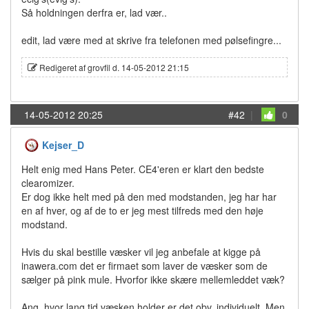
Så holdningen derfra er, lad vær..
edit, lad være med at skrive fra telefonen med pølsefingre...
Redigeret af grovfil d. 14-05-2012 21:15
14-05-2012 20:25
#42
|
0
Kejser_D
Helt enig med Hans Peter. CE4'eren er klart den bedste
clearomizer.
Er dog ikke helt med på den med modstanden, jeg har har
en af hver, og af de to er jeg mest tilfreds med den høje
modstand.
Hvis du skal bestille væsker vil jeg anbefale at kigge på
inawera.com det er firmaet som laver de væsker som de
sælger på pink mule. Hvorfor ikke skære mellemleddet væk?
Ang. hvor lang tid væsken holder er det obv. individuelt. Men