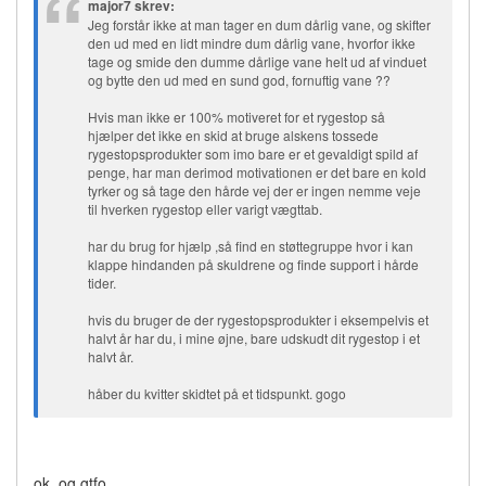
major7 skrev:
Jeg forstår ikke at man tager en dum dårlig vane, og skifter
den ud med en lidt mindre dum dårlig vane, hvorfor ikke
tage og smide den dumme dårlige vane helt ud af vinduet
og bytte den ud med en sund god, fornuftig vane ??
Hvis man ikke er 100% motiveret for et rygestop så
hjælper det ikke en skid at bruge alskens tossede
rygestopsprodukter som imo bare er et gevaldigt spild af
penge, har man derimod motivationen er det bare en kold
tyrker og så tage den hårde vej der er ingen nemme veje
til hverken rygestop eller varigt vægttab.
har du brug for hjælp ,så find en støttegruppe hvor i kan
klappe hindanden på skuldrene og finde support i hårde
tider.
hvis du bruger de der rygestopsprodukter i eksempelvis et
halvt år har du, i mine øjne, bare udskudt dit rygestop i et
halvt år.
håber du kvitter skidtet på et tidspunkt. gogo
ok, og gtfo