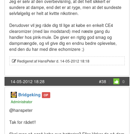
Jeg er selv af den overbevisning, at det helt sikkert er
sundere at dampe, end det er at ryge, men at det sundeste
selvfølgelig er helt at kvitte nikotinen.
Derudover vil jeg råde dig til lige at købe en enkelt CE4
clearomizer (med lav modstand) med næste gang du
handler hos pink-mule. De giver en rigtig god smag og
dampmængde, og vil give dig en endnu bedre oplevelse,
end den du har med dine echomizere ;)
Redigeret af HansPeter d. 14-05-2012 18:18
14-05-2012 18:28
#38
|
0
Bridgeking
OP
Administrator
@hanspeter
Tak for rådet!!