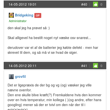
14-05-2012 19:01
#40
|
0
Bridgeking
OP
Administrator
den skal jeg ha prøvet så :)
Skal alligevel ha bestilt noget nyt væske osv snarest...
derudover var et af de batterier jeg købte defekt - men har
skrevet til dem, og så må vi se hvad de siger.
14-05-2012 20:11
#41
|
0
grovfil
Det er ligepræxis de der bg og vg (og) væsker jeg ville
nævne ovenfor.
Den ene skulle blive kræft(?) Fremkaldene hvis den kommer
over en hvis temperatur, min kollega ( )(og andre, efter hans
googling) mener så der er tvivl om den når der til i
ecig's(evig's).