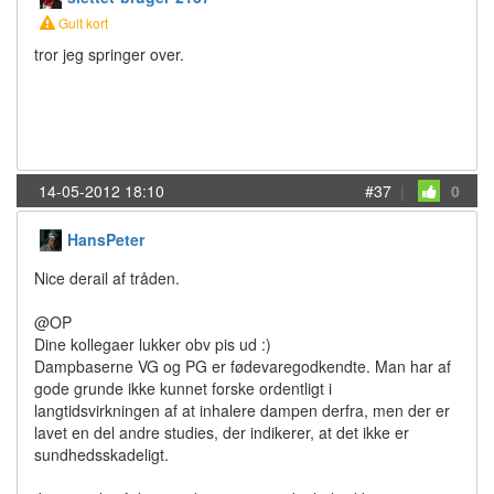
Gult kort
tror jeg springer over.
14-05-2012 18:10
#37
|
0
HansPeter
Nice derail af tråden.
@OP
Dine kollegaer lukker obv pis ud :)
Dampbaserne VG og PG er fødevaregodkendte. Man har af
gode grunde ikke kunnet forske ordentligt i
langtidsvirkningen af at inhalere dampen derfra, men der er
lavet en del andre studies, der indikerer, at det ikke er
sundhedsskadeligt.