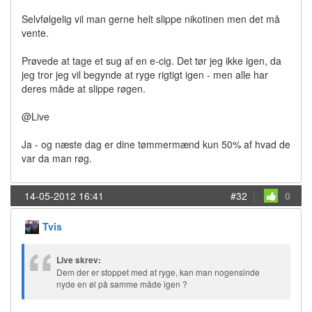
Selvfølgelig vil man gerne helt slippe nikotinen men det må
vente.
Prøvede at tage et sug af en e-cig. Det tør jeg ikke igen, da
jeg tror jeg vil begynde at ryge rigtigt igen - men alle har
deres måde at slippe røgen.
@Live
Ja - og næste dag er dine tømmermænd kun 50% af hvad de
var da man røg.
14-05-2012 16:41
#32
|
0
Tvis
Live skrev:
Dem der er stoppet med at ryge, kan man nogensinde
nyde en øl på samme måde igen ?