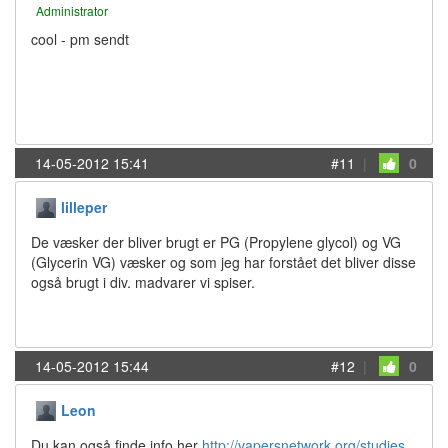
Administrator
cool - pm sendt
14-05-2012 15:41
#11
|
0
lilleper
De væsker der bliver brugt er PG (Propylene glycol) og VG
(Glycerin VG) væsker og som jeg har forstået det bliver disse
også brugt i div. madvarer vi spiser.
14-05-2012 15:44
#12
|
0
Leon
Du kan også finde info her
http://vapersnetwork.org/studies