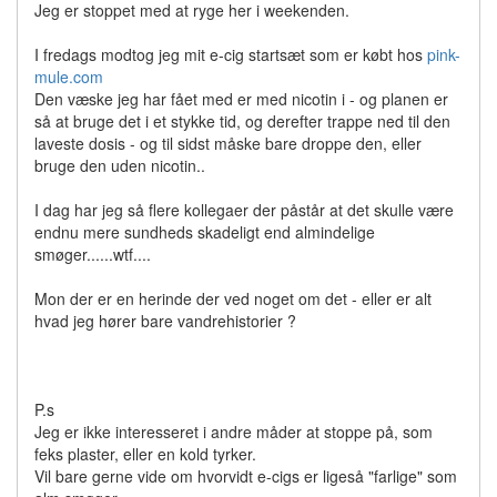
Jeg er stoppet med at ryge her i weekenden.
I fredags modtog jeg mit e-cig startsæt som er købt hos
pink-
mule.com
Den væske jeg har fået med er med nicotin i - og planen er
så at bruge det i et stykke tid, og derefter trappe ned til den
laveste dosis - og til sidst måske bare droppe den, eller
bruge den uden nicotin..
I dag har jeg så flere kollegaer der påstår at det skulle være
endnu mere sundheds skadeligt end almindelige
smøger......wtf....
Mon der er en herinde der ved noget om det - eller er alt
hvad jeg hører bare vandrehistorier ?
P.s
Jeg er ikke interesseret i andre måder at stoppe på, som
feks plaster, eller en kold tyrker.
Vil bare gerne vide om hvorvidt e-cigs er ligeså "farlige" som