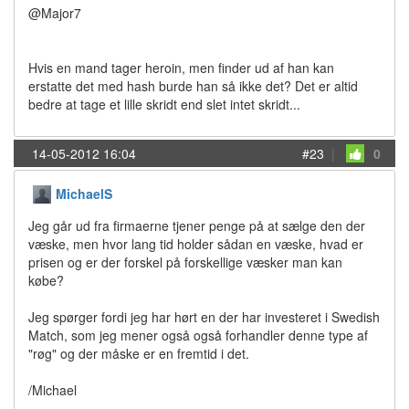
@Major7
Hvis en mand tager heroin, men finder ud af han kan
erstatte det med hash burde han så ikke det? Det er altid
bedre at tage et lille skridt end slet intet skridt...
14-05-2012 16:04
#23
|
0
MichaelS
Jeg går ud fra firmaerne tjener penge på at sælge den der
væske, men hvor lang tid holder sådan en væske, hvad er
prisen og er der forskel på forskellige væsker man kan
købe?
Jeg spørger fordi jeg har hørt en der har investeret i Swedish
Match, som jeg mener også også forhandler denne type af
"røg" og der måske er en fremtid i det.
/Michael