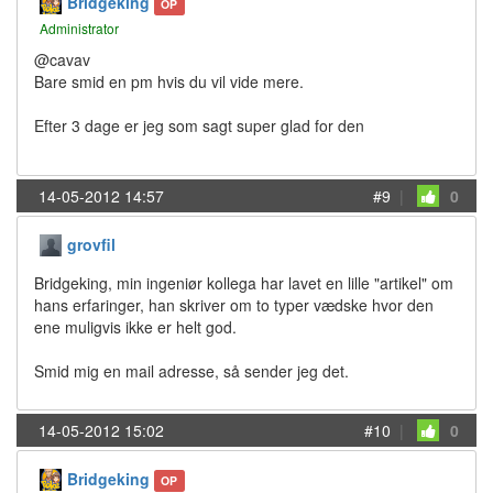
Bridgeking
OP
Administrator
@cavav
Bare smid en pm hvis du vil vide mere.
Efter 3 dage er jeg som sagt super glad for den
14-05-2012 14:57
#9
|
0
grovfil
Bridgeking, min ingeniør kollega har lavet en lille "artikel" om
hans erfaringer, han skriver om to typer vædske hvor den
ene muligvis ikke er helt god.
Smid mig en mail adresse, så sender jeg det.
14-05-2012 15:02
#10
|
0
Bridgeking
OP