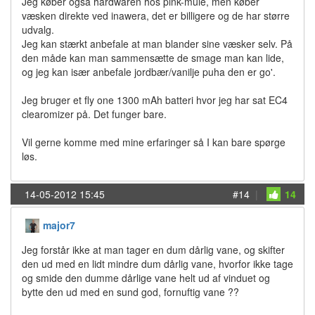
Jeg køber også hardwaren hos pink-mule, men køber
væsken direkte ved inawera, det er billigere og de har større
udvalg.
Jeg kan stærkt anbefale at man blander sine væsker selv. På
den måde kan man sammensætte de smage man kan lide,
og jeg kan især anbefale jordbær/vanilje puha den er go'.
Jeg bruger et fly one 1300 mAh batteri hvor jeg har sat EC4
clearomizer på. Det funger bare.
Vil gerne komme med mine erfaringer så I kan bare spørge
løs.
14-05-2012 15:45
#14
|
14
major7
Jeg forstår ikke at man tager en dum dårlig vane, og skifter
den ud med en lidt mindre dum dårlig vane, hvorfor ikke tage
og smide den dumme dårlige vane helt ud af vinduet og
bytte den ud med en sund god, fornuftig vane ??