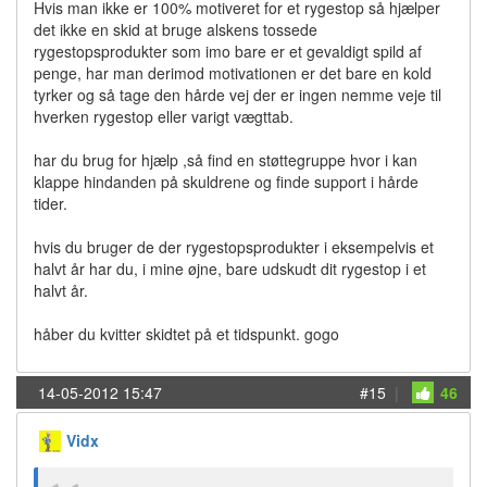
Hvis man ikke er 100% motiveret for et rygestop så hjælper
det ikke en skid at bruge alskens tossede
rygestopsprodukter som imo bare er et gevaldigt spild af
penge, har man derimod motivationen er det bare en kold
tyrker og så tage den hårde vej der er ingen nemme veje til
hverken rygestop eller varigt vægttab.
har du brug for hjælp ,så find en støttegruppe hvor i kan
klappe hindanden på skuldrene og finde support i hårde
tider.
hvis du bruger de der rygestopsprodukter i eksempelvis et
halvt år har du, i mine øjne, bare udskudt dit rygestop i et
halvt år.
håber du kvitter skidtet på et tidspunkt. gogo
14-05-2012 15:47
#15
|
46
Vidx