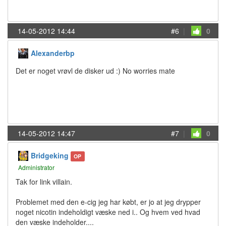
14-05-2012 14:44
#6
|
0
Alexanderbp
Det er noget vrøvl de disker ud :) No worries mate
14-05-2012 14:47
#7
|
0
Bridgeking
OP
Administrator
Tak for link villain.
Problemet med den e-cig jeg har købt, er jo at jeg drypper
noget nicotin indeholdigt væske ned i.. Og hvem ved hvad
den væske indeholder....