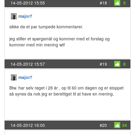
14-05-2012 15:55
#18
|
5
major7
sikke da et par tumpede kommentarer.
jeg stiller et spørgsmål og kommer med et forslag og
kommer med min mening wtf
14-05-2012 15:57
#19
|
8
major7
Btw. har selv røget i 28 år , op til 60 om dagen og er stoppet
så synes da nok jeg er berettiget til at have en mening.
14-05-2012 16:00
#20
|
34