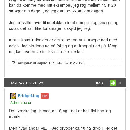
kan da komme med mit eksempel, jeg røg mellem 15 & 20
smøger om dagen, og jeg damper 2-3ml om dagen.
Jeg er skiftet over til udelukkende at dampe frugtsmage (og
cola), det var ikke for smagens skyld jeg røg.
mht. nikotin indholdet er det super nemt at trappe ned med
ecigs. Jeg startede ud på 24mg og er trappet ned på 18mg
nu, kan overhovedet ikke mærke forskel.
Redigeret af Kejser_D d. 14-05-2012 20:25
14-05-2012 20:28
#43
|
0
Bridgeking
OP
Administrator
Den væske jeg fik med er 18mg - det er helt fint kan jeg
mærke..
Men hvad angår ML.... Jeg drypper ca 10-12 dryp i - er det