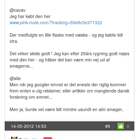
@cavav
Jeg har købt den her
www.pink-mule.com/?tracking=50e8c3e371322
Der medfulgte en lille flaske med væske - og jeg købte lidt
xtra.
Det virker skide godt ! Jeg kan efter 25års rygning godt nøjes
med den her - og håber det kan være min vej ud af
smøgerne...
@alle
Men når jeg googler emnet er det eneste der rigtig kommer
frem enten e-cig reklamer, eller artikler om manglende dansk
forskning om emnet...
Men ja, burde vel være lidt mindre usundt en alm smøger..
14-05-2012 14:53
#8
|
0