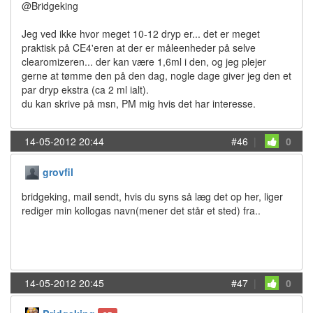
@Bridgeking
Jeg ved ikke hvor meget 10-12 dryp er... det er meget
praktisk på CE4'eren at der er måleenheder på selve
clearomizeren... der kan være 1,6ml i den, og jeg plejer
gerne at tømme den på den dag, nogle dage giver jeg den et
par dryp ekstra (ca 2 ml ialt).
du kan skrive på msn, PM mig hvis det har interesse.
14-05-2012 20:44
#46
|
0
grovfil
bridgeking, mail sendt, hvis du syns så læg det op her, liger
rediger min kollogas navn(mener det står et sted) fra..
14-05-2012 20:45
#47
|
0