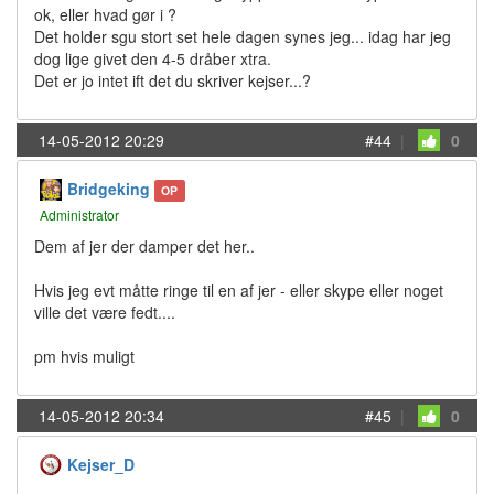
ok, eller hvad gør i ?
Det holder sgu stort set hele dagen synes jeg... idag har jeg
dog lige givet den 4-5 dråber xtra.
Det er jo intet ift det du skriver kejser...?
14-05-2012 20:29
#44
|
0
Bridgeking
OP
Administrator
Dem af jer der damper det her..
Hvis jeg evt måtte ringe til en af jer - eller skype eller noget
ville det være fedt....
pm hvis muligt
14-05-2012 20:34
#45
|
0
Kejser_D