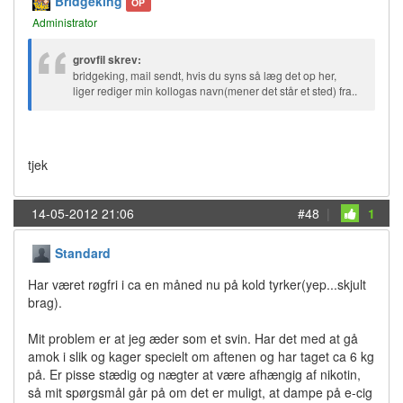
Bridgeking
OP
Administrator
grovfil skrev:
bridgeking, mail sendt, hvis du syns så læg det op her,
liger rediger min kollogas navn(mener det står et sted) fra..
tjek
14-05-2012 21:06
#48
|
1
Standard
Har været røgfri i ca en måned nu på kold tyrker(yep...skjult
brag).
Mit problem er at jeg æder som et svin. Har det med at gå
amok i slik og kager specielt om aftenen og har taget ca 6 kg
på. Er pisse stædig og nægter at være afhængig af nikotin,
så mit spørgsmål går på om det er muligt, at dampe på e-cig