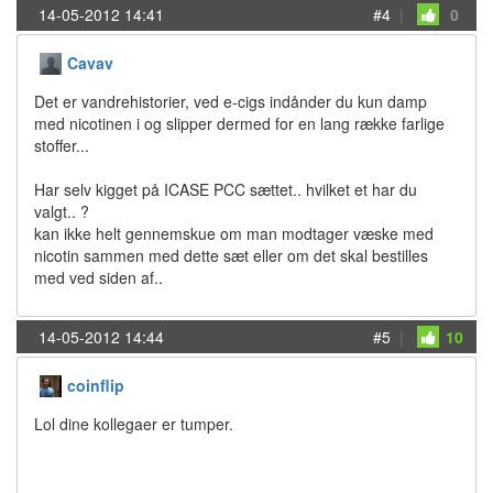
14-05-2012 14:41
#4
|
0
Cavav
Det er vandrehistorier, ved e-cigs indånder du kun damp
med nicotinen i og slipper dermed for en lang række farlige
stoffer...
Har selv kigget på ICASE PCC sættet.. hvilket et har du
valgt.. ?
kan ikke helt gennemskue om man modtager væske med
nicotin sammen med dette sæt eller om det skal bestilles
med ved siden af..
14-05-2012 14:44
#5
|
10
coinflip
Lol dine kollegaer er tumper.