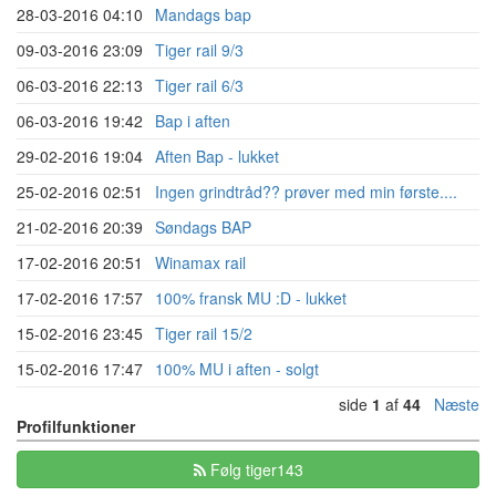
28-03-2016 04:10
Mandags bap
09-03-2016 23:09
Tiger rail 9/3
06-03-2016 22:13
Tiger rail 6/3
06-03-2016 19:42
Bap i aften
29-02-2016 19:04
Aften Bap - lukket
25-02-2016 02:51
Ingen grindtråd?? prøver med min første....
21-02-2016 20:39
Søndags BAP
17-02-2016 20:51
Winamax rail
17-02-2016 17:57
100% fransk MU :D - lukket
15-02-2016 23:45
Tiger rail 15/2
15-02-2016 17:47
100% MU i aften - solgt
side
1
af
44
Næste
Profilfunktioner
Følg tiger143