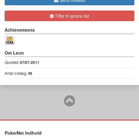
Send besked
Tilføj til ignore-list
Achievements
Om Leon
Oprettet:
07/07-2011
Antal indlæg:
46
PokerNet Indhold