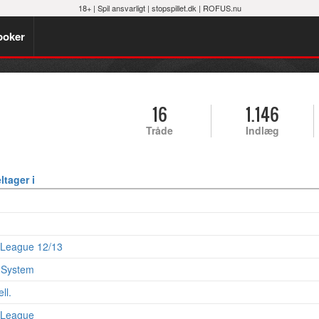
18+ |
Spil ansvarligt
|
stopspillet.dk
|
ROFUS.nu
poker
16
1.146
Tråde
Indlæg
ltager i
 League 12/13
n System
ll.
 League