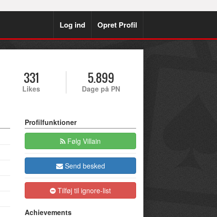
Log ind
Opret Profil
331
5.899
Likes
Dage på PN
Profilfunktioner
Følg Villain
Send besked
Tilføj til ignore-list
Achievements