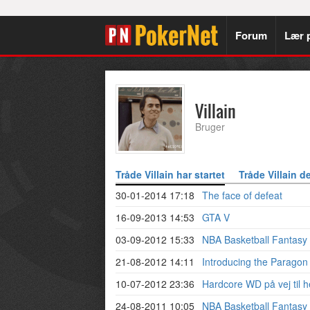
Forum
Lær 
Villain
Bruger
Tråde Villain har startet
Tråde Villain de
30-01-2014 17:18
The face of defeat
16-09-2013 14:53
GTA V
03-09-2012 15:33
NBA Basketball Fantasy
21-08-2012 14:11
Introducing the Parago
10-07-2012 23:36
Hardcore WD på vej til he
24-08-2011 10:05
NBA Basketball Fantasy