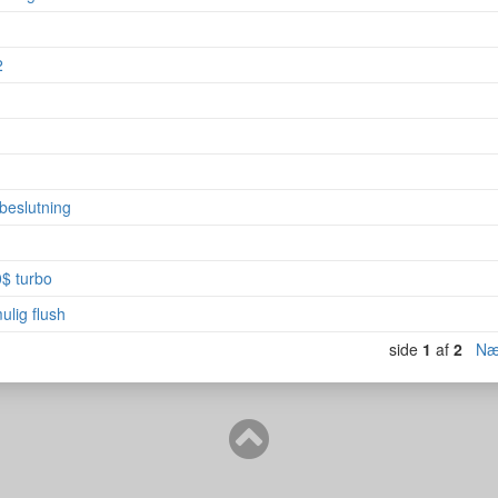
2
1
beslutning
0$ turbo
ulig flush
side
1
af
2
Næ