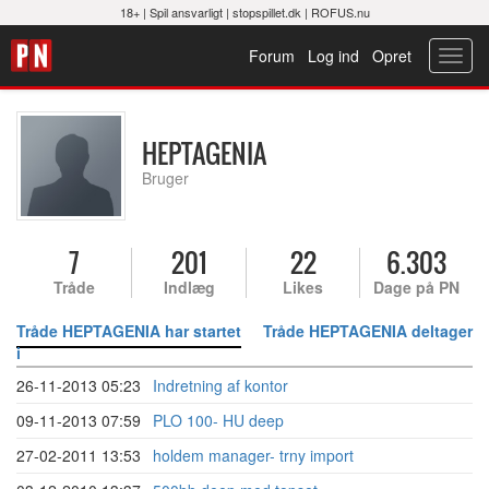
18+ |
Spil ansvarligt
|
stopspillet.dk
|
ROFUS.nu
Forum
Log ind
Opret
Toggl
navig
HEPTAGENIA
Bruger
7
201
22
6.303
Tråde
Indlæg
Likes
Dage på PN
Tråde HEPTAGENIA har startet
Tråde HEPTAGENIA deltager
i
26-11-2013 05:23
Indretning af kontor
09-11-2013 07:59
PLO 100- HU deep
27-02-2011 13:53
holdem manager- trny import