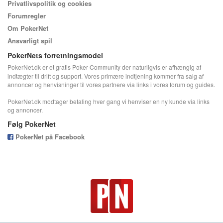
Privatlivspolitik og cookies
Forumregler
Om PokerNet
Ansvarligt spil
PokerNets forretningsmodel
PokerNet.dk er et gratis Poker Community der naturligvis er afhængig af
indtægter til drift og support. Vores primære indtjening kommer fra salg af
annoncer og henvisninger til vores partnere via links i vores forum og guides.
PokerNet.dk modtager betaling hver gang vi henviser en ny kunde via links
og annoncer.
Følg PokerNet
PokerNet på Facebook