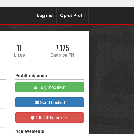
Log ind
Opret Profil
11
7.175
Likes
Dage på PN
Profilfunktioner
Følg mobilsvin
Send besked
Tilføj til ignore-list
Achievements