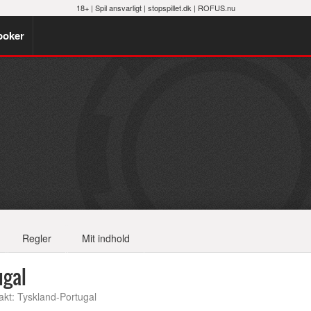
18+ |
Spil ansvarligt
|
stopspillet.dk
|
ROFUS.nu
poker
Regler
Mit indhold
ugal
kt: Tyskland-Portugal