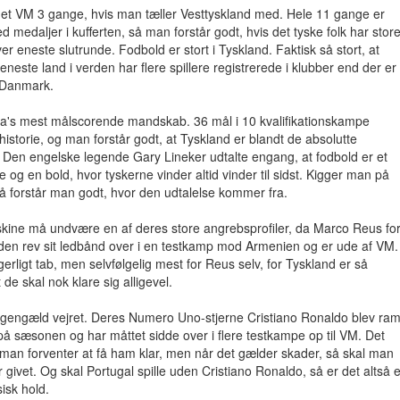
et VM 3 gange, hvis man tæller Vesttyskland med. Hele 11 gange er
 medaljer i kufferten, så man forstår godt, hvis det tyske folk har stor
ver eneste slutrunde. Fodbold er stort i Tyskland. Faktisk så stort, at
neste land i verden har flere spillere registrerede i klubber end der er
 Danmark.
a's mest målscorende mandskab. 36 mål i 10 kvalifikationskampe
 historie, og man forstår godt, at Tyskland er blandt de absolutte
år. Den engelske legende Gary Lineker udtalte engang, at fodbold er et
re og en bold, hvor tyskerne vinder altid vinder til sidst. Kigger man på
 så forstår man godt, hvor den udtalelse kommer fra.
ine må undvære en af deres store angrebsprofiler, da Marco Reus fo
siden rev sit ledbånd over i en testkamp mod Armenien og er ude af VM.
erligt tab, men selvfølgelig mest for Reus selv, for Tyskland er så
de skal nok klare sig alligevel.
il gengæld vejret. Deres Numero Uno-stjerne Cristiano Ronaldo blev ram
på sæsonen og har måttet sidde over i flere testkampe op til VM. Det
 man forventer at få ham klar, men når det gælder skader, så skal man
r givet. Og skal Portugal spille uden Cristiano Ronaldo, så er det altså e
sisk hold.