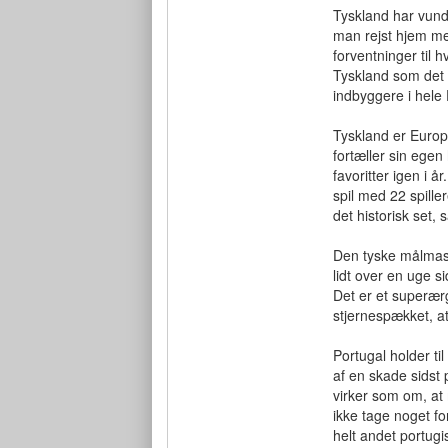
Tyskland har vund
man rejst hjem med
forventninger til h
Tyskland som det e
indbyggere i hele
Tyskland er Europ
fortæller sin egen
favoritter igen i 
spil med 22 spille
det historisk set,
Den tyske målmask
lidt over en uge 
Det er et superærg
stjernespækket, at 
Portugal holder t
af en skade sidst 
virker som om, at
ikke tage noget fo
helt andet portugi