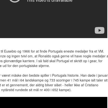
ge til Eusebio og 1966 for at finde Portugals eneste medaljer fra et VM.
ronze og ingen tvivl om, at Ronaldo også gerne vil have nogle medaljer a
s glorværdige karriere. I så fald skal Portugal et skridt op i gear, for
be ud for den portugisiske stjerne.
været måske den bedste spiller i Portugals historie. Han døde i januar 
men 41 mål i 64 landskampe og 733 scoringer i 745 kampe ialt taler sit
 er et gennemsnit, der aldrig bliver slået - heller ikke af Cristiano
nytårstid rundede sit mål nr 400 i 652 kampe).