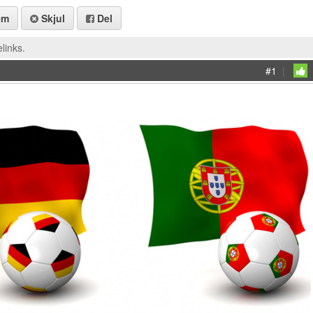
em
Skjul
Del
links.
#1
|