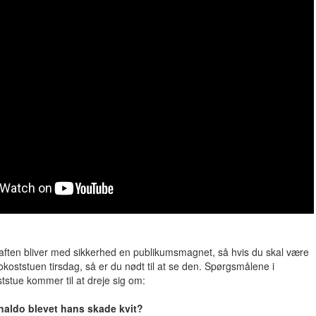
ten bliver med sikkerhed en publikumsmagnet, så hvis du skal være
okoststuen tirsdag, så er du nødt til at se den. Spørgsmålene i
stue kommer til at dreje sig om:
onaldo blevet hans skade kvit?