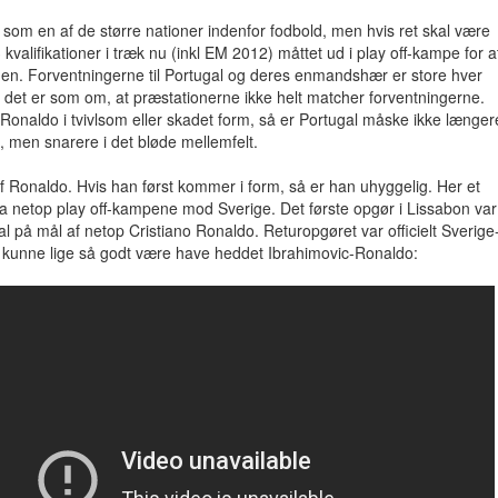
t som en af de større nationer indenfor fodbold, men hvis ret skal være
 kvalifikationer i træk nu (inkl EM 2012) måttet ud i play off-kampe for a
den. Forventningerne til Portugal og deres enmandshær er store hver
det er som om, at præstationerne ikke helt matcher forventningerne.
Ronaldo i tvivlsom eller skadet form, så er Portugal måske ikke længer
e, men snarere i det bløde mellemfelt.
af Ronaldo. Hvis han først kommer i form, så er han uhyggelig. Her et
a netop play off-kampene mod Sverige. Det første opgør i Lissabon var
gal på mål af netop Cristiano Ronaldo. Returopgøret var officielt Sverige
 kunne lige så godt være have heddet Ibrahimovic-Ronaldo: