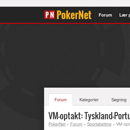
Forum
Lær 
Forum
Kategorier
Søgning
VM-optakt: Tyskland-Port
PokerNet
»
Forum
»
Sportsbetting
» VM-opta