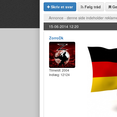
Skriv et svar
Følg tråd
G
Annonce - denne side indeholder reklame
15-06-2014 12:20
ZorroDk
Tilmeldt:
2004
Indlæg: 12124