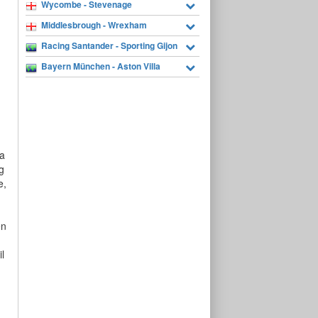
Wycombe - Stevenage
Middlesbrough - Wrexham
Racing Santander - Sporting Gijon
Bayern München - Aston Villa
a
g
e,
én
l