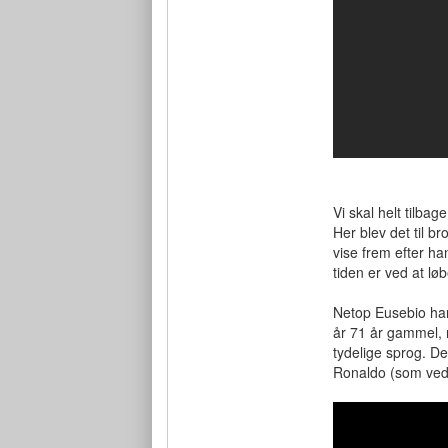
Vi skal helt tilba
Her blev det til b
vise frem efter han
tiden er ved at lø
Netop Eusebio har 
år 71 år gammel, 
tydelige sprog. Det
Ronaldo (som ved 