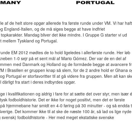
gle af de helt store opgør allerede fra første runde under VM. Vi har haft
g England-Italien, og de må siges begge at have indfriet
l topkarakter. Mandag bliver det ikke mindre. I Gruppe G starter vi ud
mellem Tyskland og Portugal.
runde EM 2012 mødtes de to hold ligeledes i allerførste runde. Her løb
neben 1-0 sejr på et sent mål af Mario Gómez. Der var de en del af
mmen med Danmark og Holland og de formåede begge at avancere fr
 VM i Brasilien er gruppen knap så slem, for de 2 andre hold er Ghana o
g Portugal er storfavoritter til at gå videre fra gruppen. Men alt kan sk
 dårligt fra start i deres indbyrdes opgør.
ge i kvalifikationen og aldrig i fare for at sætte det over styr, men især 
tysk fodboldhistorie. Det er ikke for noget positivt, men det er første
 på hjemmebane har smidt en 4-0 føring på 30 minutter - og så endda ti
verige. Det kommer ikke til at ske de næste 100 år, så lad os lige nyde
og svensk) fodboldhistorie - Her med meget ekstatiske svenske