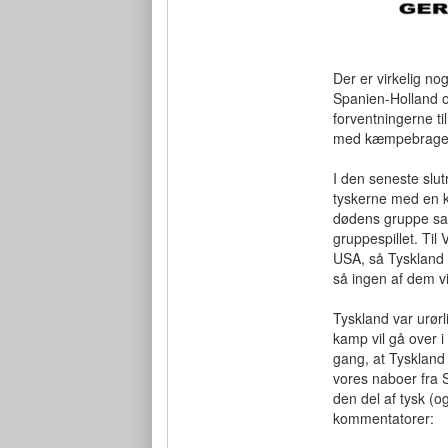
Der er virkelig no
Spanien-Holland o
forventningerne ti
med kæmpebraget 
I den seneste slut
tyskerne med en k
dødens gruppe sa
gruppespillet. Til
USA, så Tyskland o
så ingen af dem vil
Tyskland var urørli
kamp vil gå over i 
gang, at Tyskland
vores naboer fra S
den del af tysk (
kommentatorer: