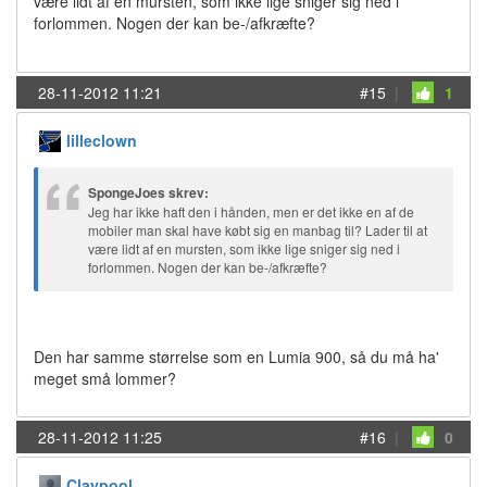
være lidt af en mursten, som ikke lige sniger sig ned i
forlommen. Nogen der kan be-/afkræfte?
28-11-2012 11:21
#15
|
1
lilleclown
SpongeJoes skrev:
Jeg har ikke haft den i hånden, men er det ikke en af de
mobiler man skal have købt sig en manbag til? Lader til at
være lidt af en mursten, som ikke lige sniger sig ned i
forlommen. Nogen der kan be-/afkræfte?
Den har samme størrelse som en Lumia 900, så du må ha'
meget små lommer?
28-11-2012 11:25
#16
|
0
Claypool