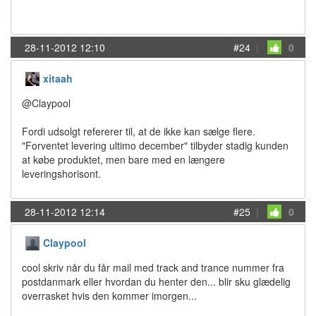
28-11-2012 12:10
#24
|
0
xitaah
@Claypool
Fordi udsolgt refererer til, at de ikke kan sælge flere.
"Forventet levering ultimo december" tilbyder stadig kunden
at købe produktet, men bare med en længere
leveringshorisont.
28-11-2012 12:14
#25
|
0
Claypool
cool skriv når du får mail med track and trance nummer fra
postdanmark eller hvordan du henter den... blir sku glædelig
overrasket hvis den kommer imorgen...