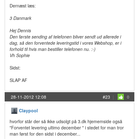
Dernæst læs:
3 Danmark
Hej Dennis
Den første sending af telefonen bliver sendt ud allerede i
dag, så den forventede leveringstid i vores Webshop, er i
forhold til hvis man bestiller telefonen nu. :-)
Vh Sophie
Sidst:
SLAP AF
28-11-2012 12:08
#23
|
0
Claypool
hvorfor står der så ikke udsolgt på 3.dk hjememside også
"Forventet levering ultimo december " i stedet for man tror
man først for den sidst i december...