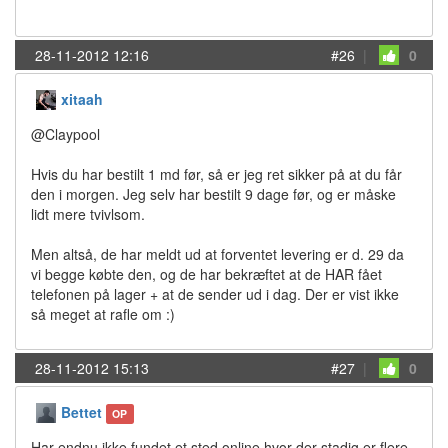
28-11-2012 12:16
#26
|
0
xitaah
@Claypool
Hvis du har bestilt 1 md før, så er jeg ret sikker på at du får
den i morgen. Jeg selv har bestilt 9 dage før, og er måske
lidt mere tvivlsom.
Men altså, de har meldt ud at forventet levering er d. 29 da
vi begge købte den, og de har bekræftet at de HAR fået
telefonen på lager + at de sender ud i dag. Der er vist ikke
så meget at rafle om :)
28-11-2012 15:13
#27
|
0
Bettet
OP
Har endnu ikke fundet et sted online hvor der stadig er flere