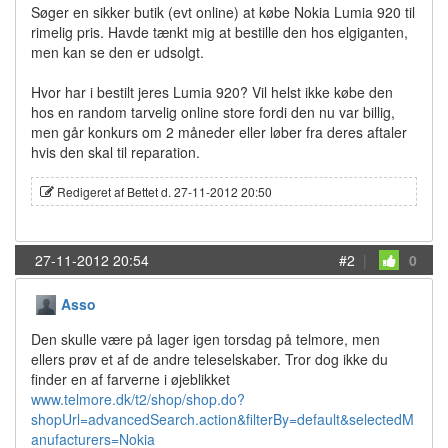
Søger en sikker butik (evt online) at købe Nokia Lumia 920 til
rimelig pris. Havde tænkt mig at bestille den hos elgiganten,
men kan se den er udsolgt.
Hvor har i bestilt jeres Lumia 920? Vil helst ikke købe den
hos en random tarvelig online store fordi den nu var billig,
men går konkurs om 2 måneder eller løber fra deres aftaler
hvis den skal til reparation.
Redigeret af Bettet d. 27-11-2012 20:50
27-11-2012 20:54
#2
|
0
Asso
Den skulle være på lager igen torsdag på telmore, men
ellers prøv et af de andre teleselskaber. Tror dog ikke du
finder en af farverne i øjeblikket
www.telmore.dk/t2/shop/shop.do?
shopUrl=advancedSearch.action&filterBy=default&selectedM
anufacturers=Nokia