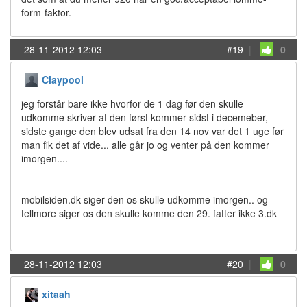
form-faktor.
28-11-2012 12:03
#19
|
0
Claypool
jeg forstår bare ikke hvorfor de 1 dag før den skulle
udkomme skriver at den først kommer sidst i decemeber,
sidste gange den blev udsat fra den 14 nov var det 1 uge før
man fik det af vide... alle går jo og venter på den kommer
imorgen....
mobilsiden.dk siger den os skulle udkomme imorgen.. og
tellmore siger os den skulle komme den 29. fatter ikke 3.dk
28-11-2012 12:03
#20
|
0
xitaah