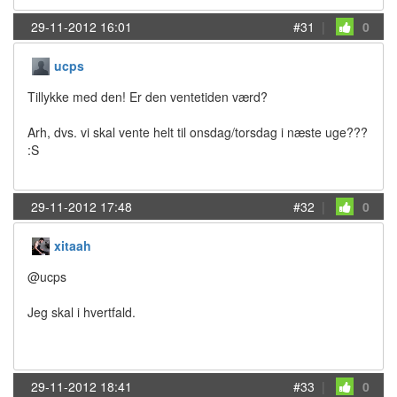
29-11-2012 16:01
#31
|
0
ucps
Tillykke med den! Er den ventetiden værd?
Arh, dvs. vi skal vente helt til onsdag/torsdag i næste uge???
:S
29-11-2012 17:48
#32
|
0
xitaah
@ucps
Jeg skal i hvertfald.
29-11-2012 18:41
#33
|
0