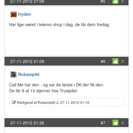
27-11-2012 21:08
#5
|
0
fryden
Har lige været i telenor shop i dag, de får dem fredag.
27-11-2012 21:09
#6
|
0
Rokamp90
Call Me har den - og var de første i DK der fik den.
De får 8 af 10 stjerner hos Trustpilot
Redigeret af Rokamp90 d. 27-11-2012 21:10
27-11-2012 21:26
#7
|
0