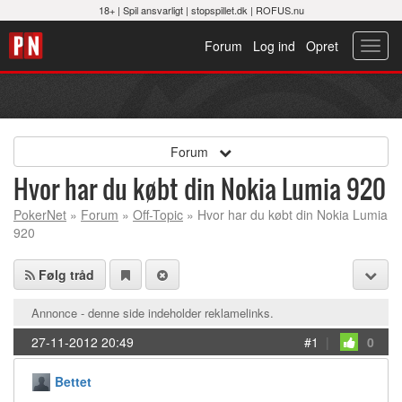
18+ |
Spil ansvarligt
|
stopspillet.dk
|
ROFUS.nu
Forum
Log ind
Opret
Toggl
navig
Forum
Hvor har du købt din Nokia Lumia 920
PokerNet
»
Forum
»
Off-Topic
» Hvor har du købt din Nokia Lumia
920
Følg tråd
Annonce - denne side indeholder reklamelinks.
27-11-2012 20:49
#1
|
0
Bettet