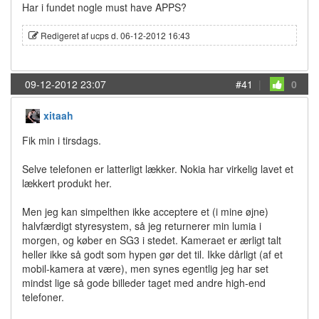
Har i fundet nogle must have APPS?
Redigeret af ucps d. 06-12-2012 16:43
09-12-2012 23:07
#41
|
0
xitaah
Fik min i tirsdags.
Selve telefonen er latterligt lækker. Nokia har virkelig lavet et
lækkert produkt her.
Men jeg kan simpelthen ikke acceptere et (i mine øjne)
halvfærdigt styresystem, så jeg returnerer min lumia i
morgen, og køber en SG3 i stedet. Kameraet er ærligt talt
heller ikke så godt som hypen gør det til. Ikke dårligt (af et
mobil-kamera at være), men synes egentlig jeg har set
mindst lige så gode billeder taget med andre high-end
telefoner.