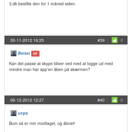
3.dk bestilte den for 1 måned siden.
30-11-2012 16:25
#39
|
0
Bettet
OP
Kan det passe at skype bliver ved med at logge ud med
mindre man har app'en åben på skærmen?
06-12-2012 12:27
#40
|
0
ucps
Bum så er min modtaget, og åbnet!