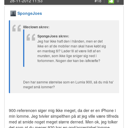
28-11-2012 11:53
#18
|
0
SpongeJoes
lilleclown skrev:
SpongeJoes skrev:
Jeg har ikke haft den i hånden, men er det
ikke en af de mobiler man skal have købt sig
en manbag til? Lader til at være lidt af en
mursten, som ikke lige sniger sig ned i
forlommen. Nogen der kan be-/afkræfte?
Den har samme størrelse som en Lumia 900, så du må ha'
meget små lommer?
900-referencen siger mig ikke meget, da der er en iPhone i
min lomme. Jeg tvivler simpelthen på at jeg ville være tilfreds
med at smide noget meget større derned. Men ok, jeg tolker
det som at du mener 920 har en god/acceptabel lomme-