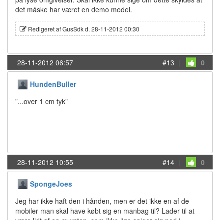
det måske har været en demo model.
Redigeret af GusSdk d. 28-11-2012 00:30
28-11-2012 06:57
#13
|
0
HundenBuller
"...over 1 cm tyk"
28-11-2012 10:55
#14
|
0
SpongeJoes
Jeg har ikke haft den i hånden, men er det ikke en af de
mobiler man skal have købt sig en manbag til? Lader til at