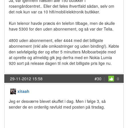
Ja, var igennem næsten alle 150 butikker i
rosengårdcentret.. Eller det føles ihvertfald sådan, selv om
det nok kun var ca 10 hifi/mobil/elektronik butikker.
Kun telenor havde præcis én telefon tilbage, men de skulle
have 5300 for den uden abonnement, og så var der Telia.
4800 uden abonnement, eller 4444 med det billigste
abonnement (inkl alle omkostninger og uden binding!). Købte
den selvfølgelig der og efter 5 minutters Molboarbejde med
at oprette og afmeldig gik jeg derfra med en Nokia Lumia
920 sort på release dagen til nok det billigste pris lige nu.
29-11-2012 15:58
#30
|
0
xitaah
Jeg er desværre blevet skuffet i dag. Men i følge 3, så
sender de en ordenlig røvfuld med posten på tirsdag.