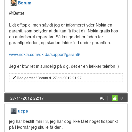
Borum
@Bettet
Lidt offtopic, men såvidt jeg er informeret yder Nokia en
garanti, som betyder at du kan få fixet din Nokia gratis hos
en autoriseret reparatør. Så længe det er inden for
garantiperioden, og skaden falder ind under garantien.
www.nokia.com/dk-da/support/garanti/
Jeg er btw ret misundelig på dig, det er en lækker telefon :)
Redigeret af Borum d. 27-11-2012 21:27
27-11-2012 22:17
#8
|
0
ucps
jeg har bestilt min i 3, jeg har dog ikke fået noget tidspunkt
på Hvornår jeg skulle få den.