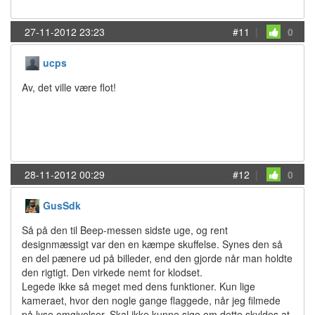
27-11-2012 23:23
#11
|
0
ucps
Av, det ville være flot!
28-11-2012 00:29
#12
|
0
GusSdk
Så på den til Beep-messen sidste uge, og rent
designmæssigt var den en kæmpe skuffelse. Synes den så
en del pænere ud på billeder, end den gjorde når man holdte
den rigtigt. Den virkede nemt for klodset.
Legede ikke så meget med dens funktioner. Kun lige
kameraet, hvor den nogle gange flaggede, når jeg filmede
på lyse omgivelser. Skal ikke kunne sige om dette skyldes at