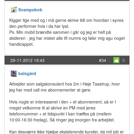
Svampebob
Kigger lige med og i må gerne skrive lidt om hvordan i synes
den performer hvis i da har lyst.
Ps. Min mobil brændte sammen i går og jeg er helt på
skideren - jeg har mistet alle tlf-numre og føler mig sgu noget
handicappet.
29-11-2012 19:43
#34
|
0
balsgård
Arbejder som salgskonsulent hos 2m i Høje Taastrup, hvor
jeg har med call me abonnementer at gøre.
Hvis nogle er interesseret i den + et abonnement, så er I
meget velkomne til at skrive en PM med jeres
telefonnummer + et tidspunkt I kan træffes på (mellem
10:00-16:30 fredag), Så ringer jeg imorgen fra arbejdet.
Kan desværre ikke hjælpe eksisterende kunder, da mit job er