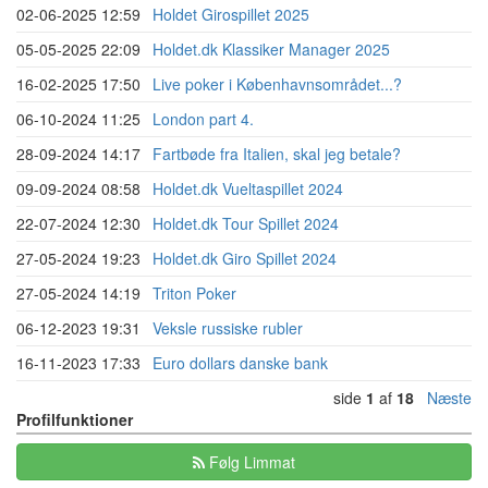
02-06-2025 12:59
Holdet Girospillet 2025
05-05-2025 22:09
Holdet.dk Klassiker Manager 2025
16-02-2025 17:50
Live poker i Københavnsområdet...?
06-10-2024 11:25
London part 4.
28-09-2024 14:17
Fartbøde fra Italien, skal jeg betale?
09-09-2024 08:58
Holdet.dk Vueltaspillet 2024
22-07-2024 12:30
Holdet.dk Tour Spillet 2024
27-05-2024 19:23
Holdet.dk Giro Spillet 2024
27-05-2024 14:19
Triton Poker
06-12-2023 19:31
Veksle russiske rubler
16-11-2023 17:33
Euro dollars danske bank
side
1
af
18
Næste
Profilfunktioner
Følg Limmat