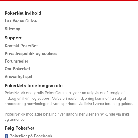
PokerNet Indhold
Las Vegas Guide
Sitemap
Support
Kontakt PokerNet
Privatlivspolitik og cookies
Forumregler
Om PokerNet
Ansvarligt spil
PokerNets forretningsmodel
PokerNet.dk er et gratis Poker Community der naturligvis er afhængig af
indtægter til drift og support. Vores primære indtjening kommer fra salg af
annoncer og henvisninger til vores partnere via links i vores forum og guides.
PokerNet.dk modtager betaling hver gang vi henviser en ny kunde via links
og annoncer.
Følg PokerNet
PokerNet på Facebook