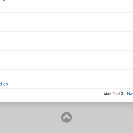
nd go
side
1
af
2
Næ