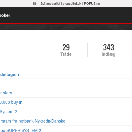
18+ |
Spil ansvarligt
|
stopspillet.dk
|
ROFUS.nu
poker
29
343
Tråde
Indlæg
deltager i
r stars
.000 buy in
 System 2
stars fra netbank Nykredit/Danske
 og SUPER SYSTEM 2