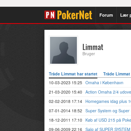
Forum
Lær 
Limmat
Bruger
Tråde Limmat har startet
Tråde Limmat 
10-03-2023 15:25
Omaha i København
21-03-2020 15:40
Action Omaha 2/4 udove
02-02-2018 17:14
Homegames idag plus 10
07-01-2014 18:52
Super System og Super
18-12-2011 17:10
Køb af USD 215 på Poker
09-06-2009 22:16
Salg af SUPER SYSTEM