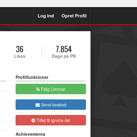
Log ind
Opret Profil
36
7.854
Likes
Dage på PN
Profilfunktioner
Følg Limmat
Send besked
Tilføj til ignore-list
Achievements