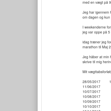
med en vægt på 95,
Jeg har igennem he
om dagen og kun i
I weekenderne for
jeg var oppe på 5 
idag træner jeg f
marathon til Maj 2
Jeg håber at min h
skrive til mig heri
Mit vægttabsforlø
28/05/2017 1
11/06/201
10/07/201
10/08/201
10/09/201
10/10/201