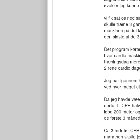
øvelser jeg kunne 
vi fik sat os ned 
skulle træne 3 ga
maskinen på det l
den sidste af de 3
Det program kørte 
hver cardio maskin
træningsdag mere 
2 rene cardio dag
Jeg har igennem he
ved hvor meget et 
Da jeg havde væet
derfor til CPH hal
løbe 200 meter og
de første 3 månede
Ca 3 mdr før CPH 
marathon skulle j