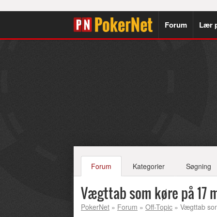
Forum
Lær 
Forum
Kategorier
Søgning
Vægttab som køre på 17 
PokerNet
»
Forum
»
Off-Topic
» Vægttab so