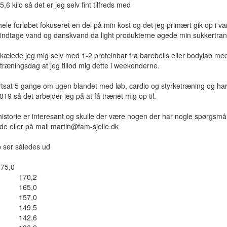
6 kilo så det er jeg selv fint tilfreds med
le forløbet fokuseret en del på min kost og det jeg primært gik op i v
ndtage vand og danskvand da light produkterne øgede min sukkertrang
kælede jeg mig selv med 1-2 proteinbar fra barebells eller bodylab med
træningsdag at jeg tillod mig dette i weekenderne.
ortsat 5 gange om ugen blandet med løb, cardio og styrketræning og ha
019 så det arbejder jeg på at få trænet mig op til.
istorie er interesant og skulle der være nogen der har nogle spørgsmål e
nde eller på mail
martin@fam-sjelle.dk
b ser således ud
75,0
7 170,2
7 165,0
7 157,0
7 149,5
7 142,6