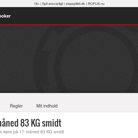
18+ |
Spil ansvarligt
|
stopspillet.dk
|
ROFUS.nu
poker
Regler
Mit indhold
måned 83 KG smidt
m køre på 17 måned 83 KG smidt