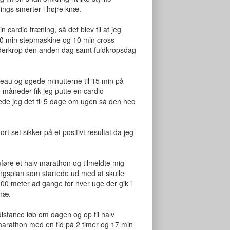
nings smerter i højre knæ.
 cardio træning, så det blev til at jeg
 10 min stepmaskine og 10 min cross
nderkrop den anden dag samt fuldkropsdag
niveau og øgede minutterne til 15 min på
 måneder fik jeg putte en cardio
de jeg det til 5 dage om ugen så den hed
 set sikker på et positivt resultat da jeg
føre et halv marathon og tilmeldte mig
ingsplan som startede ud med at skulle
100 meter ad gange for hver uge der gik i
knæ.
istance løb om dagen og op til halv
arathon med en tid på 2 timer og 17 min