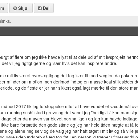
em
Skjul
Del
links.
purgt af flere om jeg ikke havde lyst til at dele ud af mit livsprojekt he
et vil jeg rigtigt gerne og især hvis det kan inspirere andre.
hele mit liv været overvægtig og det tog især til med vægten da pokeren 
 der minder om motion men derimod indtog en masse kcal stillesiddend
riode, og de fleste er jer har sikkert også lagt mærke til den store mand 
aj måned 2017 fik jeg forstoppelse efter at have vundet et væddemål 
itum running sushi sted i greve og det vandt jeg "heldigvis" kan man sige 
 dage efter da maven var blevet normal igen og jeg kun havde indtage
 ikke bare fortsætte den gode stime og jeg har hele tiden nægte at få 
ne og alene mig selv og de valg jeg har haft taget i mit liv og så ville j
ig gøre uden indgreb så jeg tog fat i en personlig træner i fitnesworld 