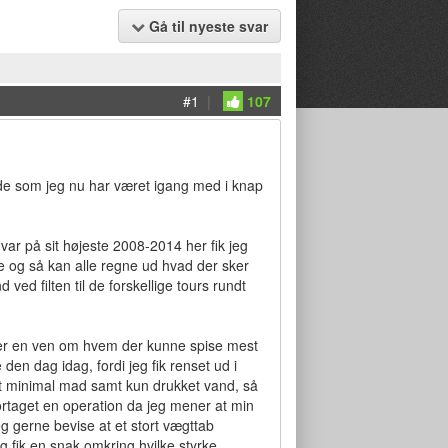
Gå til nyeste svar
#1
|
107
rinde som jeg nu har været igang med i knap
var på sit højeste 2008-2014 her fik jeg
e og så kan alle regne ud hvad der sker
ved filten til de forskellige tours rundt
over en ven om hvem der kunne spise mest
den dag idag, fordi jeg fik renset ud i
t minimal mad samt kun drukket vand, så
fortaget en operation da jeg mener at min
eg gerne bevise at et stort vægttab
og fik en snak omkring hvilke styrke