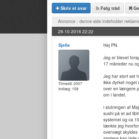
Skriv et svar
Følg tråd
G
Annonce - denne side indeholder reklame
28-10-2018 22:22
Sjelle
Hej PN.
Jeg er blevet fors
17 måneder nu og d
Jeg har stort set 
ikke dyrket noget
Tilmeldt:
2007
over en længere pe
Indlæg: 158
om i landet.
i slutningen af M
sushi på et ad lib
systemet og ca 10
tænkte jeg hvorfor
overvægt skyldes e
sagtens kan lade s