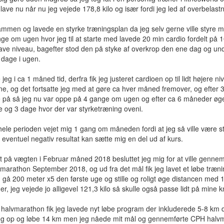
lave nu når nu jeg vejede 178,8 kilo og især fordi jeg led af overbelast
sammen og lavede en styrke træningsplan da jeg selv gerne ville styre min
nge om ugen hvor jeg til at starte med lavede 20 min cardio fordelt på
ave niveau, bagefter stod den på styke af overkrop den ene dag og u
 dage i ugen.
jeg i ca 1 måned tid, derfra fik jeg justeret cardioen op til lidt højere 
e, og det fortsatte jeg med at gøre ca hver måned fremover, og efter 3
på så jeg nu var oppe på 4 gange om ugen og efter ca 6 måneder øge
e og 3 dage hvor der var styrketræning oveni.
le perioden vejet mig 1 gang om måneden fordi at jeg så ville være stort
eventuel negativ resultat kan sætte mig en del ud af kurs.
 på vægten i Februar måned 2018 besluttet jeg mig for at ville gennem
vmarathon September 2018, og ud fra det mål fik jeg lavet et løbe træn
 gå 200 meter x5 den første uge og stille og roligt øge distancen med 
r, jeg vejede jo alligevel 121,3 kilo så skulle også passe lidt på mine 
halvmarathon fik jeg lavede nyt løbe program der inkluderede 5-8 km d
eg op og løbe 14 km men jeg nåede mit mål og gennemførte CPH halvm