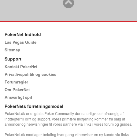
PokerNet Indhold
Las Vegas Guide
Sitemap
Support
Kontakt PokerNet
Privatlivspolitik og cookies
Forumregler
Om PokerNet
Ansvarligt spil
PokerNets forretningsmodel
PokerNet.dk er et gratis Poker Community der naturligvis er afhængig af
indtægter til drift og support. Vores primære indtjening kommer fra salg af
annoncer og henvisninger til vores partnere via links i vores forum og guides.
PokerNet.dk modtager betaling hver gang vi henviser en ny kunde via links