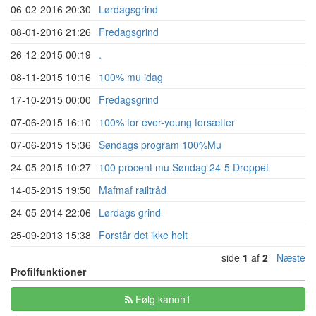
06-02-2016 20:30
Lørdagsgrind
08-01-2016 21:26
Fredagsgrind
26-12-2015 00:19
.
08-11-2015 10:16
100% mu idag
17-10-2015 00:00
Fredagsgrind
07-06-2015 16:10
100% for ever-young forsætter
07-06-2015 15:36
Søndags program 100%Mu
24-05-2015 10:27
100 procent mu Søndag 24-5 Droppet
14-05-2015 19:50
Mafmaf railtråd
24-05-2014 22:06
Lørdags grind
25-09-2013 15:38
Forstår det ikke helt
side
1
af
2
Næste
Profilfunktioner
Følg kanon1