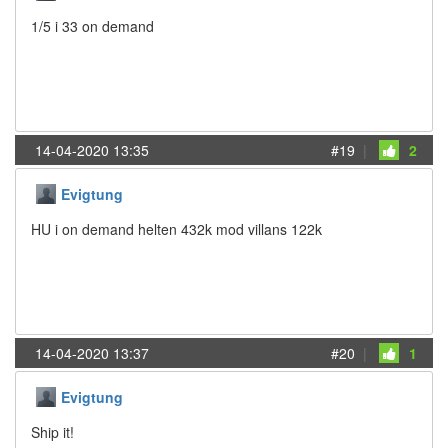
1/5 i 33 on demand
14-04-2020 13:35
#19
|
2
Evigtung
HU i on demand helten 432k mod villans 122k
14-04-2020 13:37
#20
|
1
Evigtung
Ship it!