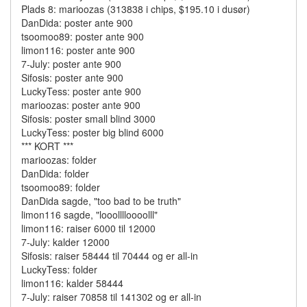
Plads 8: marioozas (313838 i chips, $195.10 i dusør)
DanDida: poster ante 900
tsoomoo89: poster ante 900
limon116: poster ante 900
7-July: poster ante 900
Sifosis: poster ante 900
LuckyTess: poster ante 900
marioozas: poster ante 900
Sifosis: poster small blind 3000
LuckyTess: poster big blind 6000
*** KORT ***
marioozas: folder
DanDida: folder
tsoomoo89: folder
DanDida sagde, "too bad to be truth"
limon116 sagde, "looolllloooolll"
limon116: raiser 6000 til 12000
7-July: kalder 12000
Sifosis: raiser 58444 til 70444 og er all-in
LuckyTess: folder
limon116: kalder 58444
7-July: raiser 70858 til 141302 og er all-in