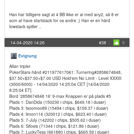
Han har tidligere sagt at 4 BB ikke er ai med any2, så 8 er
som at have startstack for os andre ;) Han er en hård
lowstack spiller ..
14-04-2020 14:26
#38
|
0
Evigtung
Allan tripler
PokerStars-hånd #211977617061: Turnering#2858674848,
$37.50+$37.50+$7.00 USD Hold'em No Limit - Level XXXIII
(3000/6000) - 14/04/2020 14:25:04 CET [14/04/2020
8:25:04 ET]
Bord '2858674848 16' 9-max Knappen er på plads #5
Plads 1: DanDida (150230 i chips, $649.18 i dusør)
Plads 3: tsoomoo89 (15494 i chips, $159.37 i dusør)
Plads 4: limon116 (320012 i chips, $623.40 i dusør)
Plads 5: 7-July (142202 i chips, $505.62 i dusør)
Plads 6: Sifosis (71344 i chips, $121.86 i dusør)
Plads 7: LuckyTess (661880 i chips, $665.59 i dusør)