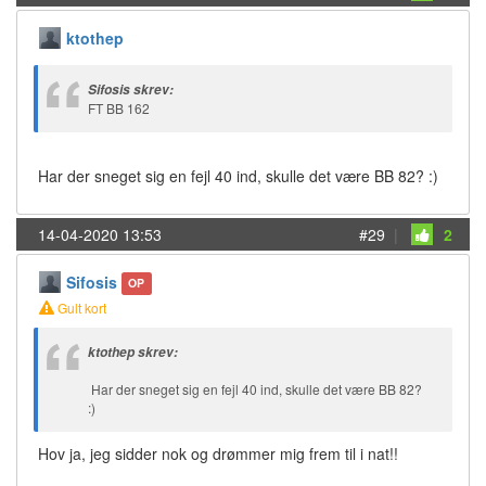
ktothep
Sifosis skrev:
FT BB 162
Har der sneget sig en fejl 40 ind, skulle det være BB 82? :)
14-04-2020 13:53
#29
|
2
Sifosis
OP
Gult kort
ktothep skrev:
Har der sneget sig en fejl 40 ind, skulle det være BB 82?
:)
Hov ja, jeg sidder nok og drømmer mig frem til i nat!!