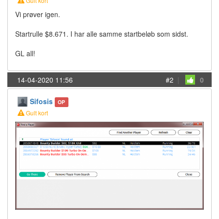
Gult kort
Vi prøver igen.
Startrulle $8.671. I har alle samme startbeløb som sidst.
GL all!
14-04-2020 11:56
#2
|
0
Sifosis
OP
Gult kort