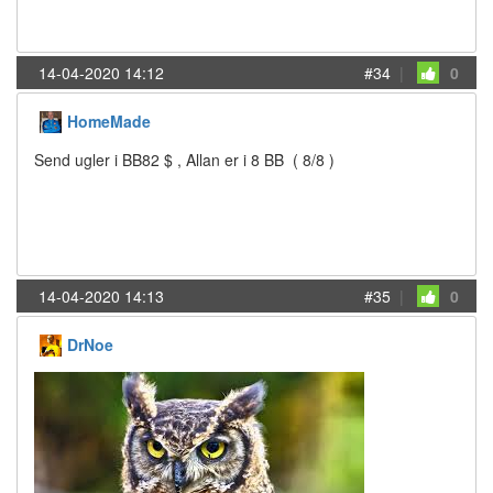
14-04-2020 14:12
#34
|
0
HomeMade
Send ugler i BB82 $ , Allan er i 8 BB ( 8/8 )
14-04-2020 14:13
#35
|
0
DrNoe