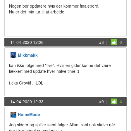
Nogen bør opdatere hvis der kommer finalebord.
Nu er det min tur til at arbejde..
14-04-2020 12:26
#8
|
0
Mikkmakk
kan ikke følge med "live". Hvis en gider kunne det være
lækkert med update hver halve time ;)
f.eks Grovfil .. LOL
14-04-2020 12:33
#9
|
4
HomeMade
Jeg sidder og spiller samt følger Allan, skal nok skrive når
der sker noget spændene :-)