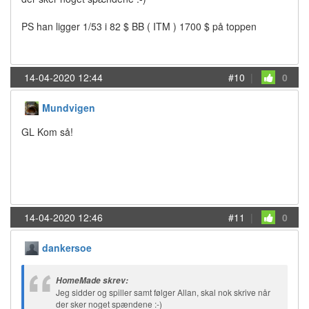
PS han ligger 1/53 i 82 $ BB ( ITM ) 1700 $ på toppen
14-04-2020 12:44
#10
|
0
Mundvigen
GL Kom så!
14-04-2020 12:46
#11
|
0
dankersoe
HomeMade skrev:
Jeg sidder og spiller samt følger Allan, skal nok skrive når
der sker noget spændene :-)