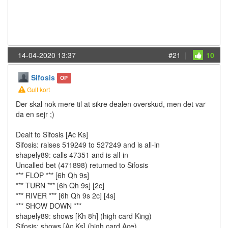
14-04-2020 13:37
#21
|
10
Sifosis
OP
Gult kort
Der skal nok mere til at sikre dealen overskud, men det var
da en sejr ;)
Dealt to Sifosis [Ac Ks]
Sifosis: raises 519249 to 527249 and is all-in
shapely89: calls 47351 and is all-in
Uncalled bet (471898) returned to Sifosis
*** FLOP *** [6h Qh 9s]
*** TURN *** [6h Qh 9s] [2c]
*** RIVER *** [6h Qh 9s 2c] [4s]
*** SHOW DOWN ***
shapely89: shows [Kh 8h] (high card King)
Sifosis: shows [Ac Ks] (high card Ace)