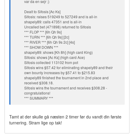
var da en sejr ;)
Dealt to Sifosis [Ac Ks]
Sifosis: raises 519249 to 527249 and is all-in
shapely89: calls 47351 and is all-in
Uncalled bet (471898) returned to Sifosis
*** FLOP *** [6h Qh 9s]
*** TURN *** [6h Qh 9s] [2c]
*** RIVER *** [6h Qh 9s 2c] [4s]
*** SHOW DOWN ***
shapely89: shows [Kh 8h] (high card King)
Sifosis: shows [Ac Ks] (high card Ace)
Sifosis collected 113102 from pot
Sifosis wins $57.42 for eliminating shapely89 and their
own bounty increases by $57.41 to $215.83
shapely89 finished the tournament in 2nd place and
received $308.18.
Sifosis wins the tournament and receives $308.28 -
congratulations!
*** SUMMARY ***
Tamt at der skulle gå næsten 2 timer før du vandt din første
turnering. Stram lige op tak!