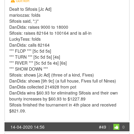
Gult kort
Dealt to Sifosis [Jc Ad]
marioozas: folds
Sifosis said, ";)"
DanDida: raises 9000 to 18000
Sifosis: raises 82164 to 100164 and is all-in
LuckyTess: folds
DanDida: calls 82164
*** FLOP *** [5c 5d 5s]
*** TURN *** [5c 5d 5s] [4s]
*** RIVER *** [5c 5d 5s 4s] [6s]
*** SHOW DOWN ***
Sifosis: shows [Jc Ad] (three of a kind, Fives)
DanDida: shows [9h 9c] (a full house, Fives full of Nines)
DanDida collected 214928 from pot
DanDida wins $60.93 for eliminating Sifosis and their own
bounty increases by $60.93 to $1227.89
Sifosis finished the tournament in 4th place and received
$821.09.
14-04-2020 14:56
#49
|
0