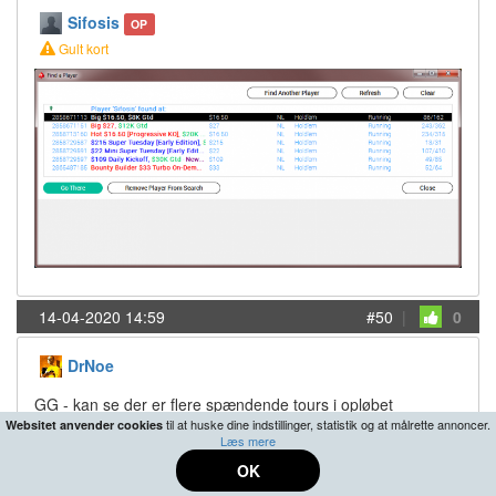
Sifosis
OP
Gult kort
14-04-2020 14:59
#50
|
0
DrNoe
GG - kan se der er flere spændende tours i opløbet
til at huske dine indstillinger, statistik og at målrette annoncer.
Websitet anvender cookies
Læs mere
OK