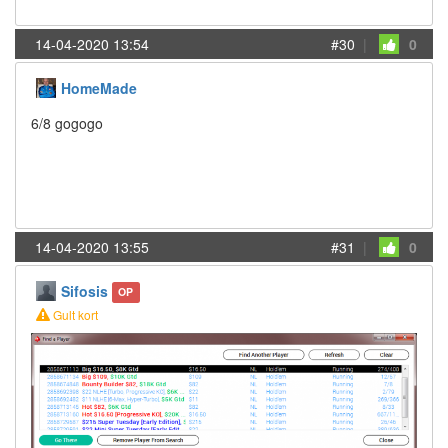
14-04-2020 13:54
#30
|
0
HomeMade
6/8 gogogo
14-04-2020 13:55
#31
|
0
Sifosis
OP
Gult kort