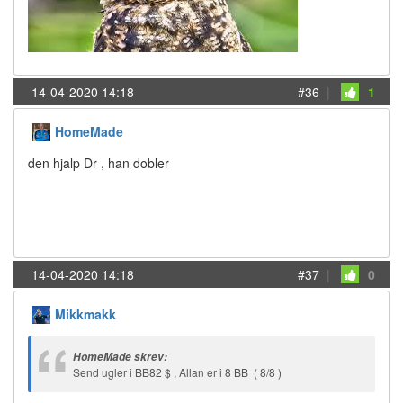
14-04-2020 14:18
#36
|
1
HomeMade
den hjalp Dr , han dobler
14-04-2020 14:18
#37
|
0
Mikkmakk
HomeMade skrev:
Send ugler i BB82 $ , Allan er i 8 BB ( 8/8 )