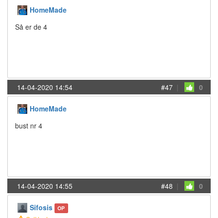
HomeMade
Så er de 4
14-04-2020 14:54
#47
|
0
HomeMade
bust nr 4
14-04-2020 14:55
#48
|
0
Sifosis
OP