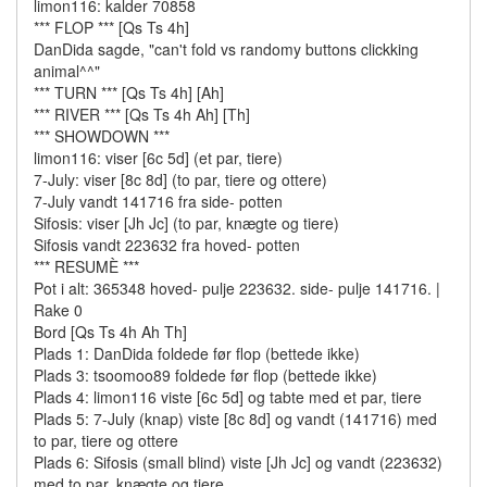
limon116: kalder 70858
*** FLOP *** [Qs Ts 4h]
DanDida sagde, "can't fold vs randomy buttons clickking
animal^^"
*** TURN *** [Qs Ts 4h] [Ah]
*** RIVER *** [Qs Ts 4h Ah] [Th]
*** SHOWDOWN ***
limon116: viser [6c 5d] (et par, tiere)
7-July: viser [8c 8d] (to par, tiere og ottere)
7-July vandt 141716 fra side- potten
Sifosis: viser [Jh Jc] (to par, knægte og tiere)
Sifosis vandt 223632 fra hoved- potten
*** RESUMÈ ***
Pot i alt: 365348 hoved- pulje 223632. side- pulje 141716. |
Rake 0
Bord [Qs Ts 4h Ah Th]
Plads 1: DanDida foldede før flop (bettede ikke)
Plads 3: tsoomoo89 foldede før flop (bettede ikke)
Plads 4: limon116 viste [6c 5d] og tabte med et par, tiere
Plads 5: 7-July (knap) viste [8c 8d] og vandt (141716) med
to par, tiere og ottere
Plads 6: Sifosis (small blind) viste [Jh Jc] og vandt (223632)
med to par, knægte og tiere