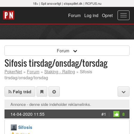
18+ |
Spil ansvarligt
|
stopspillet.dk
|
ROFUS.nu
Forum
Log ind
Opret
Toggl
navig
Forum
Sifosis tirsdag/onsdag/torsdag
PokerNet
»
Forum
»
Staking - Railing
» Sifosis
tirsdag/onsdag/torsdag
Følg tråd
Annonce - denne side indeholder reklamelinks.
14-04-2020 11:55
#1
|
8
Sifosis