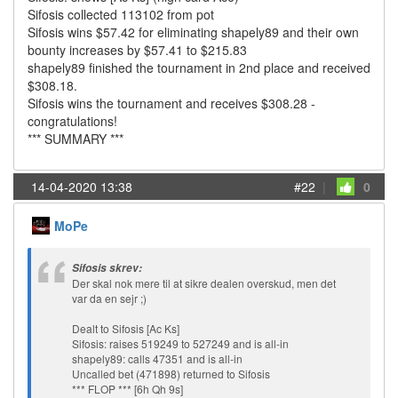
Sifosis collected 113102 from pot
Sifosis wins $57.42 for eliminating shapely89 and their own
bounty increases by $57.41 to $215.83
shapely89 finished the tournament in 2nd place and received
$308.18.
Sifosis wins the tournament and receives $308.28 -
congratulations!
*** SUMMARY ***
14-04-2020 13:38
#22
|
0
MoPe
Sifosis skrev:
Der skal nok mere til at sikre dealen overskud, men det
var da en sejr ;)
Dealt to Sifosis [Ac Ks]
Sifosis: raises 519249 to 527249 and is all-in
shapely89: calls 47351 and is all-in
Uncalled bet (471898) returned to Sifosis
*** FLOP *** [6h Qh 9s]