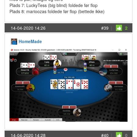
Plads 7: LuckyTess (big blind) foldede før flop
Plads 8: marioozas foldede før flop (bettede ikke)
14-04-2020 14:26
#39
|
2
HomeMade
14-04-2020 14:28
#40
|
0