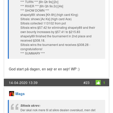
*** TURN *** [6h Qh 9s] [2c]
*** RIVER *** [6h Qh 9s 2c] [4s]
*** SHOW DOWN ***
shapely89: shows [Kh 8h] (high card King)
Sifosis: shows [Ac Ks] (high card Ace)
Sifosis collected 113102 from pot
Sifosis wins $57.42 for eliminating shapely89 and their
own bounty increases by $57.41 to $215.83
shapely89 finished the tournament in 2nd place and
received $308.18.
Sifosis wins the tournament and receives $308.28 -
congratulations!
*** SUMMARY ***
God start på dagen, en sejr er en sejr! WP :)
14-04-2020 13:39
#23
|
1
Mags
Sifosis skrev:
Der skal nok mere til at sikre dealen overskud, men det