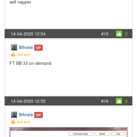
self napper
14-04-2020 12:54
#15
|
2
Sifosis
OP
Gult kort
FT BB 33 on-demand
14-04-2020 12:55
#16
|
2
Sifosis
OP
Gult kort