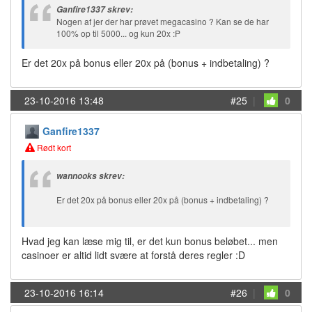
Ganfire1337 skrev:
Nogen af jer der har prøvet megacasino ? Kan se de har
100% op til 5000... og kun 20x :P
Er det 20x på bonus eller 20x på (bonus + indbetaling) ?
23-10-2016 13:48
#25
|
0
Ganfire1337
Rødt kort
wannooks skrev:
Er det 20x på bonus eller 20x på (bonus + indbetaling) ?
Hvad jeg kan læse mig til, er det kun bonus beløbet... men
casinoer er altid lidt svære at forstå deres regler :D
23-10-2016 16:14
#26
|
0