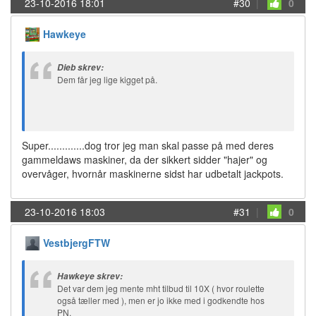
23-10-2016 18:01
#30
|
0
Hawkeye
Dieb skrev:
Dem får jeg lige kigget på.
Super.............dog tror jeg man skal passe på med deres
gammeldaws maskiner, da der sikkert sidder "hajer" og
overvåger, hvornår maskinerne sidst har udbetalt jackpots.
23-10-2016 18:03
#31
|
0
VestbjergFTW
Hawkeye skrev:
Det var dem jeg mente mht tilbud til 10X ( hvor roulette
også tæller med ), men er jo ikke med i godkendte hos
PN.