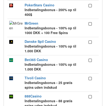
PokerStars Casino
Indbetalingsbonus - 200% op til
400$
MrGreen
Indbetalingsbonus - 100% op til
1000 DKK + 100 Free Spins
Danske Spil Casino
Indbetalingsbonus - 100% op til
1.000 DKK
Bet365 Casino
Indbetalingsbonus - 100% op til
1.000 DKK
Tivoli Casino
Indbetalingsbonus - 25 gratis
spins uden indskud
888Casino
Indbetalingsbonus - 88 gratis
spins uden indskud