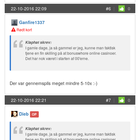
22-10-2016 22:09
#6
|
0
Ganfire1337
Rødt kort
Klaphat skrev:
I gamle dage, ja så gammel er jeg, kunne man faktisk
tjene en fin skilling på at bonuswhore online casinoer.
Det har nok været i starten af 00'erne.
Der var gennemspils meget mindre 5-10x :-)
22-10-2016 22:21
#7
|
0
Dieb
OP
Klaphat skrev:
I gamle dage, ja så gammel er jeg, kunne man faktisk
tjene en fin skilling på at bonuswhore online casinoer.