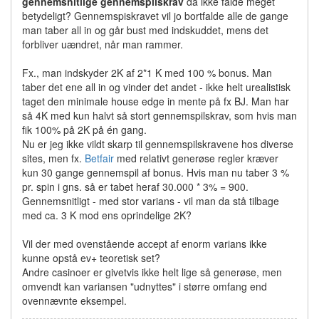
gennemsnitlige gennemspilskrav
da ikke falde meget
betydeligt? Gennemspiskravet vil jo bortfalde alle de gange
man taber all in og går bust med indskuddet, mens det
forbliver uændret, når man rammer.
Fx., man indskyder 2K af 2*1 K med 100 % bonus. Man
taber det ene all in og vinder det andet - ikke helt urealistisk
taget den minimale house edge in mente på fx BJ. Man har
så 4K med kun halvt så stort gennemspilskrav, som hvis man
fik 100% på 2K på én gang.
Nu er jeg ikke vildt skarp til gennemspilskravene hos diverse
sites, men fx.
Betfair
med relativt generøse regler kræver
kun 30 gange gennemspil af bonus. Hvis man nu taber 3 %
pr. spin i gns. så er tabet heraf 30.000 * 3% = 900.
Gennemsnitligt - med stor varians - vil man da stå tilbage
med ca. 3 K mod ens oprindelige 2K?
Vil der med ovenstående accept af enorm varians ikke
kunne opstå ev+ teoretisk set?
Andre casinoer er givetvis ikke helt lige så generøse, men
omvendt kan variansen "udnyttes" i større omfang end
ovennævnte eksempel.