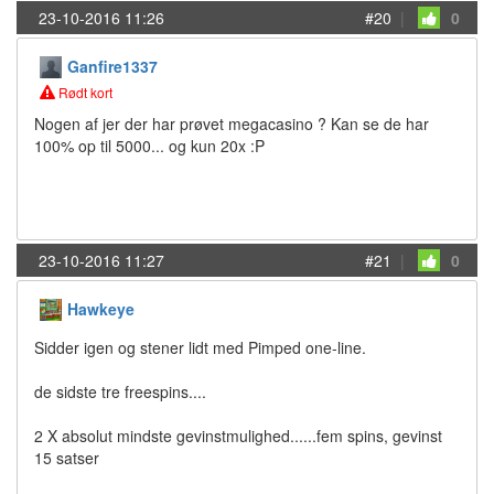
23-10-2016 11:26
#20
|
0
Ganfire1337
Rødt kort
Nogen af jer der har prøvet megacasino ? Kan se de har
100% op til 5000... og kun 20x :P
23-10-2016 11:27
#21
|
0
Hawkeye
Sidder igen og stener lidt med Pimped one-line.
de sidste tre freespins....
2 X absolut mindste gevinstmulighed......fem spins, gevinst
15 satser