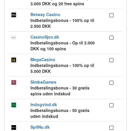
3.000 DKK og 20 free spins
Betway Casino
Indbetalingsbonus - 100% op til
2.500 DKK
CasinoSjov.dk
Indbetalingsbonus - Op til 2.000
DKK og 100 spins
MegaCasino
Indbetalingsbonus - 100% op til
5.000 DKK
SimbaGames
Indbetalingsbonus - 30 gratis
spins uden indskud
Indogvind.dk
Indbetalingsbonus - 50 gratis
uden indskud
SpilNu.dk