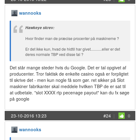
wannooks
Hawkeye skrev:
Hvor finder man de præcise procenter på maskinerne ?
Er det ikke kun, hvad de hidtil har givet............eller er det
deres normale TBP ved disse tal ?
Det står mange steder hvis du Google. Det er tal opgivet af
producenter. Tror faktisk de enkelte casino også er forpligtet
til skrive det - men kun nogle få som gør. ret sikker på Slot
maskiner fabrikanter skal meddele hvilken TBP de er sat til
at udbetale. "slot XXXX rtp pecenage payout" kan du fx søge
på google
23-10-2016 13:23
#24
|
0
wannooks