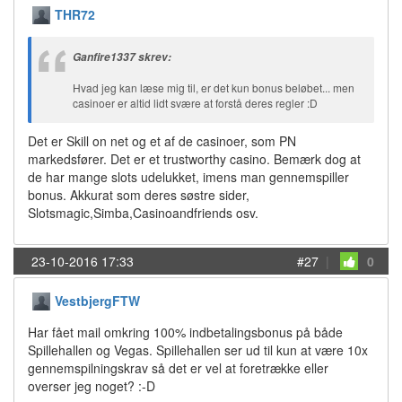
THR72
Ganfire1337 skrev:
Hvad jeg kan læse mig til, er det kun bonus beløbet... men
casinoer er altid lidt svære at forstå deres regler :D
Det er Skill on net og et af de casinoer, som PN
markedsfører. Det er et trustworthy casino. Bemærk dog at
de har mange slots udelukket, imens man gennemspiller
bonus. Akkurat som deres søstre sider,
Slotsmagic,Simba,Casinoandfriends osv.
23-10-2016 17:33
#27
|
0
VestbjergFTW
Har fået mail omkring 100% indbetalingsbonus på både
Spillehallen og Vegas. Spillehallen ser ud til kun at være 10x
gennemspilningskrav så det er vel at foretrække eller
overser jeg noget? :-D