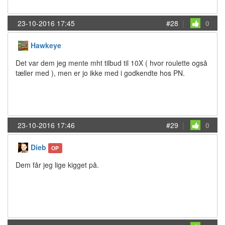
23-10-2016 17:45
#28
|
0
Hawkeye
Det var dem jeg mente mht tilbud til 10X ( hvor roulette også
tæller med ), men er jo ikke med i godkendte hos PN.
23-10-2016 17:46
#29
|
0
Dieb
OP
Dem får jeg lige kigget på.