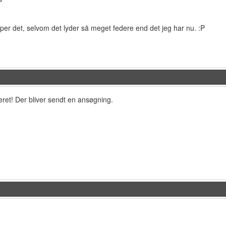
per det, selvom det lyder så meget federe end det jeg har nu. :P
eret! Der bliver sendt en ansøgning.