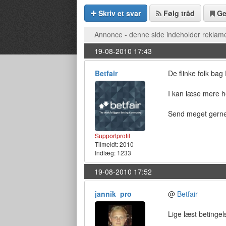
Skriv et svar
Følg tråd
G
Annonce - denne side indeholder reklame
19-08-2010 17:43
Betfair
De flinke folk bag
I kan læse mere he
Send meget gerne m
Supportprofil
Tilmeldt:
2010
Indlæg: 1233
19-08-2010 17:52
jannik_pro
@
Betfair
Lige læst betinge