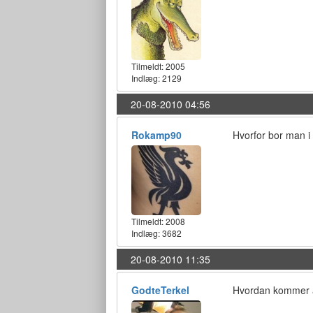
Tilmeldt:
2005
Indlæg: 2129
20-08-2010 04:56
Rokamp90
Hvorfor bor man i 
Tilmeldt:
2008
Indlæg: 3682
20-08-2010 11:35
GodteTerkel
Hvordan kommer arb