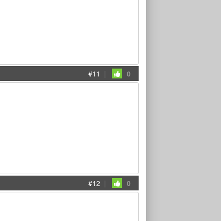
#11
|
0
#12
|
0