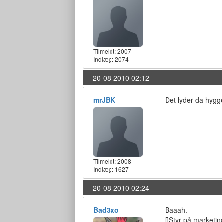
Tilmeldt:
2007
Indlæg: 2074
20-08-2010 02:12
mrJBK
Det lyder da hygg
Tilmeldt:
2008
Indlæg: 1627
20-08-2010 02:24
Bad3xo
Baaah.
[]Styr på marketin