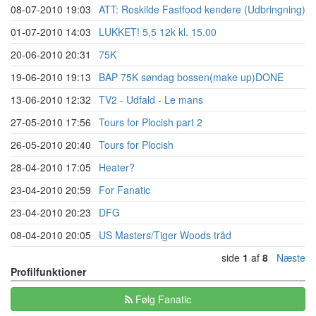
08-07-2010 19:03
ATT: Roskilde Fastfood kendere (Udbringning)
01-07-2010 14:03
LUKKET! 5,5 12k kl. 15.00
20-06-2010 20:31
75K
19-06-2010 19:13
BAP 75K søndag bossen(make up)DONE
13-06-2010 12:32
TV2 - Udfald - Le mans
27-05-2010 17:56
Tours for Plocish part 2
26-05-2010 20:40
Tours for Plocish
28-04-2010 17:05
Heater?
23-04-2010 20:59
For Fanatic
23-04-2010 20:23
DFG
08-04-2010 20:05
US Masters/Tiger Woods tråd
side
1
af
8
Næste
Profilfunktioner
Følg Fanatic