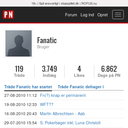
18+ |
Spil ansvarligt
|
stopspillet.dk
|
ROFUS.nu
Forum
Log ind
Opret
Toggl
navig
Fanatic
Bruger
119
3.749
4
6.862
Tråde
Indlæg
Likes
Dage på PN
Tråde Fanatic har startet
Tråde Fanatic deltager i
27-08-2010 11:12
Fn(?) knap er permanent
19-08-2010 12:33
WFT??
16-08-2010 20:43
Martin Albrechtsen - Aab
29-07-2010 15:54
S: Pokerbøger inkl. Luna Christofi