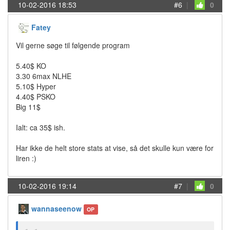
10-02-2016 18:53
#6
|
0
Fatey
Vil gerne søge til følgende program
5.40$ KO
3.30 6max NLHE
5.10$ Hyper
4.40$ PSKO
Big 11$
Ialt: ca 35$ ish.
Har ikke de helt store stats at vise, så det skulle kun være for
liren :)
10-02-2016 19:14
#7
|
0
wannaseenow
OP