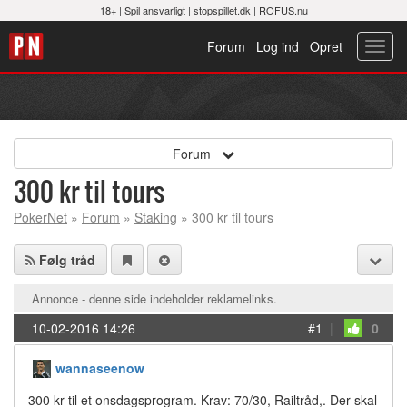
18+ |
Spil ansvarligt
|
stopspillet.dk
|
ROFUS.nu
Forum
Log ind
Opret
Toggl
navig
Forum
300 kr til tours
PokerNet
»
Forum
»
Staking
» 300 kr til tours
Følg tråd
Annonce - denne side indeholder reklamelinks.
10-02-2016 14:26
#1
|
0
wannaseenow
300 kr til et onsdagsprogram. Krav: 70/30, Railtråd,. Der skal