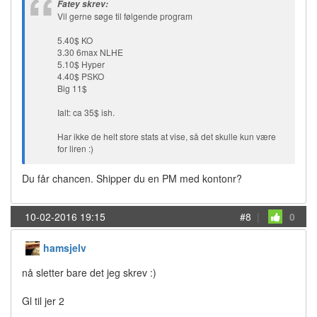
Fatey skrev:
Vil gerne søge til følgende program
5.40$ KO
3.30 6max NLHE
5.10$ Hyper
4.40$ PSKO
Big 11$
Ialt: ca 35$ ish.
Har ikke de helt store stats at vise, så det skulle kun være
for liren :)
Du får chancen. Shipper du en PM med kontonr?
10-02-2016 19:15
#8
|
0
hamsjelv
nå sletter bare det jeg skrev :)
Gl til jer 2