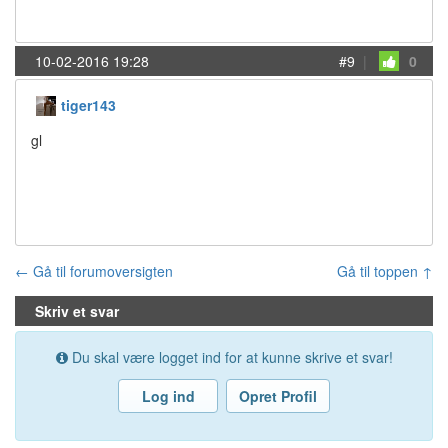
10-02-2016 19:28
#9
|
0
tiger143
gl
← Gå til forumoversigten
Gå til toppen ↑
Skriv et svar
Du skal være logget ind for at kunne skrive et svar!
Log ind
Opret Profil