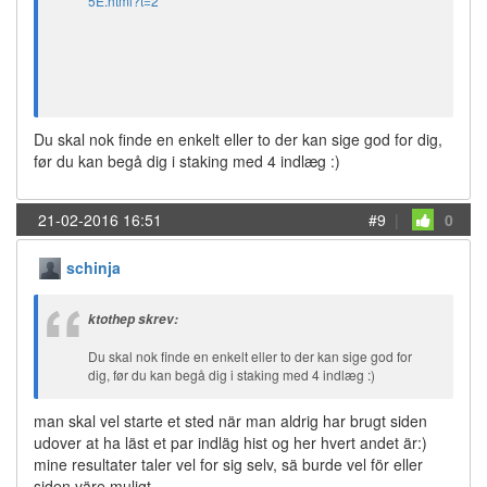
5E.html?t=2
Du skal nok finde en enkelt eller to der kan sige god for dig,
før du kan begå dig i staking med 4 indlæg :)
21-02-2016 16:51
#9
|
0
schinja
ktothep skrev:
Du skal nok finde en enkelt eller to der kan sige god for
dig, før du kan begå dig i staking med 4 indlæg :)
man skal vel starte et sted när man aldrig har brugt siden
udover at ha läst et par indläg hist og her hvert andet är:)
mine resultater taler vel for sig selv, sä burde vel för eller
siden väre muligt