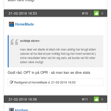
21-02-2016 16:53
#10
|
0
HomeMade
schinja skrev:
man skal vel starte et sted när man aldrig har brugt siden
udover at ha läst et par indläg hist og her hvert andet är:)
mine resultater taler vel for sig selv, sä burde vel för eller
siden väre muligt
Godt råd, OPT in på OPR - så man kan se dine stats
Redigeret af HomeMade d. 21-02-2016 16:53
21-02-2016 16:56
#11
|
0
ktothep