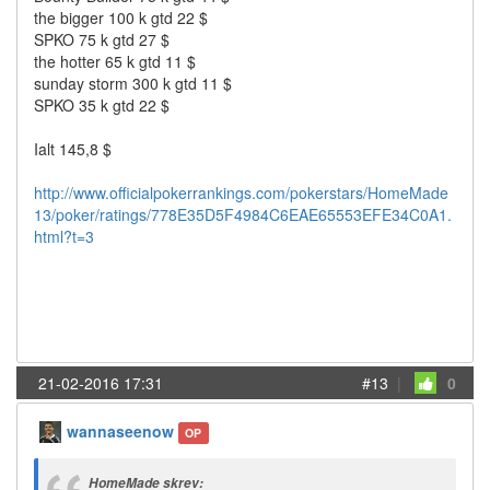
the bigger 100 k gtd 22 $
SPKO 75 k gtd 27 $
the hotter 65 k gtd 11 $
sunday storm 300 k gtd 11 $
SPKO 35 k gtd 22 $
Ialt 145,8 $
http://www.officialpokerrankings.com/pokerstars/HomeMade
13/poker/ratings/778E35D5F4984C6EAE65553EFE34C0A1.
html?t=3
21-02-2016 17:31
#13
|
0
wannaseenow
OP
HomeMade skrev: