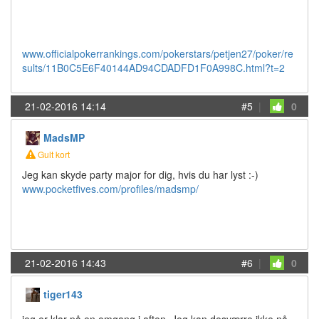
www.officialpokerrankings.com/pokerstars/petjen27/poker/re
sults/11B0C5E6F40144AD94CDADFD1F0A998C.html?t=2
21-02-2016 14:14
#5
|
0
MadsMP
Gult kort
Jeg kan skyde party major for dig, hvis du har lyst :-)
www.pocketfives.com/profiles/madsmp/
21-02-2016 14:43
#6
|
0
tiger143