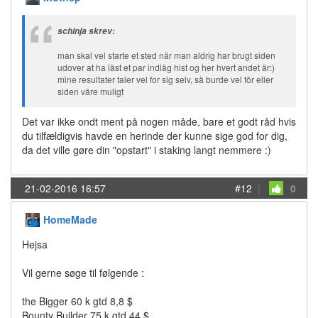
schinja skrev:
man skal vel starte et sted när man aldrig har brugt siden
udover at ha läst et par indläg hist og her hvert andet är:)
mine resultater taler vel for sig selv, sä burde vel för eller
siden väre muligt
Det var ikke ondt ment på nogen måde, bare et godt råd hvis
du tilfældigvis havde en herinde der kunne sige god for dig,
da det ville gøre din "opstart" i staking langt nemmere :)
21-02-2016 16:57
#12
|
0
HomeMade
Hejsa
Vil gerne søge til følgende :
the Bigger 60 k gtd 8,8 $
Bounty Builder 75 k gtd 44 $