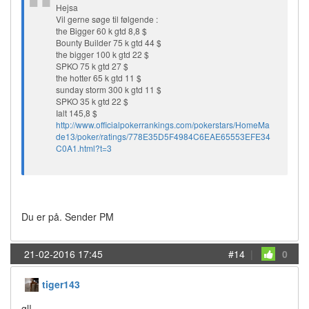
Hejsa
Vil gerne søge til følgende :
the Bigger 60 k gtd 8,8 $
Bounty Builder 75 k gtd 44 $
the bigger 100 k gtd 22 $
SPKO 75 k gtd 27 $
the hotter 65 k gtd 11 $
sunday storm 300 k gtd 11 $
SPKO 35 k gtd 22 $
Ialt 145,8 $
http://www.officialpokerrankings.com/pokerstars/HomeMa
de13/poker/ratings/778E35D5F4984C6EAE65553EFE34
C0A1.html?t=3
Du er på. Sender PM
21-02-2016 17:45
#14
|
0
tiger143
gl!