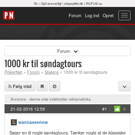
18+ |
Spil ansvarligt
|
stopspillet.dk
|
ROFUS.nu
Forum
Log ind
Opret
Toggl
navig
Forum
1000 kr til søndagtours
PokerNet
»
Forum
»
Staking
» 1000 kr til søndagtours
Følg tråd
Annonce - denne side indeholder reklamelinks.
21-02-2016 12:59
#1
|
0
wannaseenow
Søger en til nogle søndagtours. Tænker nogle af de klassiske