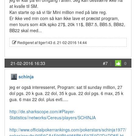
jeg er klar på en omgang i aften. Jeg kan desværre ikke nå
at kvalle til SM.
Kan starte op så vi får Mini million med på late reg.
Er ikke ved min com så kan ikke lave et præcist program,
men tours som 40k spko 27$, 20k 11$, BB7.5, BB5.5, BB82,
BB22 skal med...
Redigeret af tiger143 d. 21-02-2016 14:44
21-02-2016 16:33
#7
|
0
schinja
jeg er ogsä interesseret, Program: sat til sunday million, 27
dol pgs. 20 k gua. 22 dol, 35 k gua. 22 dol pgs. 6 max, 25 k
gua. 6 max 22 dol. plus evtl.....
http://de.sharkscope.com/#Player-
Statistics//networks/Cereus/players/SCHINJA
http://www.officialpokerrankings.com/pokerstars/schinja1977/
poker/results/00E6CA1E90B94955B51F97F0D7D1DD5E.ht