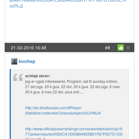
ml?t=2
21-02-2016 16:48
#8
|
0
ktothep
schinja skrev:
jeg er ogsä interesseret, Program: sat til sunday million,
27 dol pgs. 20 k gua. 22 dol, 35 k gua. 22 dol pgs. 6 max,
25 k gua. 6 max 22 dol. plus evtl.....
http://de.sharkscope.com/#Player-
Statistics//networks/Cereus/players/SCHINJA
http://www.officialpokerrankings.com/pokerstars/schinja19
77/poker/results/00E6CA1E90B94955B51F97F0D7D1DD