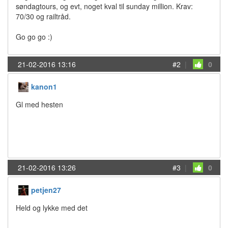
søndagtours, og evt, noget kval til sunday million. Krav:
70/30 og railtråd.
Go go go :)
21-02-2016 13:16
#2
|
0
kanon1
Gl med hesten
21-02-2016 13:26
#3
|
0
petjen27
Held og lykke med det