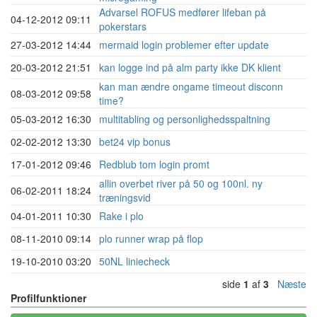
Advarsel ROFUS medfører lifeban på
04-12-2012 09:11
pokerstars
27-03-2012 14:44
mermaid login problemer efter update
20-03-2012 21:51
kan logge ind på alm party ikke DK klient
kan man ændre ongame timeout disconn
08-03-2012 09:58
time?
05-03-2012 16:30
multitabling og personlighedsspaltning
02-02-2012 13:30
bet24 vip bonus
17-01-2012 09:46
Redblub tom login promt
allin overbet river på 50 og 100nl. ny
06-02-2011 18:24
træningsvid
04-01-2011 10:30
Rake i plo
08-11-2010 09:14
plo runner wrap på flop
19-10-2010 03:20
50NL liniecheck
side
1
af
3
Næste
Profilfunktioner