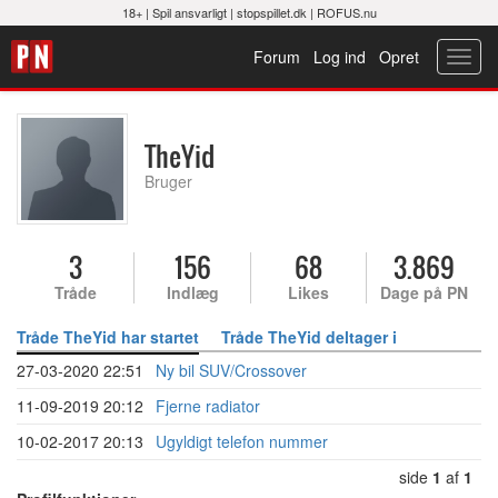
18+ |
Spil ansvarligt
|
stopspillet.dk
|
ROFUS.nu
Forum
Log ind
Opret
Toggl
navig
TheYid
Bruger
3
156
68
3.869
Tråde
Indlæg
Likes
Dage på PN
Tråde TheYid har startet
Tråde TheYid deltager i
27-03-2020 22:51
Ny bil SUV/Crossover
11-09-2019 20:12
Fjerne radiator
10-02-2017 20:13
Ugyldigt telefon nummer
side
1
af
1