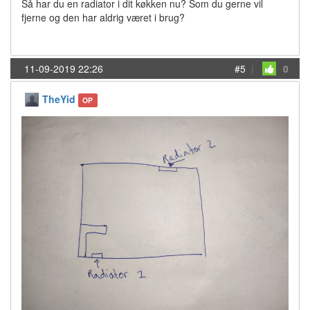
Så har du en radiator i dit køkken nu? Som du gerne vil
fjerne og den har aldrig været i brug?
11-09-2019 22:26
#5
|
0
TheYid
OP