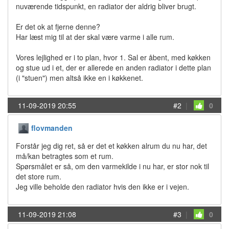
nuværende tidspunkt, en radiator der aldrig bliver brugt.
Er det ok at fjerne denne?
Har læst mig til at der skal være varme i alle rum.
Vores lejlighed er i to plan, hvor 1. Sal er åbent, med køkken
og stue ud i et, der er allerede en anden radiator i dette plan
(i "stuen") men altså ikke en i køkkenet.
11-09-2019 20:55
#2
|
0
flovmanden
Forstår jeg dig ret, så er det et køkken alrum du nu har, det
må/kan betragtes som et rum.
Spørsmålet er så, om den varmekilde i nu har, er stor nok til
det store rum.
Jeg ville beholde den radiator hvis den ikke er i vejen.
11-09-2019 21:08
#3
|
0