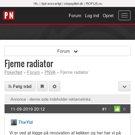
18+ |
Spil ansvarligt
|
stopspillet.dk
|
ROFUS.nu
Forum
Log ind
Opret
Toggl
navig
Forum
Fjerne radiator
PokerNet
»
Forum
»
PNVA
» Fjerne radiator
Følg tråd
Annonce - denne side indeholder reklamelinks.
11-09-2019 20:12
#1
|
0
TheYid
Vi er ved at kigge på renovation af køkken og her har vi på