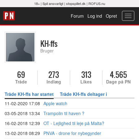
18+ |
Spil ansvarligt
|
stopspillet.dk
|
ROFUS.nu
Forum
Log ind
Opret
Toggl
navig
KH-ffs
Bruger
69
273
313
4.565
Tråde
Indlæg
Likes
Dage på PN
Tråde KH-ffs har startet
Tråde KH-ffs deltager i
11-02-2020 17:08
Apple watch
03-05-2018 13:34
Trampolin til haven ?
16-02-2018 12:39
OT - Lejlighed til leje på Malta?
13-02-2018 08:29
PNVA - drone for nybegynder