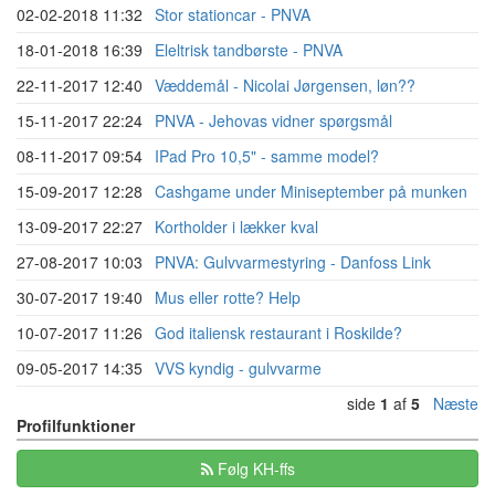
02-02-2018 11:32
Stor stationcar - PNVA
18-01-2018 16:39
Eleltrisk tandbørste - PNVA
22-11-2017 12:40
Væddemål - Nicolai Jørgensen, løn??
15-11-2017 22:24
PNVA - Jehovas vidner spørgsmål
08-11-2017 09:54
IPad Pro 10,5" - samme model?
15-09-2017 12:28
Cashgame under Miniseptember på munken
13-09-2017 22:27
Kortholder i lækker kval
27-08-2017 10:03
PNVA: Gulvvarmestyring - Danfoss Link
30-07-2017 19:40
Mus eller rotte? Help
10-07-2017 11:26
God italiensk restaurant i Roskilde?
09-05-2017 14:35
VVS kyndig - gulvvarme
side
1
af
5
Næste
Profilfunktioner
Følg KH-ffs