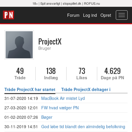
18+ |
Spil ansvarligt
|
stopspillet.dk
|
ROFUS.nu
Forum
Log ind
Opret
Toggl
navig
ProjectX
Bruger
49
138
73
4.629
Tråde
Indlæg
Likes
Dage på PN
Tråde ProjectX har startet
Tråde ProjectX deltager i
31-07-2020 14:19
MacBook Air mistet Lyd
27-03-2020 12:01
FW hvad vælger PN
01-02-2020 07:26
Bøger
30-11-2019 14:51
God løbe tid blandt den almindelig befolkning