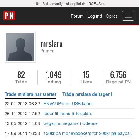
18+ |
Spil ansvarligt
|
stopspillet.dk
|
ROFUS.nu
Forum
Log ind
Opret
Toggl
navig
mrslara
Bruger
82
1.049
15
6.756
Tråde
Indlæg
Likes
Dage på PN
Tråde mrslara har startet
Tråde mrslara deltager i
22-01-2013 06:32
PNVA! iPhone USB kabel
26-11-2012 17:52
Idéer til menu til forældre
13-05-2012 14:08
Søger homegame i Odense
17-09-2011 16:38
150kr på moneybookers for 200kr på paypal.