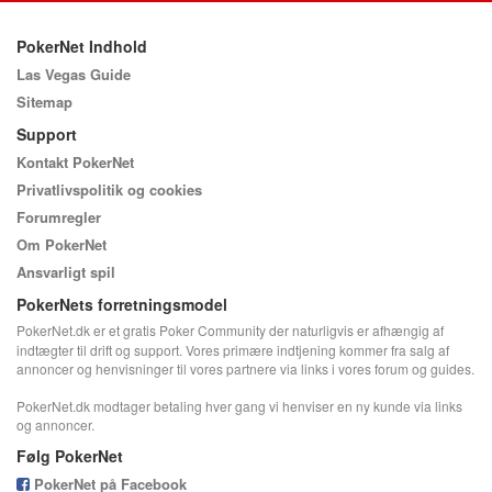
PokerNet Indhold
Las Vegas Guide
Sitemap
Support
Kontakt PokerNet
Privatlivspolitik og cookies
Forumregler
Om PokerNet
Ansvarligt spil
PokerNets forretningsmodel
PokerNet.dk er et gratis Poker Community der naturligvis er afhængig af
indtægter til drift og support. Vores primære indtjening kommer fra salg af
annoncer og henvisninger til vores partnere via links i vores forum og guides.
PokerNet.dk modtager betaling hver gang vi henviser en ny kunde via links
og annoncer.
Følg PokerNet
PokerNet på Facebook