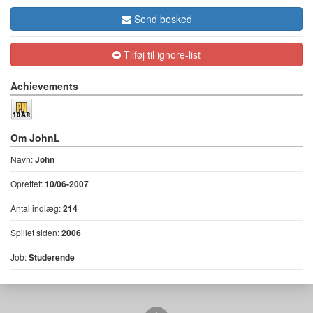
Send besked
Tilføj til ignore-list
Achievements
Om JohnL
Navn:
John
Oprettet:
10/06-2007
Antal indlæg:
214
Spillet siden:
2006
Job:
Studerende