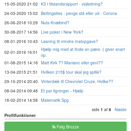
15-05-2020 21:02
K3 i tilstandsrapport - vejledning?
24-03-2020 15:02
Bettingsites - penge stå eller ud - Corona
26-06-2018 10:29
Nuts Knæbind?
30-08-2017 14:56
Live poker i New York?
08-01-2016 10:43
Løsning til mindre matopgave?
Hjælp mig med at finde en pære :( giver snart
02-01-2016 16:01
op.
01-08-2015 14:18
Matt Kirk ?? Manianc eller geni??
13-04-2015 21:51
Hvilken 215$ tour skal jeg spille?
29-10-2014 20:40
Vinterdæk til Chevrolet Cruze, Hvilke??
08-04-2014 09:48
Et par ligninger - Hjælp
18-02-2014 14:58
Matematik Spg
side
1
af
6
Næste
Profilfunktioner
Følg Brozze