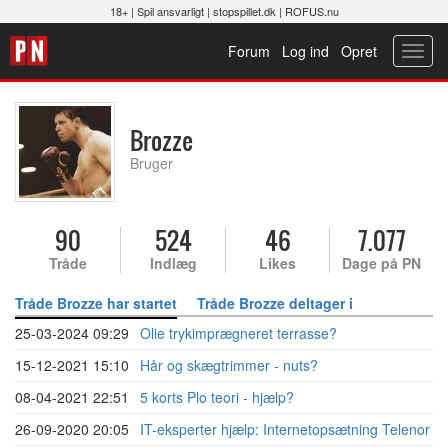
18+ |
Spil ansvarligt
|
stopspillet.dk
|
ROFUS.nu
Forum
Log ind
Opret
Toggl
navig
Brozze
Bruger
90
524
46
7.077
Tråde
Indlæg
Likes
Dage på PN
Tråde Brozze har startet
Tråde Brozze deltager i
25-03-2024 09:29
Olie trykimprægneret terrasse?
15-12-2021 15:10
Hår og skægtrimmer - nuts?
08-04-2021 22:51
5 korts Plo teori - hjælp?
26-09-2020 20:05
IT-eksperter hjælp: Internetopsætning Telenor