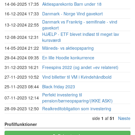
14-06-2025 17:35
Aktiesparekonto Barn under 18
16-12-2024 17:33
Danmark - Norge Vind gavekort
Danmark vs Frankrig - semifinale - vind
13-12-2024 22:55
gavekort
HJÆLP - ETF blevet indløst til meget lav
12-08-2024 12:31
kursværdi
14-05-2024 21:22
Måneds- vs aktieopsparing
29-04-2024 09:35
En lille Hoodie konkurrence
31-12-2023 16:21
Freespins 2022 (og andet +ev relateret)
27-11-2023 10:52
Vind billetter til VM i Kvindehåndbold
25-11-2023 08:44
Black friday 2023
Perfekt investering til
07-11-2023 12:14
pension/børneopsparing/(IKKE ASK!)
28-09-2023 12:50
Realkreditobligation som investering
side
1
af
51
Næste
Profilfunktioner