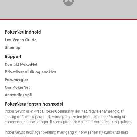
PokerNet Indhold
Las Vegas Guide
Sitemap
Support
Kontakt PokerNet
Privatlivspolitik og cookies
Forumregler
Om PokerNet
Ansvarligt spil
PokerNets forretningsmodel
PokerNet.dk er et gratis Poker Community der naturligvis er afhængig af
indtægter til drift og support. Vores primære indtjening kommer fra salg af
annoncer og henvisninger til vores partnere via links i vores forum og guides.
PokerNet.dk modtager betaling hver gang vi henviser en ny kunde via links