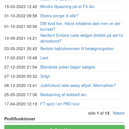
15-03-2023 12:42
Mindre tilpasning på et F5 lån.
31-10-2022 09:58
Ekstra penge til alle?
DM kval live. Hånd erklæres død men er det
01-10-2021 00:36
korrekt?
Nørderi! Embed code widget direkte på win10
10-09-2021 14:21
skrivebord?
03-05-2021 20:42
Bedste højtryksrenser til belægningssten
17-02-2021 15:48
Løst.
27-12-2020 21:54
Blandede poker bøger sælges.
27-12-2020 00:32
Solgt.
08-12-2020 13:41
Julefrokost take-away aflyst. Alternativer?
25-05-2020 17:36
Beskatning af dobbelt løn.
17-04-2020 12:19
FT spot i en PKO tour.
side
1
af
13
Næste
Profilfunktioner