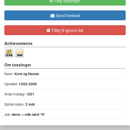
Følg toesinger
Send besked
Tilføj til ignore-list
Achievements
Om toesinger
Navn:
Kent og Nanna
Oprettet:
13/02-2006
Antal indlæg:
1201
Spillet siden:
2 mdr
Job:
lærer + edb nørd *S*