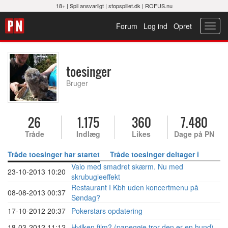
18+ |
Spil ansvarligt
|
stopspillet.dk
|
ROFUS.nu
Forum
Log ind
Opret
Toggl
navig
toesinger
Bruger
26
1.175
360
7.480
Tråde
Indlæg
Likes
Dage på PN
Tråde toesinger har startet
Tråde toesinger deltager i
Vaio med smadret skærm. Nu med
23-10-2013 10:20
skrubugleeffekt
Restaurant I Kbh uden koncertmenu på
08-08-2013 00:37
Søndag?
17-10-2012 20:37
Pokerstars opdatering
18-03-2012 11:12
Hvilken film? (papegøje tror den er en hund)