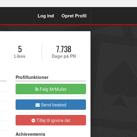
Log ind
Opret Profil
5
7.738
Likes
Dage på PN
Profilfunktioner
Følg MrMullet
Send besked
Tilføj til ignore-list
Achievements