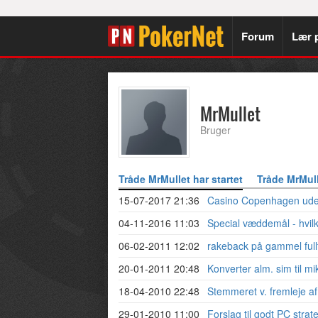
Forum
Lær 
MrMullet
Bruger
Tråde MrMullet har startet
Tråde MrMull
15-07-2017 21:36
Casino Copenhagen uden
04-11-2016 11:03
Special væddemål - hvilk
06-02-2011 12:02
rakeback på gammel fullt
20-01-2011 20:48
Konverter alm. sim til mi
18-04-2010 22:48
Stemmeret v. fremleje af
29-01-2010 11:00
Forslag til godt PC strate