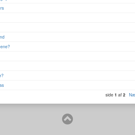
rs
and
gene?
e?
as
side
1
af
2
Næ