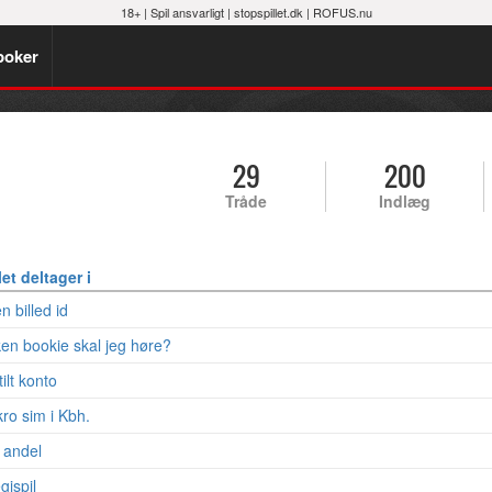
18+ |
Spil ansvarligt
|
stopspillet.dk
|
ROFUS.nu
poker
29
200
Tråde
Indlæg
et deltager i
 billed id
en bookie skal jeg høre?
ilt konto
kro sim i Kbh.
 andel
gispil