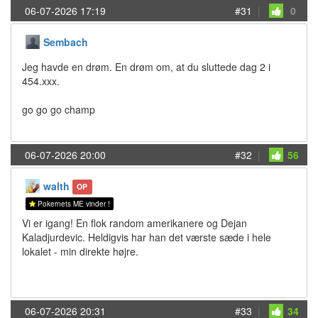
06-07-2026 17:19
#31
|
0
Sembach
Jeg havde en drøm. En drøm om, at du sluttede dag 2 i
454.xxx.
go go go champ
06-07-2026 20:00
#32
|
56
walth
OP
Pokernets ME vinder !
Vi er igang! En flok random amerikanere og Dejan
Kaladjurdevic. Heldigvis har han det værste sæde i hele
lokalet - min direkte højre.
06-07-2026 20:31
#33
|
34