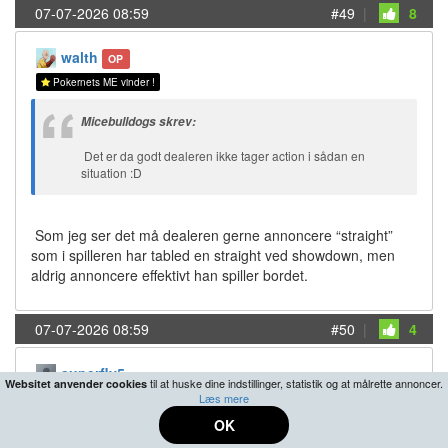
07-07-2026 08:59
#49
|
8
walth
OP
Pokernets ME vinder !
Micebulldogs skrev:
Det er da godt dealeren ikke tager action i sådan en
situation :D
Som jeg ser det må dealeren gerne annoncere “straight”
som i spilleren har tabled en straight ved showdown, men
aldrig annoncere effektivt han spiller bordet.
07-07-2026 08:59
#50
|
4
superfly5
til at huske dine indstillinger, statistik og at målrette annoncer.
Websitet anvender cookies
Læs mere
Vi glæder os!
OK