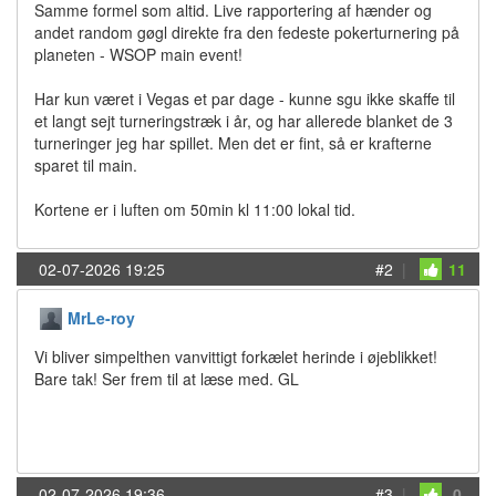
Samme formel som altid. Live rapportering af hænder og
andet random gøgl direkte fra den fedeste pokerturnering på
planeten - WSOP main event!
Har kun været i Vegas et par dage - kunne sgu ikke skaffe til
et langt sejt turneringstræk i år, og har allerede blanket de 3
turneringer jeg har spillet. Men det er fint, så er krafterne
sparet til main.
Kortene er i luften om 50min kl 11:00 lokal tid.
02-07-2026 19:25
#2
|
11
MrLe-roy
Vi bliver simpelthen vanvittigt forkælet herinde i øjeblikket!
Bare tak! Ser frem til at læse med. GL
02-07-2026 19:36
#3
|
0