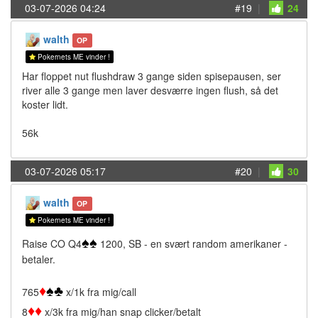
03-07-2026 04:24
#19
|
24
walth
OP
Pokernets ME vinder !
Har floppet nut flushdraw 3 gange siden spisepausen, ser
river alle 3 gange men laver desværre ingen flush, så det
koster lidt.
56k
03-07-2026 05:17
#20
|
30
walth
OP
Pokernets ME vinder !
♠
♠
Raise CO Q4
1200, SB - en svært random amerikaner -
betaler.
♦
♠
♣
765
x/1k fra mig/call
♦
♦
8
x/3k fra mig/han snap clicker/betalt