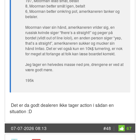
T97, Moorman lead småt, betalt
8, Moorman better småt igen, betalt
6, Moorman better omkring pot, amerikaneren tanker og
betaler.
Moorman viser sin hånd, amerikaneren vrider sig, en
russisk kvinde siger “there’s a straight!” og peger på
bordet (vildt out of line lolol), en anden person siger “yep,
that’s a straight”, amerikaneren sukker og mucker sin
hånd lmfao. Det er vel også kun en 10k$ turnering, er nok
for meget at forlange at folk kan læse boardet korrekt.
Jeg tager en helvedes masse ned pre, drengene er ved at
være godt møre.
195k
Det er da godt dealeren ikke tager action i sådan en
situation :D
07-07-2026 08:13
#48
|
67