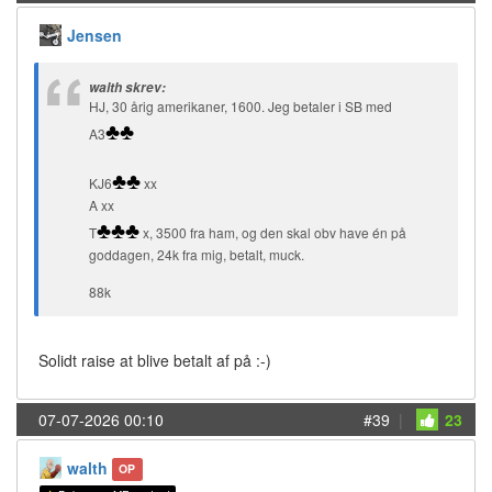
Jensen
walth skrev:
HJ, 30 årig amerikaner, 1600. Jeg betaler i SB med
♣
♣
A3
♣
♣
KJ6
xx
A xx
♣
♣
♣
T
x, 3500 fra ham, og den skal obv have én på
goddagen, 24k fra mig, betalt, muck.
88k
Solidt raise at blive betalt af på :-)
07-07-2026 00:10
#39
|
23
walth
OP