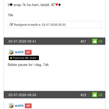
♣
♥
♠
3
snap 7k fra ham, betalt, AT
76k
Redigeret af walth d. 03-07-2026 05:20
03-07-2026 05:41
#21
|
24
walth
OP
Pokernets ME vinder !
Sidste pause for i dag, 74k
03-07-2026 06:24
#22
|
23
walth
OP