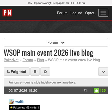
18+ |
Spil ansvarligt
|
stopspillet.dk
|
ROFUS.nu
Forum
Log ind
Opret
Toggl
navig
Forum
WSOP main event 2026 live blog
PokerNet
»
Forum
»
Blog
» WSOP main event 2026 live blog
Følg tråd
Annonce - denne side indeholder reklamelinks.
02-07-2026 19:20
#1
|
135
walth
Pokernets ME vinder !