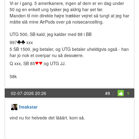
Vi er i gang. 5 amerikanere, ingen af dem er en dag under
50 og en enkelt ung tysker jeg aldrig har set før.
Manden til min direkte højre trækker vejret så tungt at jeg har
måtte slå mine AirPods over på noisecancelling.
UTG 500, SB kald, jeg kalder med 88 i BB
♣
♣
997
xxx
5 SB 1500, jeg betaler, og UTG betaler uheldigvis også - han
har jo nok et overpar nu så desværre.
♥
♥
Q xxx, SB 85
og UTG JJ.
58k
02-07-2026 20:26
#8
|
1
freakstar
vind nu for helvede det lååårt. kom så.