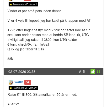
Pokernets ME vinder !
Vinder et par små pots inden denne:
Vi er 4 vejs til floppet, jeg har kaldt på knappen med AT.
T72r, efter noget påstyr med 2 folk der acter ude af tur
simultant ender action med at hedde SB lead 1k, UTG
frivilligt call, jeg raiser til 3800, kun UTG kalder
6 turn, check/5k fra mig/call
Q xx og jeg taber til QTs
58k
02-07-2026 23:36
#15
|
35
walth
OP
Pokernets ME vinder !
Raise KT til 800, SB amerikaner 50 år er med.
A64r xx