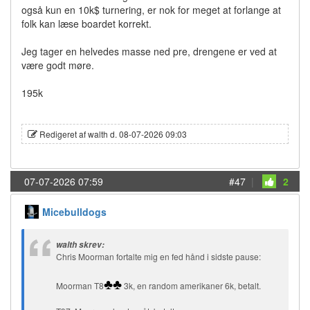
også kun en 10k$ turnering, er nok for meget at forlange at
folk kan læse boardet korrekt.
Jeg tager en helvedes masse ned pre, drengene er ved at
være godt møre.
195k
Redigeret af walth d. 08-07-2026 09:03
07-07-2026 07:59
#47
|
2
Micebulldogs
walth skrev:
Chris Moorman fortalte mig en fed hånd i sidste pause:
♣
♣
Moorman T8
3k, en random amerikaner 6k, betalt.