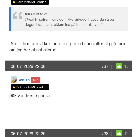
Pokernets ME vinder !
thass skrev:
@walth såfremt direkten ikke virkede, havde du så på
dagen i dag sat stakken ind på ind blank river ?
Nah - tror turn virker for ofte og tror de beslutter sig på turn
om jeg har et set eller ej
06-07-2026 22:06
#37
|
45
walth
OP
Pokernets ME vinder !
90k ved første pause
06-07-2026 22:25
#38
|
0