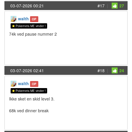
03-07-2026 00:21
#17
|
27
walth
OP
Pokernets ME vinder !
74k ved pause nummer 2
03-07-2026 02:41
#18
|
24
walth
OP
Pokernets ME vinder !
Ikke sket en skid level 3.
68k ved dinner break