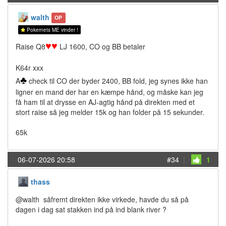
walth
OP
Pokernets ME vinder !
♥
♥
Raise Q8
LJ 1600, CO og BB betaler
K64r xxx
♣
A
check til CO der byder 2400, BB fold, jeg synes ikke han
ligner en mand der har en kæmpe hånd, og måske kan jeg
få ham til at drysse en AJ-agtig hånd på direkten med et
stort raise så jeg melder 15k og han folder på 15 sekunder.
65k
06-07-2026 20:58
#34
|
1
thass
@walth såfremt direkten ikke virkede, havde du så på
dagen i dag sat stakken ind på ind blank river ?