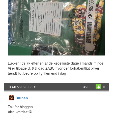
Lukker i 59.7k efter en af de kedeligste dage i mands minde!
Vi er tilbage d. 6 til dag 2ABC hvor der forhåbentligt bliver
tændt lidt bedre op i grillen end i dag
03-07-2026 08:19
#26
|
0
Brunen
Tak for bloggen
Altid værdsat🤩