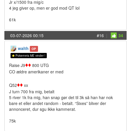
Jr x/1500 fra mig/c
4 jeg giver op, men er god mod QT lol
61k
03-07-2026 00:15
#16
|
34
walth
OP
Pokernets ME vinder !
♦
♦
Raise J9
800 UTG
CO ældre amerikaner er med
♦
♦
Q52
xx
J turn 700 fra mig, betalt
5 river 1k fra mig, han snap gør det til 3k så han har nok
bare et eller andet random - betalt. “Sixes” bliver der
annonceret, dur sgu ikke kammerat.
75k