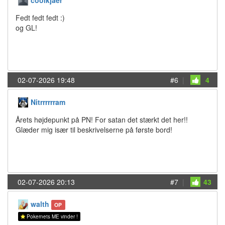
coolkjaer
Fedt fedt fedt :)
og GL!
02-07-2026 19:48
#6
|
4
Nitrrrrrram
Årets højdepunkt på PN! For satan det stærkt det her!!
Glæder mig især til beskrivelserne på første bord!
02-07-2026 20:13
#7
|
43
walth
OP
Pokernets ME vinder !