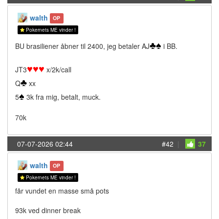
walth
OP
Pokernets ME vinder !
♣
♠
BU brasiliener åbner til 2400, jeg betaler AJ
i BB.
♥
♥
♥
JT3
x/2k/call
♣
Q
xx
♠
5
3k fra mig, betalt, muck.
70k
07-07-2026 02:44
#42
|
37
walth
OP
Pokernets ME vinder !
får vundet en masse små pots
93k ved dinner break