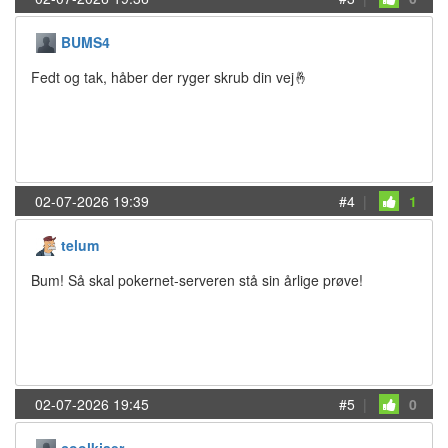
BUMS4
Fedt og tak, håber der ryger skrub din vej🤞
02-07-2026 19:39
#4
|
1
telum
Bum! Så skal pokernet-serveren stå sin årlige prøve!
02-07-2026 19:45
#5
|
0