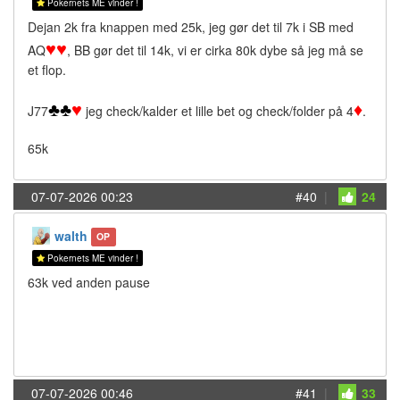
Pokernets ME vinder !
Dejan 2k fra knappen med 25k, jeg gør det til 7k i SB med
♥
♥
AQ
, BB gør det til 14k, vi er cirka 80k dybe så jeg må se
et flop.
♣
♣
♥
♦
J77
jeg check/kalder et lille bet og check/folder på 4
.
65k
07-07-2026 00:23
#40
|
24
walth
OP
Pokernets ME vinder !
63k ved anden pause
07-07-2026 00:46
#41
|
33