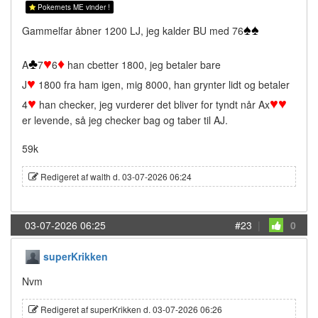
Pokernets ME vinder !
♠
♠
Gammelfar åbner 1200 LJ, jeg kalder BU med 76
♣
♥
♦
A
7
6
han cbetter 1800, jeg betaler bare
♥
J
1800 fra ham igen, mig 8000, han grynter lidt og betaler
♥
♥
♥
4
han checker, jeg vurderer det bliver for tyndt når Ax
er levende, så jeg checker bag og taber til AJ.
59k
Redigeret af walth d. 03-07-2026 06:24
03-07-2026 06:25
#23
|
0
superKrikken
Nvm
Redigeret af superKrikken d. 03-07-2026 06:26