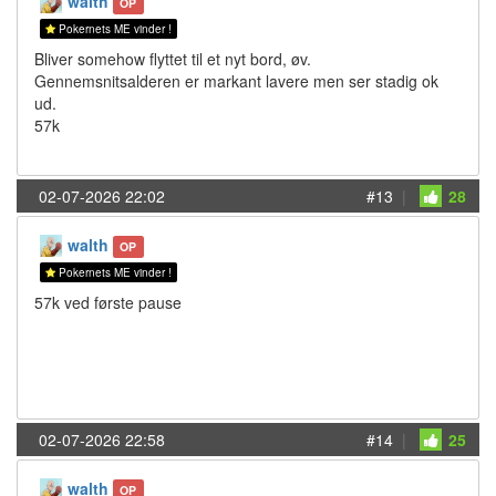
walth
OP
Pokernets ME vinder !
Bliver somehow flyttet til et nyt bord, øv.
Gennemsnitsalderen er markant lavere men ser stadig ok
ud.
57k
02-07-2026 22:02
#13
|
28
walth
OP
Pokernets ME vinder !
57k ved første pause
02-07-2026 22:58
#14
|
25
walth
OP