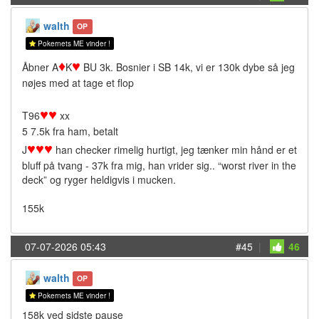
walth
OP
Pokernets ME vinder !
♦
♥
Åbner A
K
BU 3k. Bosnier i SB 14k, vi er 130k dybe så jeg
nøjes med at tage et flop
♥
♥
T96
xx
5 7.5k fra ham, betalt
♥
♥
♥
J
han checker rimelig hurtigt, jeg tænker min hånd er et
bluff på tvang - 37k fra mig, han vrider sig.. “worst river in the
deck” og ryger heldigvis i mucken.
155k
07-07-2026 05:43
#45
|
46
walth
OP
Pokernets ME vinder !
158k ved sidste pause