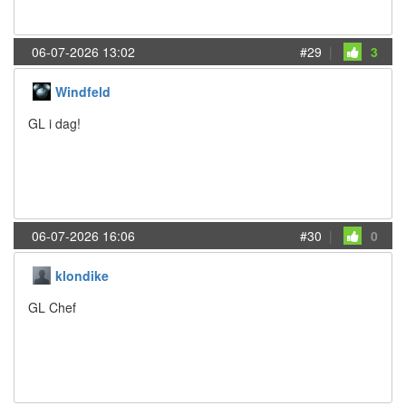
06-07-2026 13:02
#29
|
3
Windfeld
GL i dag!
06-07-2026 16:06
#30
|
0
klondike
GL Chef