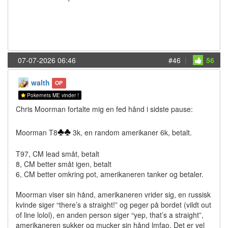
07-07-2026 06:46
#46
|
56
walth
OP
Pokernets ME vinder !
Chris Moorman fortalte mig en fed hånd i sidste pause:
♣
♣
Moorman T8
3k, en random amerikaner 6k, betalt.
T97, CM lead småt, betalt
8, CM better småt igen, betalt
6, CM better omkring pot, amerikaneren tanker og betaler.
Moorman viser sin hånd, amerikaneren vrider sig, en russisk
kvinde siger “there’s a straight!” og peger på bordet (vildt out
of line lolol), en anden person siger “yep, that’s a straight”,
amerikaneren sukker og mucker sin hånd lmfao. Det er vel