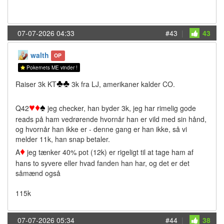
07-07-2026 04:33
#43
|
43
walth
OP
Pokernets ME vinder !
♣
♣
Raiser 3k KT
3k fra LJ, amerikaner kalder CO.
♥
♦
♠
Q42
jeg checker, han byder 3k, jeg har rimelig gode
reads på ham vedrørende hvornår han er vild med sin hånd,
og hvornår han ikke er - denne gang er han ikke, så vi
melder 11k, han snap betaler.
♦
A
jeg tænker 40% pot (12k) er rigeligt til at tage ham af
hans to syvere eller hvad fanden han har, og det er det
såmænd også
115k
07-07-2026 05:34
#44
|
38