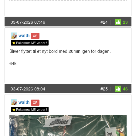
03-07-2026 07:46
#24
|
23
walth
OP
Pokernets ME vinder !
Bliver flyttet til et nyt bord med 20min igen for dagen.
64k
03-07-2026 08:04
#25
|
46
walth
OP
Pokernets ME vinder !