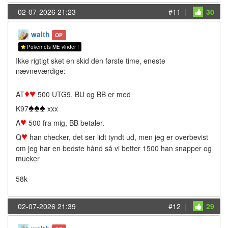
02-07-2026 21:23
#11
|
30
walth
OP
Pokernets ME vinder !
Ikke rigtigt sket en skid den første time, eneste
nævneværdige:
♦
♥
AT
500 UTG9, BU og BB er med
♠
♠
♠
K97
xxx
♥
A
500 fra mig, BB betaler.
♥
Q
han checker, det ser lidt tyndt ud, men jeg er overbevist
om jeg har en bedste hånd så vi better 1500 han snapper og
mucker
58k
02-07-2026 21:39
#12
|
29