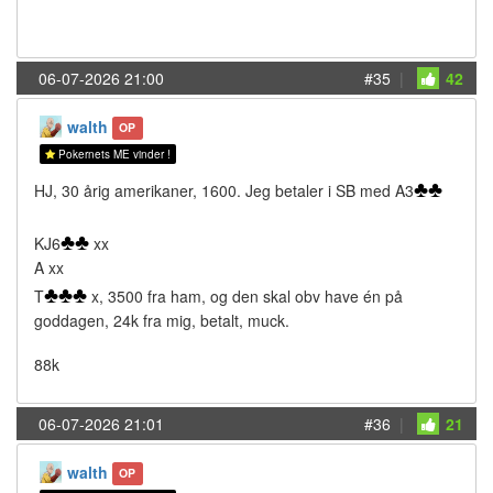
06-07-2026 21:00
#35
|
42
walth
OP
Pokernets ME vinder !
♣
♣
HJ, 30 årig amerikaner, 1600. Jeg betaler i SB med A3
♣
♣
KJ6
xx
A xx
♣
♣
♣
T
x, 3500 fra ham, og den skal obv have én på
goddagen, 24k fra mig, betalt, muck.
88k
06-07-2026 21:01
#36
|
21
walth
OP