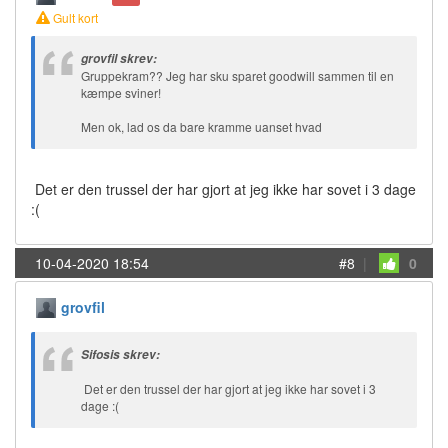
Gult kort
grovfil skrev:
Gruppekram?? Jeg har sku sparet goodwill sammen til en
kæmpe sviner!
Men ok, lad os da bare kramme uanset hvad
Det er den trussel der har gjort at jeg ikke har sovet i 3 dage
:(
10-04-2020 18:54
#8
|
0
grovfil
Sifosis skrev:
Det er den trussel der har gjort at jeg ikke har sovet i 3
dage :(