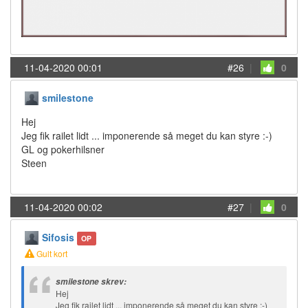
11-04-2020 00:01
#26
|
0
smilestone
Hej
Jeg fik railet lidt ... imponerende så meget du kan styre :-)
GL og pokerhilsner
Steen
11-04-2020 00:02
#27
|
0
Sifosis
OP
Gult kort
smilestone skrev:
Hej
Jeg fik railet lidt ... imponerende så meget du kan styre :-)