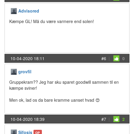
Advisored
Kæmpe GL! Må du være varmere end solen!
10-04-2020 18:11
#6
|
0
grovfil
Gruppekram?? Jeg har sku sparet goodwill sammen til en
kæmpe sviner!
Men ok, lad os da bare kramme uanset hvad 😍
10-04-2020 18:39
#7
|
2
Sifosis
OP