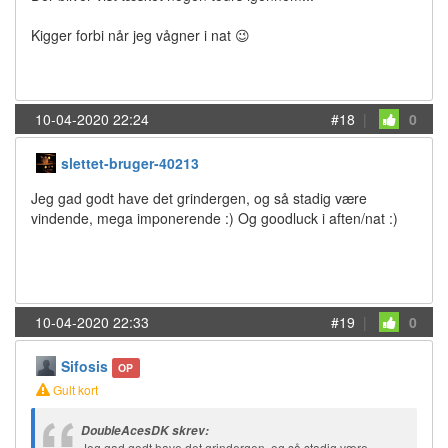
Kigger forbi når jeg vågner i nat 😉
10-04-2020 22:24
#18
|
0
slettet-bruger-40213
Jeg gad godt have det grindergen, og så stadig være
vindende, mega imponerende :) Og goodluck i aften/nat :)
10-04-2020 22:33
#19
|
0
Sifosis
OP
Gult kort
DoubleAcesDK skrev:
Jeg gad godt have det grindergen, og så stadig være