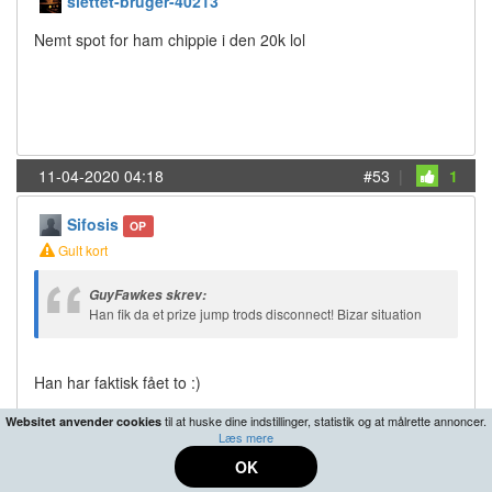
slettet-bruger-40213
Nemt spot for ham chippie i den 20k lol
11-04-2020 04:18
#53
|
1
Sifosis
OP
Gult kort
GuyFawkes skrev:
Han fik da et prize jump trods disconnect! Bizar situation
Han har faktisk fået to :)
til at huske dine indstillinger, statistik og at målrette annoncer.
Websitet anvender cookies
Jeg synes faktisk CL begår en stor fejl her. Ham den anden
Læs mere
har været disc så længe at det virker unlikely at han kommer
OK
retur.