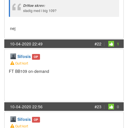
DrNoe skrev:
stadig med i big 109?
nej
10-04-2020 22:49
#22
|
1
Sifosis
OP
Gult kort
FT BB109 on-demand
10-04-2020 22:56
#23
|
0
Sifosis
OP
Gult kort