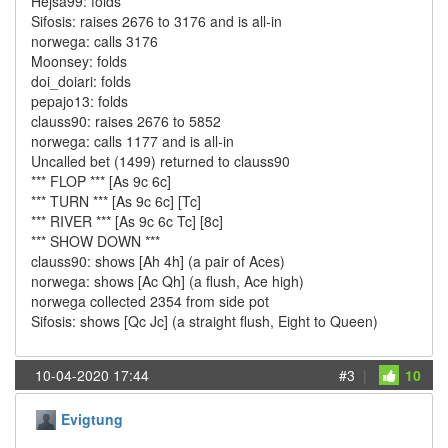
Hejsa99: folds
Sifosis: raises 2676 to 3176 and is all-in
norwega: calls 3176
Moonsey: folds
doi_doiari: folds
pepajo13: folds
clauss90: raises 2676 to 5852
norwega: calls 1177 and is all-in
Uncalled bet (1499) returned to clauss90
*** FLOP *** [As 9c 6c]
*** TURN *** [As 9c 6c] [Tc]
*** RIVER *** [As 9c 6c Tc] [8c]
*** SHOW DOWN ***
clauss90: shows [Ah 4h] (a pair of Aces)
norwega: shows [Ac Qh] (a flush, Ace high)
norwega collected 2354 from side pot
Sifosis: shows [Qc Jc] (a straight flush, Eight to Queen)
10-04-2020 17:44
#3
|
10
Evigtung