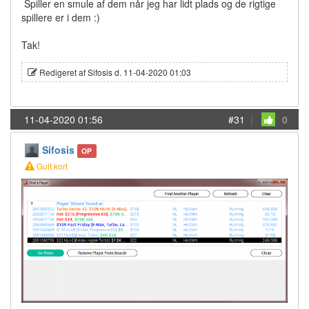
Spiller en smule af dem når jeg har lidt plads og de rigtige
spillere er i dem :)
Tak!
Redigeret af Sifosis d. 11-04-2020 01:03
11-04-2020 01:56
#31
|
0
Sifosis
OP
Gult kort