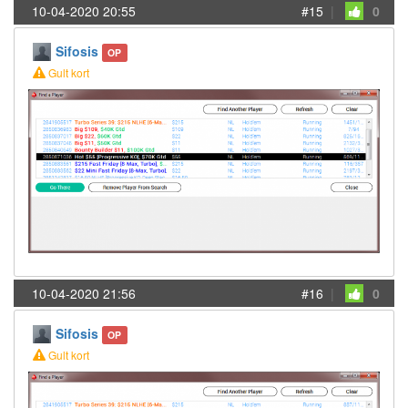
10-04-2020 20:55
#15
|
0
Sifosis
OP
Gult kort
10-04-2020 21:56
#16
|
0
Sifosis
OP
Gult kort