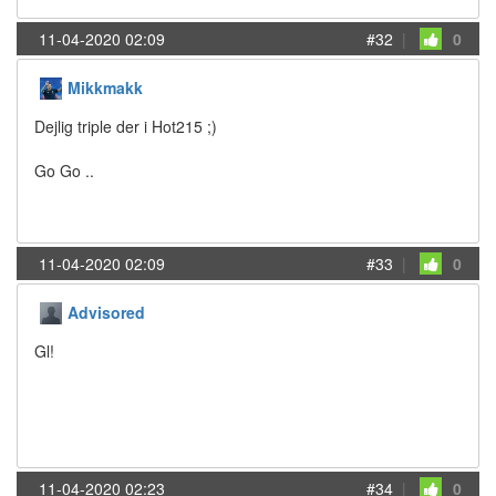
11-04-2020 02:09
#32
|
0
Mikkmakk
Dejlig triple der i Hot215 ;)
Go Go ..
11-04-2020 02:09
#33
|
0
Advisored
Gl!
11-04-2020 02:23
#34
|
0