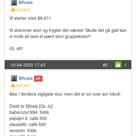
Sifosis
Gult kort
Vi starter med $8.671
Vi drømmer stort og frygter det værste! Skulle det gå galt kan
vi trods alt lave et pænt stort gruppekram!!
GL all!!
10-04-2020 17:43
#2
|
4
Sifosis
OP
Gult kort
Ikke i Verdens vigtigste tour, men det er en over avr hånd!
Dealt to Sifosis [Qc Jc]
babaroza1994: folds
pepajo13: calls 500
clauss90: calls 500
vevaren: folds