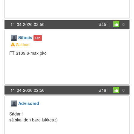
11-04-2020 02:50
#45
|
0
Sifosis
OP
Gult kort
FT $109 6-max pko
11-04-2020 02:50
#46
|
0
Advisored
Sådan!
så skal den bare lukkes :)