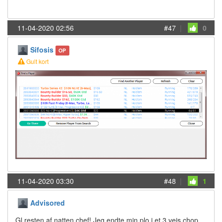
11-04-2020 02:56
#47
|
0
Sifosis
OP
Gult kort
11-04-2020 03:30
#48
|
1
Advisored
Gl resten af natten chef! Jeg endte min plo i et 3 vejs chop,