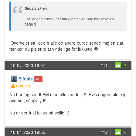
Sifosis skrev:
Det er den trussel der har gjort at jeg ikke har sovet i 3
dage :(
Overvejer så lidt om alle de andre burde sende mig en sjat,
tænker, du plejer jo at vinde lige før lukketid 😀
10-04-2020 19:07
#11
|
7
Sifosis
OP
Gult kort
Nu har jeg sendt PM med alles andel i $. Hvis nogen føler sig
overset, så giv lyd!!
Nu er der fuld fokus på spillet :)
10-04-2020 19:55
#12
|
0