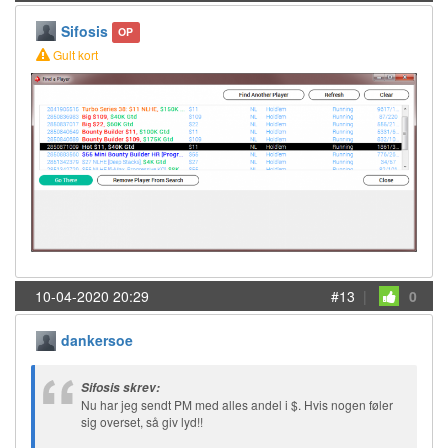
Sifosis
OP
Gult kort
10-04-2020 20:29
#13
|
0
dankersoe
Sifosis skrev:
Nu har jeg sendt PM med alles andel i $. Hvis nogen føler
sig overset, så giv lyd!!