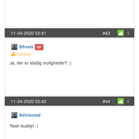
11-04-2020 02:41
#43
|
1
Sifosis
OP
Gult kort
Ja, der er stadig muligheder!! :)
11-04-2020 02:42
#44
|
0
Advisored
Yeah buddy! :)