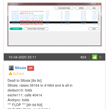
10-04-2020 23:11
#24
|
0
Sifosis
OP
Gult kort
Dealt to Sifosis [8s 8c]
Sifosis: raises 39164 to 41664 and is all-in
dedson10: folds
esche111: calls 40414
Andrpro: folds
*** FLOP *** [6h 6d Kd]