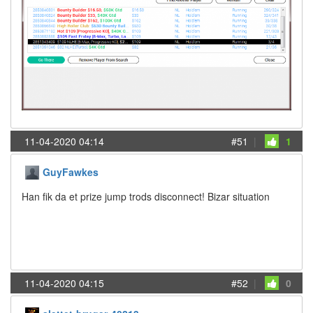
11-04-2020 04:14
#51
|
1
GuyFawkes
Han fik da et prize jump trods disconnect! Bizar situation
11-04-2020 04:15
#52
|
0