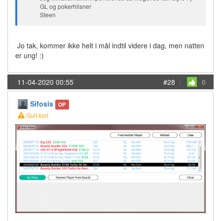
GL og pokerhilsner
Steen
Jo tak, kommer ikke helt i mål indtil videre i dag, men natten
er ung! :)
11-04-2020 00:55
#28
|
0
Sifosis
OP
Gult kort