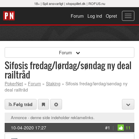
18+ |
Spil ansvarligt
|
stopspillet.dk
|
ROFUS.nu
Forum
Log ind
Opret
Toggl
navig
Forum
Sifosis fredag/lørdag/søndag ny deal
railtråd
PokerNet
»
Forum
»
Staking
» Sifosis fredag/lørdag/søndag ny
deal railtråd
Følg tråd
Annonce - denne side indeholder reklamelinks.
10-04-2020 17:27
#1
|
11