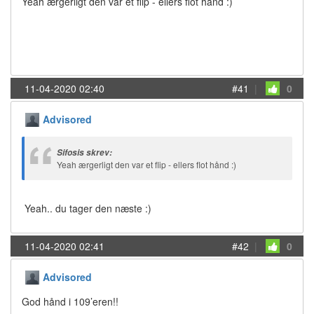
Yeah ærgerligt den var et flip - ellers flot hånd :)
11-04-2020 02:40
#41
|
0
Advisored
Sifosis skrev:
Yeah ærgerligt den var et flip - ellers flot hånd :)
Yeah.. du tager den næste :)
11-04-2020 02:41
#42
|
0
Advisored
God hånd i 109’eren!!