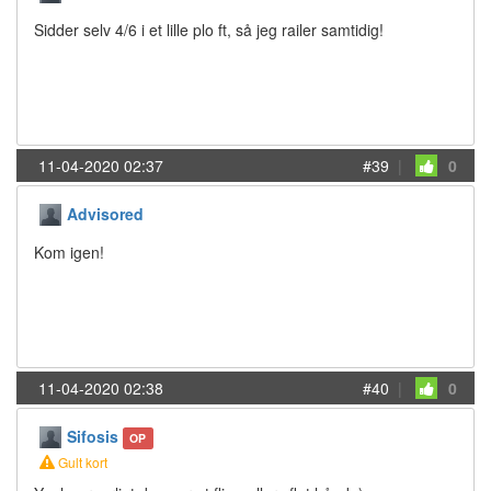
Sidder selv 4/6 i et lille plo ft, så jeg railer samtidig!
11-04-2020 02:37
#39
|
0
Advisored
Kom igen!
11-04-2020 02:38
#40
|
0
Sifosis
OP
Gult kort