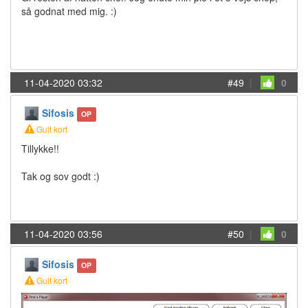
så godnat med mig. :)
11-04-2020 03:32
#49
|
0
Sifosis
OP
Gult kort
Tillykke!!
Tak og sov godt :)
11-04-2020 03:56
#50
|
0
Sifosis
OP
Gult kort