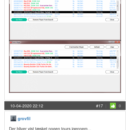
10-04-2020 22:12
#17
|
0
grovfil
Der bliver vist tæsket nogen tours igennem...