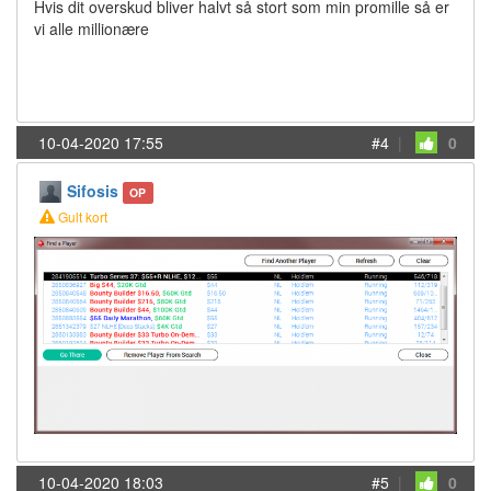
Hvis dit overskud bliver halvt så stort som min promille så er
vi alle millionære
10-04-2020 17:55
#4
|
0
Sifosis
OP
Gult kort
10-04-2020 18:03
#5
|
0