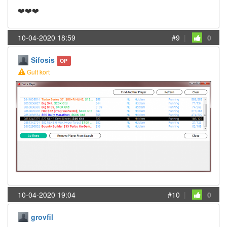
❤️❤️❤️
10-04-2020 18:59
#9
|
0
Sifosis
OP
Gult kort
10-04-2020 19:04
#10
|
0
grovfil