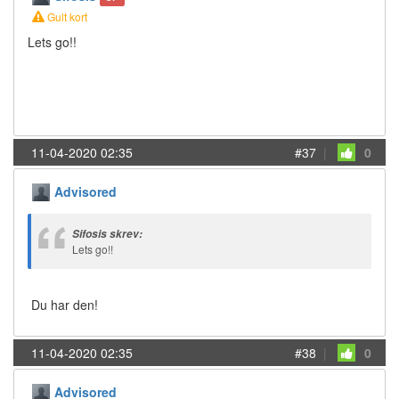
Gult kort
Lets go!!
11-04-2020 02:35
#37
|
0
Advisored
Sifosis skrev:
Lets go!!
Du har den!
11-04-2020 02:35
#38
|
0
Advisored