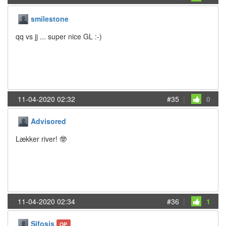
smilestone
qq vs jj ... super nice GL :-)
11-04-2020 02:32
#35
|
0
Advisored
Lækker river! 🤓
11-04-2020 02:34
#36
|
1
Sifosis
OP