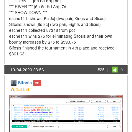
*** TURN *** [6h 6d Kd] [Ah]
*** RIVER *** [6h 6d Kd Ah] [7d]
*** SHOW DOWN ***
esche111: shows [Kc Jc] (two pair, Kings and Sixes)
Sifosis: shows [8s 8c] (two pair, Eights and Sixes)
esche111 collected 87348 from pot
esche111 wins $75 for eliminating Sifosis and their own
bounty increases by $75 to $593.75
Sifosis finished the tournament in 4th place and received
$361.63.
10-04-2020 23:56
#25
|
0
Sifosis
OP
Gult kort