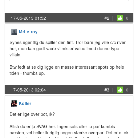
17-05-2013 01:52
#2
|
0
MrLe-roy
Synes egentlig du spiller den fint. Tror bare jeg ville c/c river
her, men kan godt være vi mister value imod denne type
villain.
Btw fedt at se dig ligge en masse interessant spots op hele
tiden - thumbs up.
17-05-2013 02:04
#3
|
0
Koller
Det er lige over pot, ik?
Altså du er jo SVAG her. Ingen sets eller to par kombis
næsten, vel heller ik rigtig nogen stærke overpar. Det er et ok