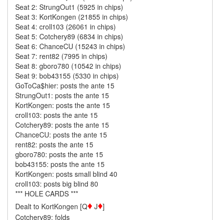
Seat 2: StrungOut1 (5925 in chips)
Seat 3: KortKongen (21855 in chips)
Seat 4: croll103 (26061 in chips)
Seat 5: Cotchery89 (6834 in chips)
Seat 6: ChanceCU (15243 in chips)
Seat 7: rent82 (7995 in chips)
Seat 8: gboro780 (10542 in chips)
Seat 9: bob43155 (5330 in chips)
GoToCa$hier: posts the ante 15
StrungOut1: posts the ante 15
KortKongen: posts the ante 15
croll103: posts the ante 15
Cotchery89: posts the ante 15
ChanceCU: posts the ante 15
rent82: posts the ante 15
gboro780: posts the ante 15
bob43155: posts the ante 15
KortKongen: posts small blind 40
croll103: posts big blind 80
*** HOLE CARDS ***
♦
♦
Dealt to KortKongen [Q
J
]
Cotchery89: folds