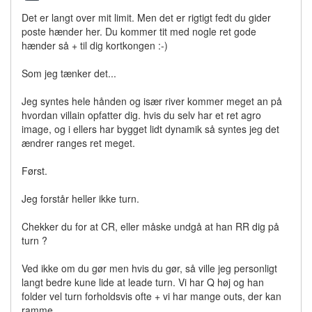
Det er langt over mit limit. Men det er rigtigt fedt du gider
poste hænder her. Du kommer tit med nogle ret gode
hænder så + til dig kortkongen :-)
Som jeg tænker det...
Jeg syntes hele hånden og især river kommer meget an på
hvordan villain opfatter dig. hvis du selv har et ret agro
image, og i ellers har bygget lidt dynamik så syntes jeg det
ændrer ranges ret meget.
Først.
Jeg forstår heller ikke turn.
Chekker du for at CR, eller måske undgå at han RR dig på
turn ?
Ved ikke om du gør men hvis du gør, så ville jeg personligt
langt bedre kune lide at leade turn. Vi har Q høj og han
folder vel turn forholdsvis ofte + vi har mange outs, der kan
ramme.