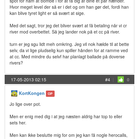
spot for ham at bombe i for at få dig af dine et par hænder.
Hvor meget level der så er i det og om han gør det, fordi han
kan blive tyret light er så svært at sige.
Med det sagt, tror jeg det bliver svært at få betaling når vi cr
river mod overbettet. Så jeg lander nok på et cc på river.
turn er jeg sgu lidt meh omkring. Jeg vil nok hælde til at bette
selv, da vi lige pludselig kun spiller hånden for at ramme ved
at cc. Med mindre du selvf har planlagt ballade på doverse
rivers?
17-05-2013 02:15
#4
|
0
KortKongen
OP
Jo lige over pot.
Men er enig med dig i at jeg næsten aldrig har top to eller
sets her.
Men kan ikke beslutte mig for om jeg kan få nogle herocalls,