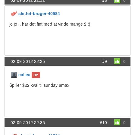
02-09-2012 22:32
#8
|
0
slettet-bruger-40584
jo jo .. har det fint med at vinde mange $ :)
02-09-2012 22:35
#9
|
0
callea
OP
Spiller $22 kval til sunday 6max
02-09-2012 22:35
#10
|
0