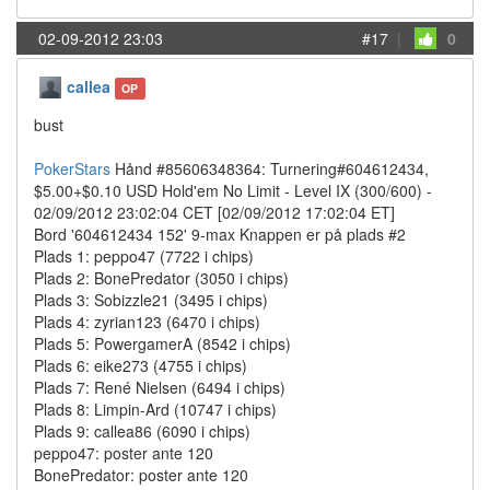
02-09-2012 23:03
#17
|
0
callea
OP
bust
PokerStars
Hånd #85606348364: Turnering#604612434,
$5.00+$0.10 USD Hold'em No Limit - Level IX (300/600) -
02/09/2012 23:02:04 CET [02/09/2012 17:02:04 ET]
Bord '604612434 152' 9-max Knappen er på plads #2
Plads 1: peppo47 (7722 i chips)
Plads 2: BonePredator (3050 i chips)
Plads 3: Sobizzle21 (3495 i chips)
Plads 4: zyrian123 (6470 i chips)
Plads 5: PowergamerA (8542 i chips)
Plads 6: eike273 (4755 i chips)
Plads 7: René Nielsen (6494 i chips)
Plads 8: Limpin-Ard (10747 i chips)
Plads 9: callea86 (6090 i chips)
peppo47: poster ante 120
BonePredator: poster ante 120