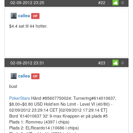
02-09-2012 23:25
#22
|
0
callea
OP
$4.4 sat til 44 hotter.
02-09-2012 23:31
#23
|
0
callea
OP
bust
PokerStars
Hånd #85607750024: Turnering#614010637,
$8.00+$0.80 USD Hold'em No Limit - Level VI (40/80) -
02/09/2012 23:29:14 CET [02/09/2012 17:29:14 ET]
Bord '614010637 32' 9-max Knappen er på plads #5
Plads 1: Rommeu (4397 i chips)
Plads 2: ELRicardo14 (10686 i chips)