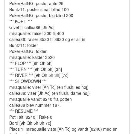
PokerRatGG: poster ante 25
Buhtz11: poster small blind 100
PokerRatGG: poster big blind 200
*** KORT ***
Givet til callea86 [Jh Ac]
miraquaille: raiser 200 til 400
callea86: raiser 3520 til 3920 og er all-in
Buhtz11: folder
PokerRatGG: folder
miraquaille: kalder 3520
*** FLOP *** [9h Qh 5h]
*** TURN *** [9h Qh 5h] [3h]
*** RIVER *** [9h Qh 5h 3h] [7c]
*** SHOWDOWN ***
miraquaille: viser [Ah Tc] (en flush, es høj)
callea86: viser [Jh Ac] (en flush, dame høj)
miraquaille vandt 8240 fra potten
callea86 blev nummer 167.
*** RESUMÈ ***
Pot i alt: 8240 | Rake 0
Bord [9h Qh 5h 3h 7c]
Plads 1: miraquaille viste [Ah Tc] og vandt (8240) med en