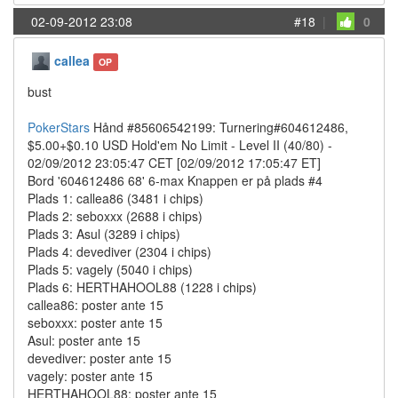
02-09-2012 23:08
#18
|
0
callea
OP
bust
PokerStars
Hånd #85606542199: Turnering#604612486,
$5.00+$0.10 USD Hold'em No Limit - Level II (40/80) -
02/09/2012 23:05:47 CET [02/09/2012 17:05:47 ET]
Bord '604612486 68' 6-max Knappen er på plads #4
Plads 1: callea86 (3481 i chips)
Plads 2: seboxxx (2688 i chips)
Plads 3: Asul (3289 i chips)
Plads 4: devediver (2304 i chips)
Plads 5: vagely (5040 i chips)
Plads 6: HERTHAHOOL88 (1228 i chips)
callea86: poster ante 15
seboxxx: poster ante 15
Asul: poster ante 15
devediver: poster ante 15
vagely: poster ante 15
HERTHAHOOL88: poster ante 15