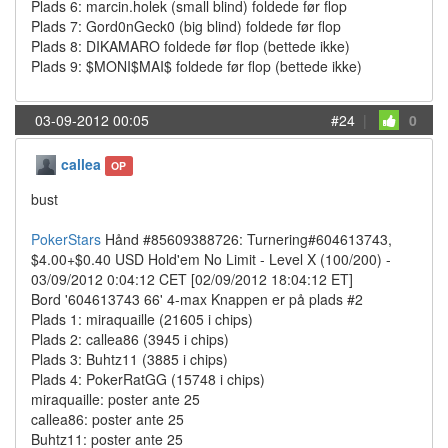
Plads 6: marcin.holek (small blind) foldede før flop
Plads 7: Gord0nGeck0 (big blind) foldede før flop
Plads 8: DIKAMARO foldede før flop (bettede ikke)
Plads 9: $MONI$MAI$ foldede før flop (bettede ikke)
03-09-2012 00:05
#24
|
0
callea
OP
bust
PokerStars
Hånd #85609388726: Turnering#604613743,
$4.00+$0.40 USD Hold'em No Limit - Level X (100/200) -
03/09/2012 0:04:12 CET [02/09/2012 18:04:12 ET]
Bord '604613743 66' 4-max Knappen er på plads #2
Plads 1: miraquaille (21605 i chips)
Plads 2: callea86 (3945 i chips)
Plads 3: Buhtz11 (3885 i chips)
Plads 4: PokerRatGG (15748 i chips)
miraquaille: poster ante 25
callea86: poster ante 25
Buhtz11: poster ante 25