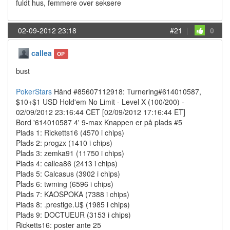
fuldt hus, femmere over seksere
02-09-2012 23:18
#21
|
0
callea
OP
bust
PokerStars
Hånd #85607112918: Turnering#614010587,
$10+$1 USD Hold'em No Limit - Level X (100/200) -
02/09/2012 23:16:44 CET [02/09/2012 17:16:44 ET]
Bord '614010587 4' 9-max Knappen er på plads #5
Plads 1: Ricketts16 (4570 i chips)
Plads 2: progzx (1410 i chips)
Plads 3: zemka91 (11750 i chips)
Plads 4: callea86 (2413 i chips)
Plads 5: Calcasus (3902 i chips)
Plads 6: twming (6596 i chips)
Plads 7: KAOSPOKA (7388 i chips)
Plads 8: .prestige.U$ (1985 i chips)
Plads 9: DOCTUEUR (3153 i chips)
Ricketts16: poster ante 25