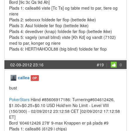
Bord [9c 3c Qs 9d Ah]
Plads 1: callea86 viste [Tc Ts] og tabte med to par, tiere og
niere
Plads 2: seboxxx foldede før flop (bettede ikke)
Plads 3: Asul foldede før flop (bettede ikke)
Plads 4: devediver (knap) foldede før flop (bettede ikke)
Plads 5: vagely (small blind) viste [Kh Kd] og vandt (7102)
med to par, konger og niere
Plads 6: HERTHAHOOL88 (big blind) foldede før flop
02-09-2012 23:16
#19
|
0
callea
OP
bust
PokerStars
Hånd #85606917186: Turnering#604612426,
$1.00+$0.25+$0.10 USD Hold'em No Limit - Level VIII
(150/300) - 02/09/2012 23:12:58 CET [02/09/2012 17:12:58
ET]
Bord '604612426 278' 9-max Knappen er på plads #9
Plads 1: callea86 (6129 i chips)