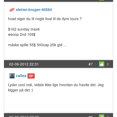
slettet-bruger-40584
hvad siger du til nogle kval til de dyre tours ?
$162 sunday max6
wsoop 2nd 109$
måske spille 55$ 500cap 20k gtd ...
02-09-2012 22:31
#7
|
0
callea
OP
Lyder cool nok, vidste ikke lige hvordan du havde det. Jeg
kigger på det :)