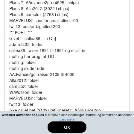
Plads 7: AAdvance2go (4525 i chips)
Plads 8: Alfa2012 (3022 i chips)
Plads 9: camuloz (2753 i chips)
MARVELUS1: poster small blind 100
fwit13: poster big blind 200
*** KORT ***
Givet til callea86 [Th Qh]
adam.t432: folder
callea86: raiser 1691 til 1891 og er all-in
mufling har brugt al TID
mufling: folder
mufling sidder ude
AAdvance2go: raiser 2109 til 4000
Alfa2012: folder
camuloz: folder
W.Wolfson: folder
MARVELUS1: folder
fwit13: folder
Ikke callet bet (2109) returneret til AAdvance2go
til at huske dine indstillinger, statistik og at målrette annoncer.
Websitet anvender cookies
*** FLOP *** [Qs 7s Ks]
Læs mere
*** TURN *** [Qs 7s Ks] [5d]
OK
*** RIVER *** [Qs 7s Ks 5d] [Ac]