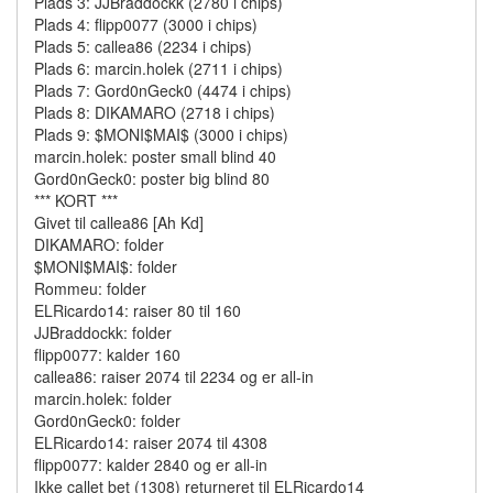
Plads 3: JJBraddockk (2780 i chips)
Plads 4: flipp0077 (3000 i chips)
Plads 5: callea86 (2234 i chips)
Plads 6: marcin.holek (2711 i chips)
Plads 7: Gord0nGeck0 (4474 i chips)
Plads 8: DIKAMARO (2718 i chips)
Plads 9: $MONI$MAI$ (3000 i chips)
marcin.holek: poster small blind 40
Gord0nGeck0: poster big blind 80
*** KORT ***
Givet til callea86 [Ah Kd]
DIKAMARO: folder
$MONI$MAI$: folder
Rommeu: folder
ELRicardo14: raiser 80 til 160
JJBraddockk: folder
flipp0077: kalder 160
callea86: raiser 2074 til 2234 og er all-in
marcin.holek: folder
Gord0nGeck0: folder
ELRicardo14: raiser 2074 til 4308
flipp0077: kalder 2840 og er all-in
Ikke callet bet (1308) returneret til ELRicardo14