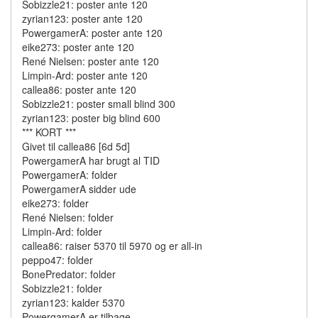
Sobizzle21: poster ante 120
zyrian123: poster ante 120
PowergamerA: poster ante 120
eike273: poster ante 120
René Nielsen: poster ante 120
Limpin-Ard: poster ante 120
callea86: poster ante 120
Sobizzle21: poster small blind 300
zyrian123: poster big blind 600
*** KORT ***
Givet til callea86 [6d 5d]
PowergamerA har brugt al TID
PowergamerA: folder
PowergamerA sidder ude
eike273: folder
René Nielsen: folder
Limpin-Ard: folder
callea86: raiser 5370 til 5970 og er all-in
peppo47: folder
BonePredator: folder
Sobizzle21: folder
zyrian123: kalder 5370
PowergamerA er tilbage