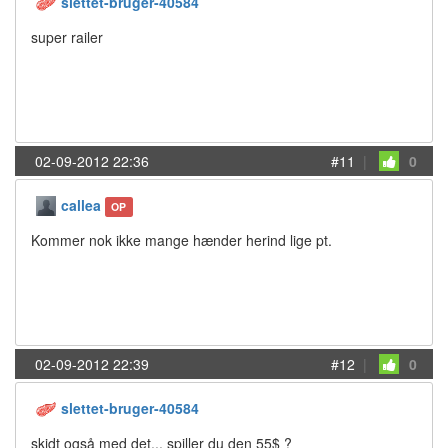
slettet-bruger-40584
super railer
02-09-2012 22:36
#11
|
0
callea
OP
Kommer nok ikke mange hænder herind lige pt.
02-09-2012 22:39
#12
|
0
slettet-bruger-40584
skidt også med det... spiller du den 55$ ?