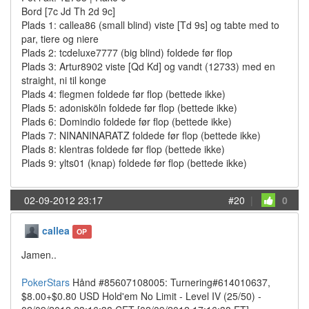
Bord [7c Jd Th 2d 9c]
Plads 1: callea86 (small blind) viste [Td 9s] og tabte med to
par, tiere og niere
Plads 2: tcdeluxe7777 (big blind) foldede før flop
Plads 3: Artur8902 viste [Qd Kd] og vandt (12733) med en
straight, ni til konge
Plads 4: flegmen foldede før flop (bettede ikke)
Plads 5: adonisköln foldede før flop (bettede ikke)
Plads 6: Domindio foldede før flop (bettede ikke)
Plads 7: NINANINARATZ foldede før flop (bettede ikke)
Plads 8: klentras foldede før flop (bettede ikke)
Plads 9: ylts01 (knap) foldede før flop (bettede ikke)
02-09-2012 23:17
#20
|
0
callea
OP
Jamen..
PokerStars
Hånd #85607108005: Turnering#614010637,
$8.00+$0.80 USD Hold'em No Limit - Level IV (25/50) -