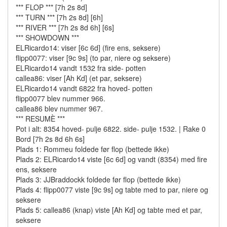
*** FLOP *** [7h 2s 8d]
*** TURN *** [7h 2s 8d] [6h]
*** RIVER *** [7h 2s 8d 6h] [6s]
*** SHOWDOWN ***
ELRicardo14: viser [6c 6d] (fire ens, seksere)
flipp0077: viser [9c 9s] (to par, niere og seksere)
ELRicardo14 vandt 1532 fra side- potten
callea86: viser [Ah Kd] (et par, seksere)
ELRicardo14 vandt 6822 fra hoved- potten
flipp0077 blev nummer 966.
callea86 blev nummer 967.
*** RESUMÈ ***
Pot i alt: 8354 hoved- pulje 6822. side- pulje 1532. | Rake 0
Bord [7h 2s 8d 6h 6s]
Plads 1: Rommeu foldede før flop (bettede ikke)
Plads 2: ELRicardo14 viste [6c 6d] og vandt (8354) med fire
ens, seksere
Plads 3: JJBraddockk foldede før flop (bettede ikke)
Plads 4: flipp0077 viste [9c 9s] og tabte med to par, niere og
seksere
Plads 5: callea86 (knap) viste [Ah Kd] og tabte med et par,
seksere