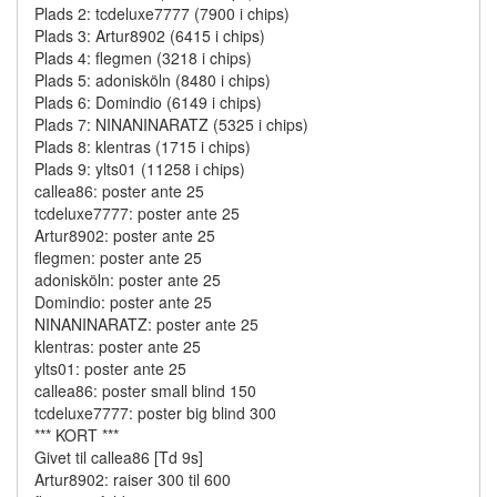
Plads 2: tcdeluxe7777 (7900 i chips)
Plads 3: Artur8902 (6415 i chips)
Plads 4: flegmen (3218 i chips)
Plads 5: adonisköln (8480 i chips)
Plads 6: Domindio (6149 i chips)
Plads 7: NINANINARATZ (5325 i chips)
Plads 8: klentras (1715 i chips)
Plads 9: ylts01 (11258 i chips)
callea86: poster ante 25
tcdeluxe7777: poster ante 25
Artur8902: poster ante 25
flegmen: poster ante 25
adonisköln: poster ante 25
Domindio: poster ante 25
NINANINARATZ: poster ante 25
klentras: poster ante 25
ylts01: poster ante 25
callea86: poster small blind 150
tcdeluxe7777: poster big blind 300
*** KORT ***
Givet til callea86 [Td 9s]
Artur8902: raiser 300 til 600