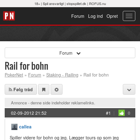
18+ |
Spil ansvarligt
|
stopspillet.dk
|
ROFUS.nu
Forum
Log ind
Opret
Toggl
navig
Forum
Rail for bohn
PokerNet
»
Forum
»
Staking - Railing
» Rail for bohn
Følg tråd
Annonce - denne side indeholder reklamelinks.
02-09-2012 21:52
#1
|
0
callea
Spiller videre for bohn og jeg. Lægger tours op som jeg