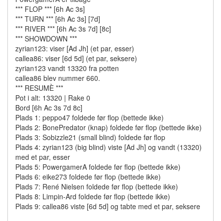
*** FLOP *** [6h Ac 3s]
*** TURN *** [6h Ac 3s] [7d]
*** RIVER *** [6h Ac 3s 7d] [8c]
*** SHOWDOWN ***
zyrian123: viser [Ad Jh] (et par, esser)
callea86: viser [6d 5d] (et par, seksere)
zyrian123 vandt 13320 fra potten
callea86 blev nummer 660.
*** RESUMÈ ***
Pot i alt: 13320 | Rake 0
Bord [6h Ac 3s 7d 8c]
Plads 1: peppo47 foldede før flop (bettede ikke)
Plads 2: BonePredator (knap) foldede før flop (bettede ikke)
Plads 3: Sobizzle21 (small blind) foldede før flop
Plads 4: zyrian123 (big blind) viste [Ad Jh] og vandt (13320)
med et par, esser
Plads 5: PowergamerA foldede før flop (bettede ikke)
Plads 6: eike273 foldede før flop (bettede ikke)
Plads 7: René Nielsen foldede før flop (bettede ikke)
Plads 8: Limpin-Ard foldede før flop (bettede ikke)
Plads 9: callea86 viste [6d 5d] og tabte med et par, seksere