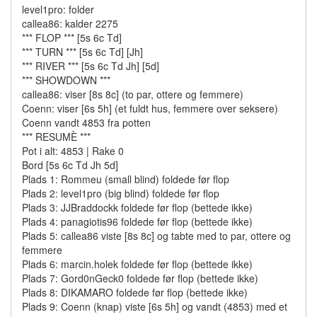
level1pro: folder
callea86: kalder 2275
*** FLOP *** [5s 6c Td]
*** TURN *** [5s 6c Td] [Jh]
*** RIVER *** [5s 6c Td Jh] [5d]
*** SHOWDOWN ***
callea86: viser [8s 8c] (to par, ottere og femmere)
Coenn: viser [6s 5h] (et fuldt hus, femmere over seksere)
Coenn vandt 4853 fra potten
*** RESUMÈ ***
Pot i alt: 4853 | Rake 0
Bord [5s 6c Td Jh 5d]
Plads 1: Rommeu (small blind) foldede før flop
Plads 2: level1pro (big blind) foldede før flop
Plads 3: JJBraddockk foldede før flop (bettede ikke)
Plads 4: panagiotis96 foldede før flop (bettede ikke)
Plads 5: callea86 viste [8s 8c] og tabte med to par, ottere og
femmere
Plads 6: marcin.holek foldede før flop (bettede ikke)
Plads 7: Gord0nGeck0 foldede før flop (bettede ikke)
Plads 8: DIKAMARO foldede før flop (bettede ikke)
Plads 9: Coenn (knap) viste [6s 5h] og vandt (4853) med et