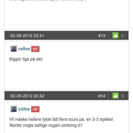
02-09-2012 22:41
#13
|
0
callea
OP
Kigger lige på det.
02-09-2012 22:42
#14
|
0
callea
OP
Vil måske hellere fylde lidt flere tours på. en 2-3 stykker.
Starter nogle saftige nogen omkring 01