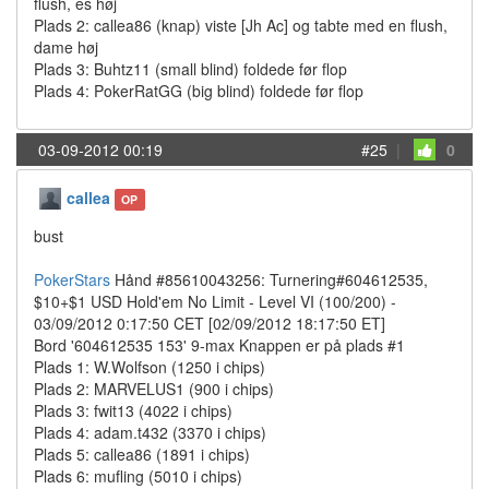
flush, es høj
Plads 2: callea86 (knap) viste [Jh Ac] og tabte med en flush,
dame høj
Plads 3: Buhtz11 (small blind) foldede før flop
Plads 4: PokerRatGG (big blind) foldede før flop
03-09-2012 00:19
#25
|
0
callea
OP
bust
PokerStars
Hånd #85610043256: Turnering#604612535,
$10+$1 USD Hold'em No Limit - Level VI (100/200) -
03/09/2012 0:17:50 CET [02/09/2012 18:17:50 ET]
Bord '604612535 153' 9-max Knappen er på plads #1
Plads 1: W.Wolfson (1250 i chips)
Plads 2: MARVELUS1 (900 i chips)
Plads 3: fwit13 (4022 i chips)
Plads 4: adam.t432 (3370 i chips)
Plads 5: callea86 (1891 i chips)
Plads 6: mufling (5010 i chips)