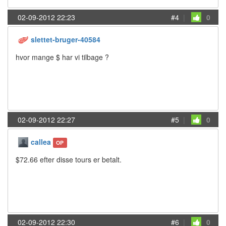
02-09-2012 22:23
#4
|
0
slettet-bruger-40584
hvor mange $ har vi tilbage ?
02-09-2012 22:27
#5
|
0
callea
OP
$72.66 efter disse tours er betalt.
02-09-2012 22:30
#6
|
0