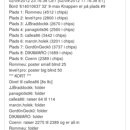
02/09/2012 23:16:38 CET [02/09/2012 17:16:38 ET]
Bord '614010637 32' 9-max Knappen er på plads #9
Plads 1: Rommeu (4512 i chips)
Plads 2: level1pro (2800 i chips)
Plads 3: JJBraddockk (2670 i chips)
Plads 4: panagiotis96 (2560 i chips)
Plads 5: callea86 (3442 i chips)
Plads 6: marcin.holek (3201 i chips)
Plads 7: Gord0nGeck0 (3737 i chips)
Plads 8: DIKAMARO (1689 i chips)
Plads 9: Coenn (2389 i chips)
Rommeu: poster small blind 25
level1pro: poster big blind 50
*** KORT ***
Givet til callea86 [8s 8c]
JJBraddockk: folder
panagiotis96: folder
callea86: raiser 64 til 114
marcin.holek: folder
Gord0nGeck0: folder
DIKAMARO: folder
Coenn: raiser 2275 til 2389 og er all-in
Rommeu: folder