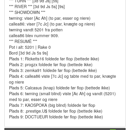
*** TURN *** [3d 9d Js] [5s]
*** RIVER *** [3d 9d Js 5s] [9s]
*** SHOWDOWN ***
twming: viser [Ac Ah] (to par, esser og niere)
callea86: viser [7c Jc] (to par, knægte og niere)
twming vandt 5201 fra potten
callea86 blev nummer 909.
*** RESUMÈ ***
Pot i alt: 5201 | Rake 0
Bord [3d 9d Js 5s 9s]
Plads 1: Ricketts16 foldede før flop (bettede ikke)
Plads 2: progzx foldede før flop (bettede ikke)
Plads 3: zemka91 foldede før flop (bettede ikke)
Plads 4: callea86 viste [7c Jc] og tabte med to par, knægte
og niere
Plads 5: Calcasus (knap) foldede før flop (bettede ikke)
Plads 6: twming (small blind) viste [Ac Ah] og vandt (5201)
med to par, esser og niere
Plads 7: KAOSPOKA (big blind) foldede før flop
Plads 8: .prestige.U$ foldede før flop (bettede ikke)
Plads 9: DOCTUEUR foldede før flop (bettede ikke)