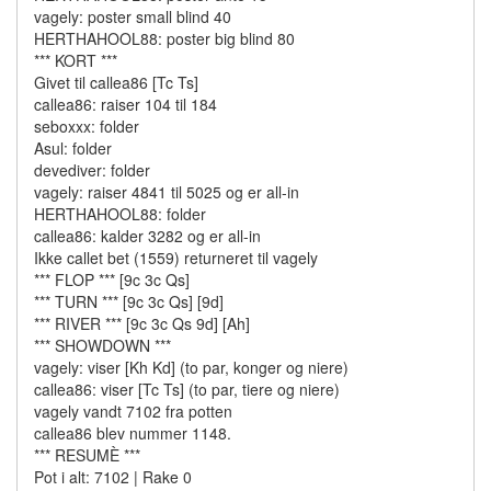
vagely: poster small blind 40
HERTHAHOOL88: poster big blind 80
*** KORT ***
Givet til callea86 [Tc Ts]
callea86: raiser 104 til 184
seboxxx: folder
Asul: folder
devediver: folder
vagely: raiser 4841 til 5025 og er all-in
HERTHAHOOL88: folder
callea86: kalder 3282 og er all-in
Ikke callet bet (1559) returneret til vagely
*** FLOP *** [9c 3c Qs]
*** TURN *** [9c 3c Qs] [9d]
*** RIVER *** [9c 3c Qs 9d] [Ah]
*** SHOWDOWN ***
vagely: viser [Kh Kd] (to par, konger og niere)
callea86: viser [Tc Ts] (to par, tiere og niere)
vagely vandt 7102 fra potten
callea86 blev nummer 1148.
*** RESUMÈ ***
Pot i alt: 7102 | Rake 0