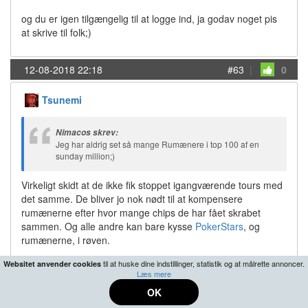
og du er igen tilgængelig til at logge ind, ja godav noget pis
at skrive til folk;)
12-08-2018 22:18
#63
|
0
Tsunemi
Nimacos skrev:
Jeg har aldrig set så mange Rumænere i top 100 af en
sunday million;)
Virkeligt skidt at de ikke fik stoppet igangværende tours med
det samme. De bliver jo nok nødt til at kompensere
rumænerne efter hvor mange chips de har fået skrabet
sammen. Og alle andre kan bare kysse
PokerStars
, og
rumænerne, i røven.
til at huske dine indstillinger, statistik og at målrette annoncer.
Websitet anvender cookies
Læs mere
12-08-2018 22:19
#64
|
0
OK
mepagirl