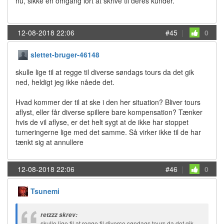
nu, sikke en omgang lort at skrive til deres kunder.
12-08-2018 22:06
#45
|
0
slettet-bruger-46148
skulle lige til at regge til diverse søndags tours da det gik
ned, heldigt jeg ikke nåede det.
Hvad kommer der til at ske i den her situation? Bliver tours
aflyst,
eller får diverse spillere bare kompensation? Tænker
hvis de vil aflyse, er det helt sygt at de ikke har stoppet
turneringerne lige med det samme. Så virker ikke til de har
tænkt sig at annullere
12-08-2018 22:06
#46
|
0
Tsunemi
retzzz skrev:
skulle lige til at regge til diverse søndags tours da det gik