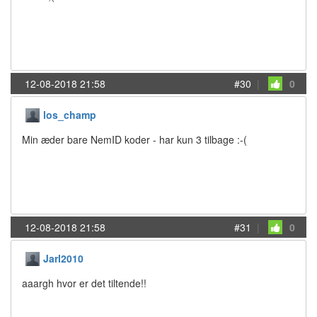
12-08-2018 21:58
#30
|
0
los_champ
Min æder bare NemID koder - har kun 3 tilbage :-(
12-08-2018 21:58
#31
|
0
Jarl2010
aaargh hvor er det tiltende!!