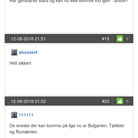
Har genstartet stars og kan nu ikke komme ind igen - andre?
12-08-2018 21:51
#19
|
0
shooter4
Helt sikkert
12-08-2018 21:52
#20
|
0
111111
De eneste der kan komme på lige nu er Bulgarien, Tjekkiet
og Rumænien.