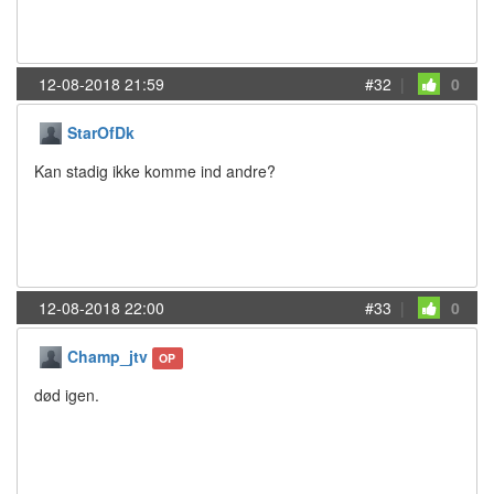
12-08-2018 21:59
#32
|
0
StarOfDk
Kan stadig ikke komme ind andre?
12-08-2018 22:00
#33
|
0
Champ_jtv
OP
død igen.