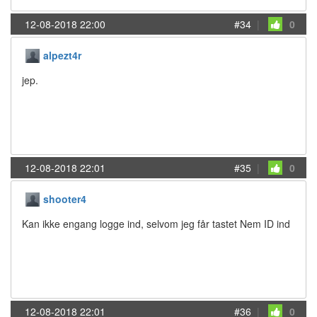
12-08-2018 22:00
#34
|
0
alpezt4r
jep.
12-08-2018 22:01
#35
|
0
shooter4
Kan ikke engang logge ind, selvom jeg får tastet Nem ID ind
12-08-2018 22:01
#36
|
0