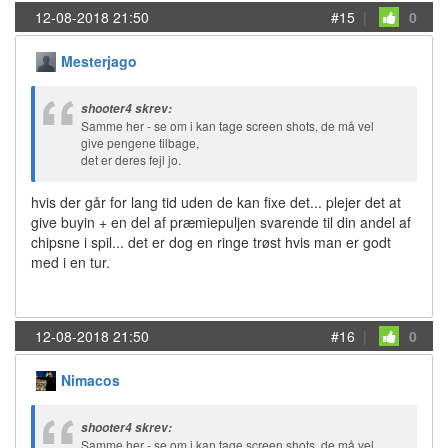
12-08-2018 21:50
#15
|
0
Mesterjago
shooter4 skrev:
Samme her - se om i kan tage screen shots, de må vel
give pengene tilbage,
det er deres fejl jo.
hvis der går for lang tid uden de kan fixe det... plejer det at
give buyin + en del af præmiepuljen svarende til din andel af
chipsne i spil... det er dog en ringe trøst hvis man er godt
med i en tur.
12-08-2018 21:50
#16
|
0
Nimacos
shooter4 skrev:
Samme her - se om i kan tage screen shots, de må vel