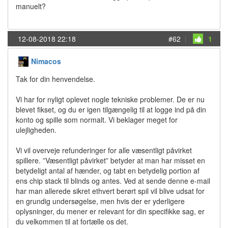
manuelt?
12-08-2018 22:18
#62
|
1
Nimacos
Tak for din henvendelse.
Vi har for nyligt oplevet nogle tekniske problemer. De er nu
blevet fikset, og du er igen tilgængelig til at logge ind på din
konto og spille som normalt. Vi beklager meget for
ulejligheden.
Vi vil overveje refunderinger for alle væsentligt påvirket
spillere. ”Væsentligt påvirket” betyder at man har misset en
betydeligt antal af hænder, og tabt en betydelig portion af
ens chip stack til blinds og antes. Ved at sende denne e-mail
har man allerede sikret ethvert berørt spil vil blive udsat for
en grundig undersøgelse, men hvis der er yderligere
oplysninger, du mener er relevant for din specifikke sag, er
du velkommen til at fortælle os det.