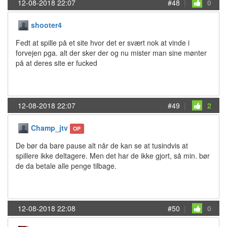
12-08-2018 22:07
#48
|
0
shooter4
Fedt at spille på et site hvor det er svært nok at vinde i
forvejen pga. alt der sker der og nu mister man sine mønter
på at deres site er fucked
12-08-2018 22:07
#49
|
2
Champ_jtv
OP
De bør da bare pause alt når de kan se at tusindvis at
spillere ikke deltagere. Men det har de ikke gjort, så min. bør
de da betale alle penge tilbage.
12-08-2018 22:08
#50
|
0