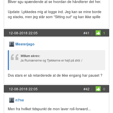
Bliver sgu spændende at se hvordan de håndterer det her.
Update: Lykkedes mig at logge ind. Jeg kan se mine borde
og stacks, men jeg står som "Sitting out" og kan ikke spille
12-08-2018 22:05
#41
|
1
Mesterjago
Willum skrev:
Ja Rumænerne og Tjekkerne er højt på strå :/
Dvs stars er så retarderede at de ikke engang har pauset ?
12-08-2018 22:05
#42
|
0
n7ne
Men fra hvilket tidspunkt de mon laver roll-forward...