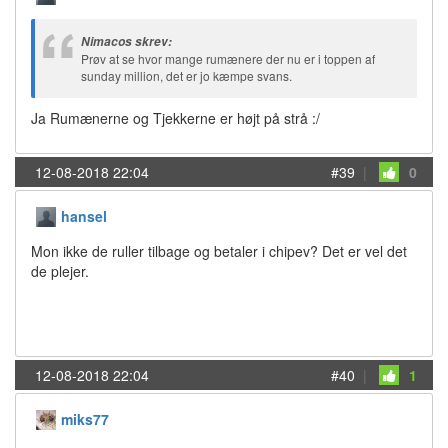
Nimacos skrev:
Prøv at se hvor mange rumænere der nu er i toppen af
sunday million, det er jo kæmpe svans.
Ja Rumænerne og Tjekkerne er højt på strå :/
12-08-2018 22:04
#39
|
0
hansel
Mon ikke de ruller tilbage og betaler i chipev? Det er vel det
de plejer.
12-08-2018 22:04
#40
|
1
miks77