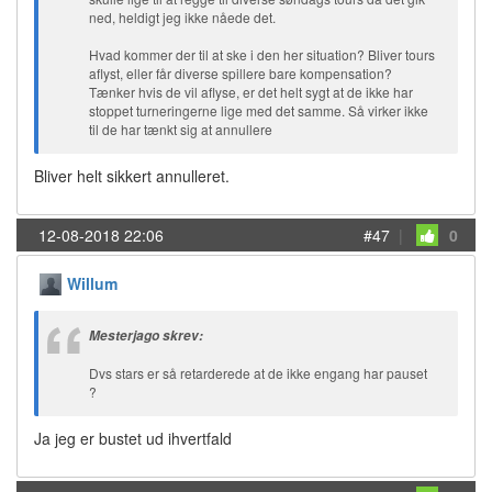
ned, heldigt jeg ikke nåede det.
Hvad kommer der til at ske i den her situation? Bliver tours
aflyst,
eller får diverse spillere bare kompensation?
Tænker
hvis de vil aflyse, er det helt sygt at de ikke har
stoppet turneringerne lige med det samme. Så virker ikke
til de har tænkt sig at annullere
Bliver helt sikkert annulleret.
12-08-2018 22:06
#47
|
0
Willum
Mesterjago skrev:
Dvs stars er så retarderede at de ikke engang har pauset
?
Ja jeg er bustet ud ihvertfald