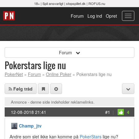
18+ |
Spil ansvarligt
|
stopspillet.dk
|
ROFUS.nu
Forum
Log ind
Opret
Toggl
navig
Forum
Pokerstars lige nu
PokerNet
»
Forum
»
Online Poker
» Pokerstars lige nu
Følg tråd
Annonce - denne side indeholder reklamelinks.
12-08-2018 21:41
#1
|
4
Champ_jtv
Andre som slet ikke kan komme på
PokerStars
lige nu?