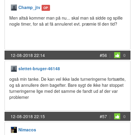
Champ_jtv
OP
Men altså kommer man på nu... skal man så sidde og spille
nogle timer, for så at få annuleret evt. præmie til den tid?
12-08-2018 22:14
#56
|
0
slettet-bruger-46148
også min tanke. De kan vel ikke lade turneringerne fortsætte,
og så annullere dem bagefter. Bare sygt de ikke har stoppet
turneringerne lige med det samme de fandt ud af der var
problemer
12-08-2018 22:15
#57
|
0
Nimacos