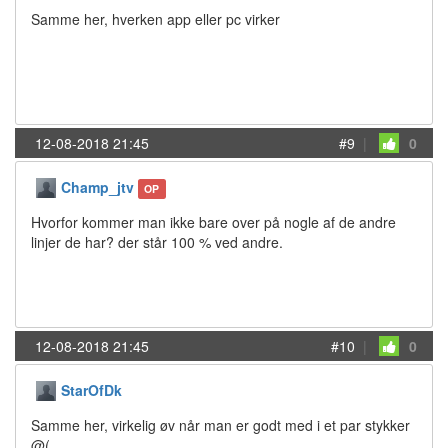
Samme her, hverken app eller pc virker
12-08-2018 21:45
#9
|
0
Champ_jtv
OP
Hvorfor kommer man ikke bare over på nogle af de andre
linjer de har? der står 100 % ved andre.
12-08-2018 21:45
#10
|
0
StarOfDk
Samme her, virkelig øv når man er godt med i et par stykker
@(