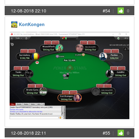
12-08-2018 22:10
#54
|
0
KortKongen
12-08-2018 22:11
#55
|
0