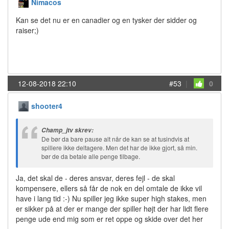
Nimacos
Kan se det nu er en canadier og en tysker der sidder og
raiser;)
12-08-2018 22:10
#53
|
0
shooter4
Champ_jtv skrev:
De bør da bare pause alt når de kan se at tusindvis at
spillere ikke deltagere. Men det har de ikke gjort, så min.
bør de da betale alle penge tilbage.
Ja, det skal de - deres ansvar, deres fejl - de skal
kompensere, ellers så får de nok en del omtale de ikke vil
have i lang tid :-) Nu spiller jeg ikke super high stakes, men
er sikker på at der er mange der spiller højt der har lidt flere
penge ude end mig som er ret oppe og skide over det her